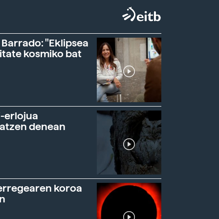
 Barrado: "Eklipsea
itate kosmiko bat
-erlojua
ratzen denean
erregearen koroa
n