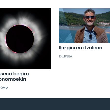
Ilargiaren itzalean
EKLIPSEA
pseari begira
ronomoekin
NOMIA