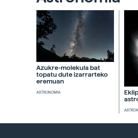
Azukre-molekula bat
topatu dute izarrarteko
eremuan
Ekli
ASTRONOMIA
ast
ASTRO