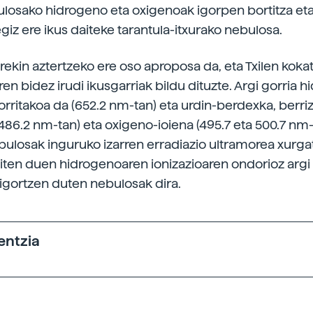
ulosako hidrogeno eta oxigenoak igorpen bortitza eta
giz ere ikus daiteke tarantula-itxurako nebulosa.
rekin aztertzeko ere oso aproposa da, eta Txilen kok
en bidez irudi ikusgarriak bildu dituzte. Argi gorria 
rritakoa da (652.2 nm-tan) eta urdin-berdexka, berri
86.2 nm-tan) eta oxigeno-ioiena (495.7 eta 500.7 nm-
ulosak inguruko izarren erradiazio ultramorea xurga
iten duen hidrogenoaren ionizazioaren ondorioz argi
 igortzen duten nebulosak dira.
entzia