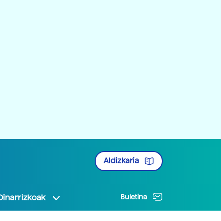
Aldizkaria
Oinarrizkoak
Buletina