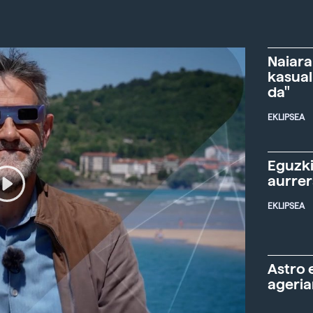
Naiara
kasual
da"
EKLIPSEA
Eguzki
aurre
EKLIPSEA
Astro 
ageria