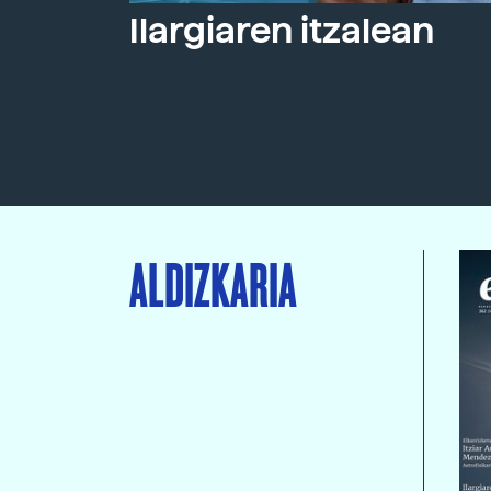
Ilargiaren itzalean
ALDIZKARIA