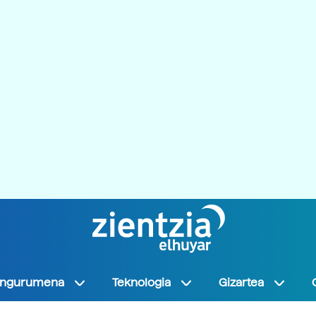
Ingurumena
Teknologia
Gizartea