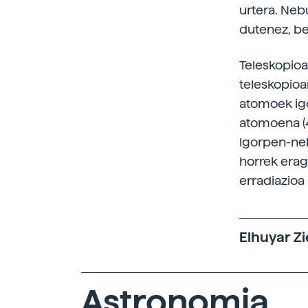
urtera. Neb
dutenez, be
Teleskopioa
teleskopioar
atomoek igo
atomoena (4
Igorpen-neb
horrek erag
erradiazioa
Elhuyar Zi
Astronomia