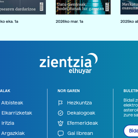
ko eka. 1a
2026ko mar. 1a
2025ko ab
ALAK
NOR GAREN
BULETI
Bidali 
Albisteak
Hezkuntza
elektro
astero
Elkarrizketak
Dekalogoak
zure s
Iritzia
Efemerideak
Bida
Argazkiak
Gai librean