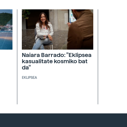
Naiara Barrado: "Eklipsea
kasualitate kosmiko bat
da"
EKLIPSEA