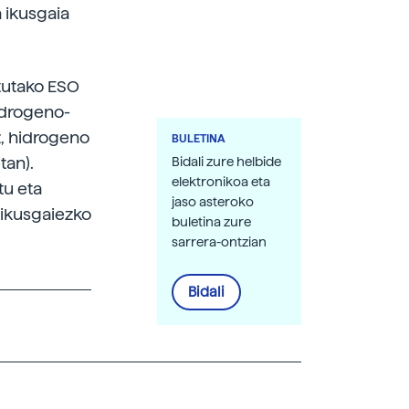
 ikusgaia
atutako ESO
hidrogeno-
z, hidrogeno
BULETINA
tan).
Bidali zure helbide
elektronikoa eta
tu eta
jaso asteroko
 ikusgaiezko
buletina zure
sarrera-ontzian
Bidali