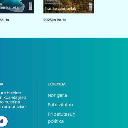
e. 1a
2025ko ira. 1a
NA
LEGEZKOA
zure helbide
Nor gara
nikoa eta jaso
ko buletina
Publizitatea
arrera-ontzian
Pribatutasun
politika
li