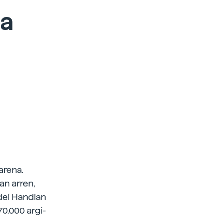
na
arena.
an arren,
odei Handian
70.000 argi-