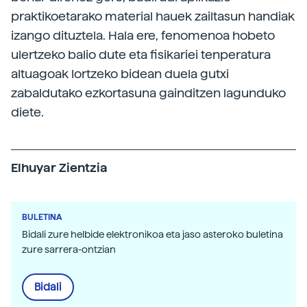
praktikoetarako material hauek zailtasun handiak
izango dituztela. Hala ere, fenomenoa hobeto
ulertzeko balio dute eta fisikariei tenperatura
altuagoak lortzeko bidean duela gutxi
zabaldutako ezkortasuna gainditzen lagunduko
diete.
Elhuyar Zientzia
BULETINA
Bidali zure helbide elektronikoa eta jaso asteroko buletina
zure sarrera-ontzian
Bidali