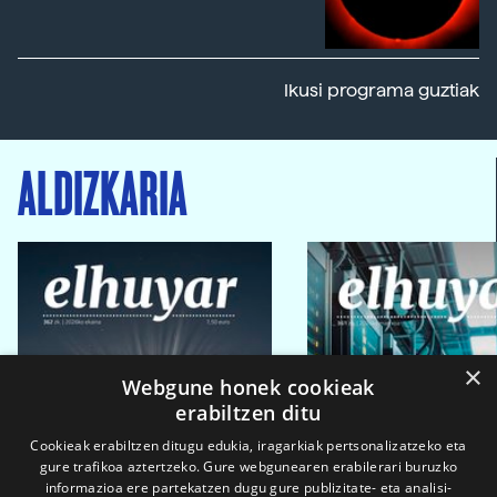
Ikusi programa guztiak
ALDIZKARIA
×
Webgune honek cookieak
erabiltzen ditu
Cookieak erabiltzen ditugu edukia, iragarkiak pertsonalizatzeko eta
gure trafikoa aztertzeko. Gure webgunearen erabilerari buruzko
informazioa ere partekatzen dugu gure publizitate- eta analisi-