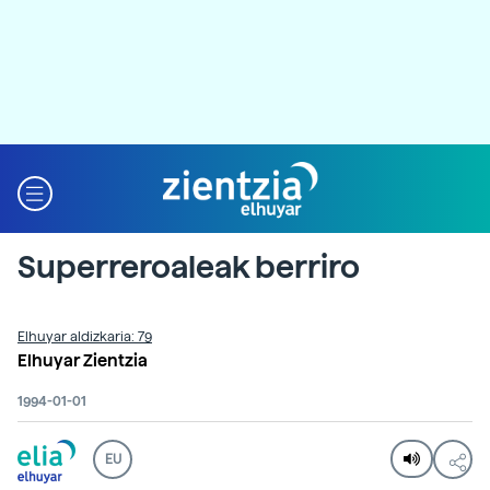
Superreroaleak berriro
Elhuyar aldizkaria: 79
Elhuyar Zientzia
1994-01-01
EU