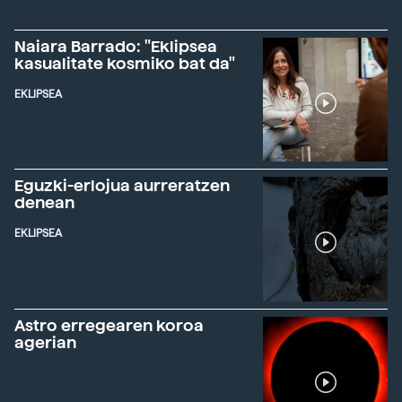
Naiara Barrado: "Eklipsea
kasualitate kosmiko bat da"
EKLIPSEA
Eguzki-erlojua aurreratzen
denean
EKLIPSEA
Astro erregearen koroa
agerian