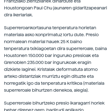
Frantziako zientzilariek dihardute eta
Houstongoan Paul Chu jaunaren gidaritzapeanari
dira ikerlariak.
Superreroankortasuna tenperatura horietan
materiala asko konprimatuz lortu dute. Presio
normalean material hauek 25 K baino
tenperatura txikiagoetan dira superreroale, baina
Houstonen 150.000 bar inguruko presioak eta
Grenoblen 235.000 bar ingurukoak eragin
dizkiete laginei. Kristalak deformatuta atomo
arteko distantziak murriztu egin dituzte eta
horregatik igo da tenperatura kritikoa (materiala
superreroale bihurtzen denekoa, alegia).
Superreroale bihurtzeko presio ikaragarri horiek
behar direnez gero, badirudi aplikazio