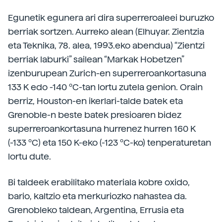
Egunetik egunera ari dira superreroaleei buruzko
berriak sortzen. Aurreko alean (Elhuyar. Zientzia
eta Teknika, 78. alea, 1993.eko abendua) “Zientzi
berriak laburki” sailean “Markak Hobetzen”
izenburupean Zurich-en superreroankortasuna
133 K edo -140 ºC-tan lortu zutela genion. Orain
berriz, Houston-en ikerlari-talde batek eta
Grenoble-n beste batek presioaren bidez
superreroankortasuna hurrenez hurren 160 K
(-133 ºC) eta 150 K-eko (-123 ºC-ko) tenperaturetan
lortu dute.
Bi taldeek erabilitako materiala kobre oxido,
bario, kaltzio eta merkuriozko nahastea da.
Grenobleko taldean, Argentina, Errusia eta