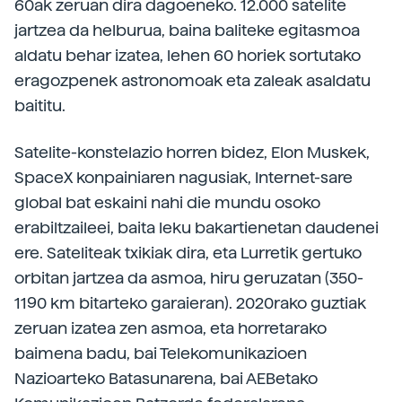
60ak zeruan dira dagoeneko. 12.000 satelite
jartzea da helburua, baina baliteke egitasmoa
aldatu behar izatea, lehen 60 horiek sortutako
eragozpenek astronomoak eta zaleak asaldatu
baititu.
Satelite-konstelazio horren bidez, Elon Muskek,
SpaceX konpainiaren nagusiak, Internet-sare
global bat eskaini nahi die mundu osoko
erabiltzaileei, baita leku bakartienetan daudenei
ere. Sateliteak txikiak dira, eta Lurretik gertuko
orbitan jartzea da asmoa, hiru geruzatan (350-
1190 km bitarteko garaieran). 2020rako guztiak
zeruan izatea zen asmoa, eta horretarako
baimena badu, bai Telekomunikazioen
Nazioarteko Batasunarena, bai AEBetako