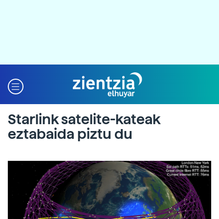
Starlink satelite-kateak
eztabaida piztu du