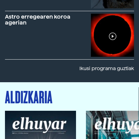
Astro erregearen koroa
agerian
Ikusi programa guztiak
ALDIZKARIA