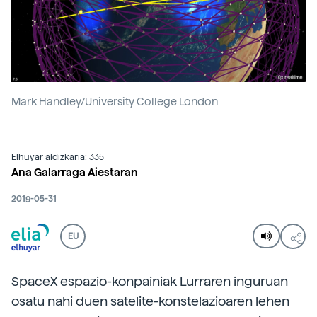
Mark Handley/University College London
Elhuyar aldizkaria: 335
Ana Galarraga Aiestaran
2019-05-31
EU
SpaceX espazio-konpainiak Lurraren inguruan
osatu nahi duen satelite-konstelazioaren lehen