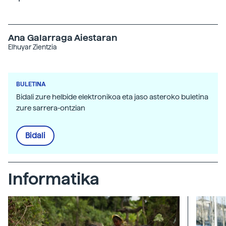
Ana Galarraga Aiestaran
Elhuyar Zientzia
BULETINA
Bidali zure helbide elektronikoa eta jaso asteroko buletina
zure sarrera-ontzian
Bidali
Informatika