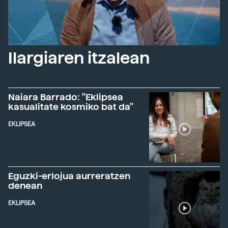
Ilargiaren itzalean
Naiara Barrado: "Eklipsea
kasualitate kosmiko bat da"
EKLIPSEA
Eguzki-erlojua aurreratzen
denean
EKLIPSEA