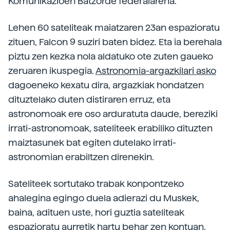
Komunikazioen Batzorde federalarena.
Lehen 60 sateliteak maiatzaren 23an espazioratu
zituen, Falcon 9 suziri baten bidez. Eta ia berehala
piztu zen kezka nola aldatuko ote zuten gaueko
zeruaren ikuspegia.
Astronomia-argazkilari asko
dagoeneko kexatu dira, argazkiak hondatzen
dituztelako duten distiraren erruz, eta
astronomoak ere oso arduratuta daude, bereziki
irrati-astronomoak, sateliteek erabiliko dituzten
maiztasunek bat egiten dutelako irrati-
astronomian erabiltzen direnekin.
Sateliteek sortutako trabak konpontzeko
ahalegina egingo duela adierazi du Muskek,
baina, adituen uste, hori guztia sateliteak
espazioratu aurretik hartu behar zen kontuan.