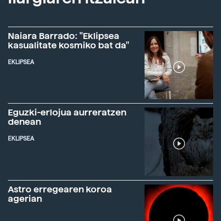
Naiara Barrado: "Eklipsea
kasualitate kosmiko bat da"
EKLIPSEA
Eguzki-erlojua aurreratzen
denean
EKLIPSEA
Astro erregearen koroa
agerian