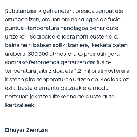
Substantziarik gehienetan, presioa zenbat eta
altuagoa izan, orduan eta handiagoa da fusio-
puntua –tenperatura handiagoa behar dute
urtzeko–. Sodioak ere joera horri eusten dio,
baina hein batean soilik; izan ere, ikerketa baten
arabera, 300.000 atmosferako presiotik gora,
kontrako fenomenoa gertatzen da: fusio-
tenperatura jaitsiz doa, eta 1,2 milioi atmosferara
iristean giro-tenperaturan urtzen da. Sodioak ez
ezik, beste elementu batzuek ere modu
bertsuan jokatzea litekeena dela uste dute
ikertzaileek.
Elhuyar Zientzia