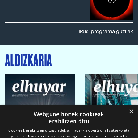
Ikusi programa guztiak
ALDIZKARIA
×
Webgune honek cookieak
erabiltzen ditu
Cookieak erabiltzen ditugu edukia, iragarkiak pertsonalizatzeko eta
gure trafikoa aztertzeko. Gure webgunearen erabilerari buruzko