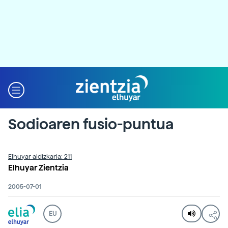
Sodioaren fusio-puntua
Elhuyar aldizkaria: 211
Elhuyar Zientzia
2005-07-01
EU