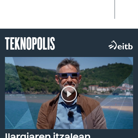
TEKNOPOLIS
Ilargiaren itzalean