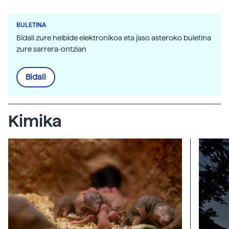
BULETINA
Bidali zure helbide elektronikoa eta jaso asteroko buletina
zure sarrera-ontzian
Bidali
Kimika