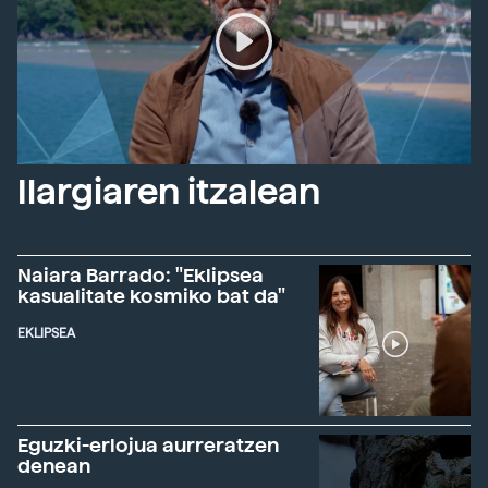
Ilargiaren itzalean
Naiara Barrado: "Eklipsea
kasualitate kosmiko bat da"
EKLIPSEA
Eguzki-erlojua aurreratzen
denean