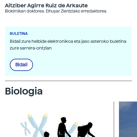
Aitziber Agirre Ruiz de Arkaute
Biokimikan doktorea. Elhuyar Zientziako erredaktorea.
BULETINA
Bidali zure helbide elektronikoa eta jaso asteroko buletina
zure sarrera-ontzian
Bidali
Biologia