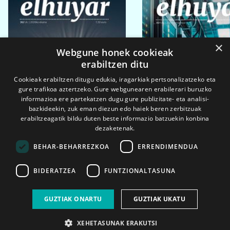
×
Webgune honek cookieak
erabiltzen ditu
Cookieak erabiltzen ditugu edukia, iragarkiak pertsonalizatzeko eta
gure trafikoa aztertzeko. Gure webgunearen erabilerari buruzko
informazioa ere partekatzen dugu gure publizitate- eta analisi-
bazkideekin, zuk eman diezun edo haiek beren zerbitzuak
erabiltzeagatik bildu duten beste informazio batzuekin konbina
dezaketenak.
BEHAR-BEHARREZKOA
ERRENDIMENDUA
BIDERATZEA
FUNTZIONALTASUNA
2026ko eka. 1a
2026ko mar. 1a
GUZTIAK ONARTU
GUZTIAK UKATU
XEHETASUNAK ERAKUTSI