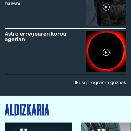
EKLIPSEA
Astro erregearen koroa
agerian
Ikusi programa guztiak
ALDIZKARIA