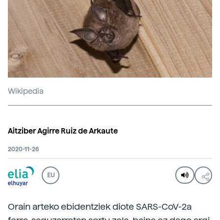
Wikipedia
Aitziber Agirre Ruiz de Arkaute
2020-11-26
EU
Orain arteko ebidentziek diote SARS-CoV-2a