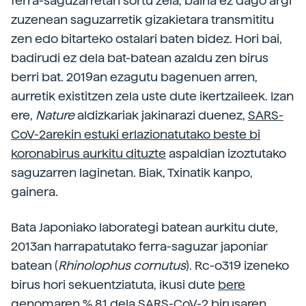
ferra-saguzarretan sortu zela, baina ez dago argi
zuzenean saguzarretik gizakietara transmititu
zen edo bitarteko ostalari baten bidez. Hori bai,
badirudi ez dela bat-batean azaldu zen birus
berri bat. 2019an ezagutu bagenuen arren,
aurretik existitzen zela uste dute ikertzaileek. Izan
ere,
Nature
aldizkariak jakinarazi duenez,
SARS-
CoV-2arekin estuki erlazionatutako beste bi
koronabirus aurkitu dituzte
aspaldian izoztutako
saguzarren laginetan. Biak, Txinatik kanpo,
gainera.
Bata Japoniako laborategi batean aurkitu dute,
2013an harrapatutako ferra-saguzar japoniar
batean (
Rhinolophus cornutus
). Rc-o319 izeneko
birus hori sekuentziatuta, ikusi dute
bere
genomaren % 81 dela SARS-CoV-2 birusaren