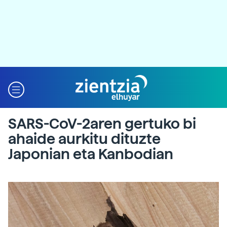
SARS-CoV-2aren gertuko bi
ahaide aurkitu dituzte
Japonian eta Kanbodian