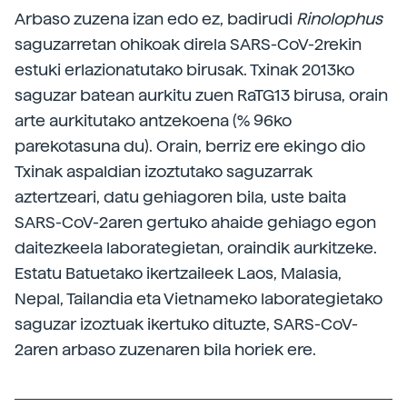
Arbaso zuzena izan edo ez, badirudi
Rinolophus
saguzarretan ohikoak direla SARS-CoV-2rekin
estuki erlazionatutako birusak. Txinak 2013ko
saguzar batean aurkitu zuen RaTG13 birusa, orain
arte aurkitutako antzekoena (% 96ko
parekotasuna du). Orain, berriz ere ekingo dio
Txinak aspaldian izoztutako saguzarrak
aztertzeari, datu gehiagoren bila, uste baita
SARS-CoV-2aren gertuko ahaide gehiago egon
daitezkeela laborategietan, oraindik aurkitzeke.
Estatu Batuetako ikertzaileek Laos, Malasia,
Nepal, Tailandia eta Vietnameko laborategietako
saguzar izoztuak ikertuko dituzte, SARS-CoV-
2aren arbaso zuzenaren bila horiek ere.