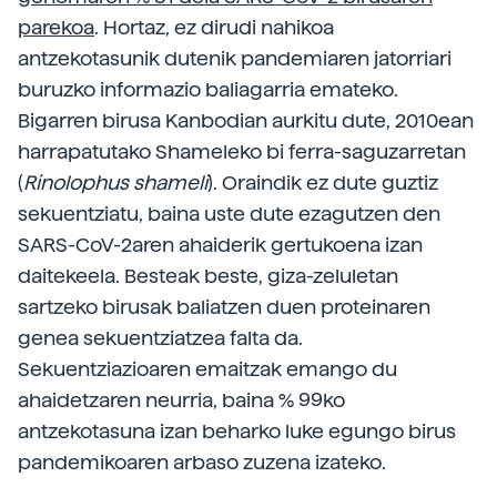
parekoa
. Hortaz, ez dirudi nahikoa
antzekotasunik dutenik pandemiaren jatorriari
buruzko informazio baliagarria emateko.
Bigarren birusa Kanbodian aurkitu dute, 2010ean
harrapatutako Shameleko bi ferra-saguzarretan
(
Rinolophus shameli
). Oraindik ez dute guztiz
sekuentziatu, baina uste dute ezagutzen den
SARS-CoV-2aren ahaiderik gertukoena izan
daitekeela. Besteak beste, giza-zeluletan
sartzeko birusak baliatzen duen proteinaren
genea sekuentziatzea falta da.
Sekuentziazioaren emaitzak emango du
ahaidetzaren neurria, baina % 99ko
antzekotasuna izan beharko luke egungo birus
pandemikoaren arbaso zuzena izateko.