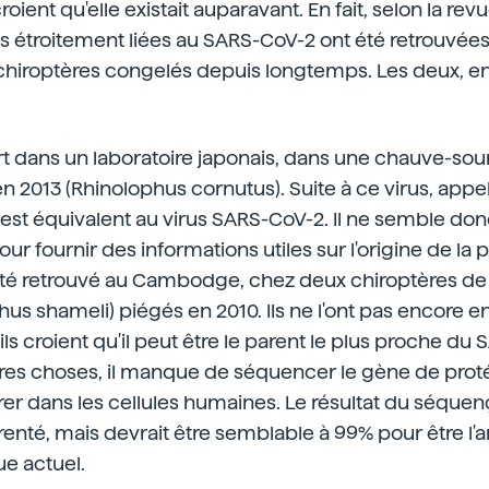
oient qu'elle existait auparavant. En fait, selon la re
 étroitement liées au SARS-CoV-2 ont été retrouvées
 chiroptères congelés depuis longtemps. Les deux, en
 dans un laboratoire japonais, dans une chauve-sour
n 2013 (Rhinolophus cornutus). Suite à ce virus, appe
st équivalent au virus SARS-CoV-2. Il ne semble don
r fournir des informations utiles sur l'origine de la
été retrouvé au Cambodge, chez deux chiroptères de 
us shameli) piégés en 2010. Ils ne l'ont pas encore 
ls croient qu'il peut être le parent le plus proche du
tres choses, il manque de séquencer le gène de prot
trer dans les cellules humaines. Le résultat du séque
enté, mais devrait être semblable à 99% pour être l'a
e actuel.