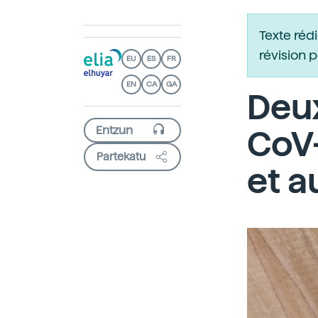
Texte réd
révision 
EU
ES
FR
EN
CA
GA
Deu
CoV-
Partekatu
et 