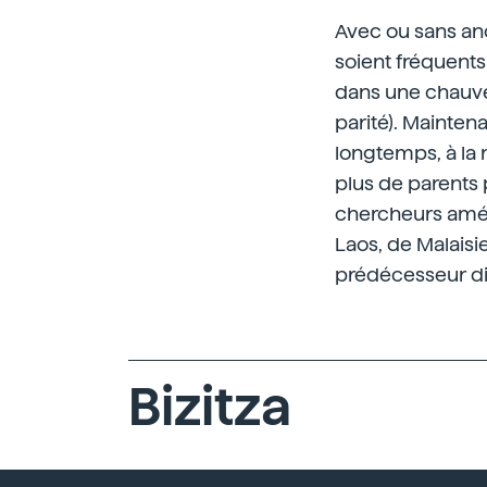
Avec ou sans anc
soient fréquents
dans une chauve-
parité). Mainten
longtemps, à la 
plus de parents 
chercheurs amér
Laos, de Malaisi
prédécesseur di
Bizitza