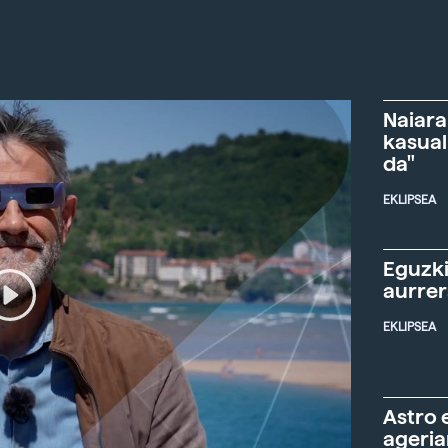
Naiara
kasual
da"
EKLIPSEA
Eguzki
aurre
EKLIPSEA
Astro 
ageria