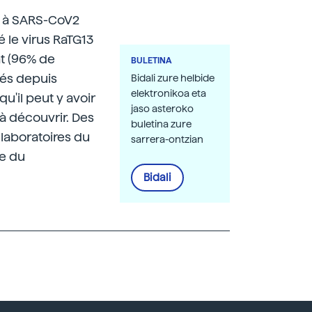
és à SARS-CoV2
 le virus RaTG13
nt (96% de
BULETINA
lés depuis
Bidali zure helbide
elektronikoa eta
u'il peut y avoir
jaso asteroko
à découvrir. Des
buletina zure
laboratoires du
sarrera-ontzian
he du
Bidali