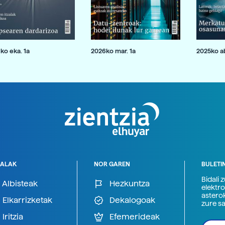
ko eka. 1a
2026ko mar. 1a
2025ko ab
ALAK
NOR GAREN
BULETI
Bidali 
Albisteak
Hezkuntza
elektro
astero
Elkarrizketak
Dekalogoak
zure s
Iritzia
Efemerideak