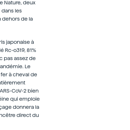
vue Nature, deux
 dans les
 dehors de la
is japonaise à
lé Rc-o319, 81%
c pas assez de
 pandémie. Le
fer à cheval de
entièrement
 SARS-CoV-2 bien
éine qui emploie
nçage donnera la
ncêtre direct du