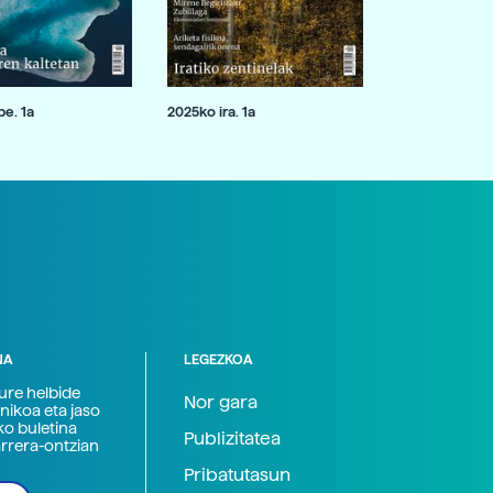
e. 1a
2025ko ira. 1a
NA
LEGEZKOA
zure helbide
Nor gara
nikoa eta jaso
ko buletina
Publizitatea
arrera-ontzian
Pribatutasun