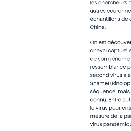
les chercheurs cr
autres couronnes
échantillons de
Chine.
On est découvert
cheval capturé e
de son génome e
ressemblance pou
second virus a 
Shamel (Rinoloph
séquencé, mais i
connu. Entre au
le virus pour en
mesure de la par
virus pandémiqu