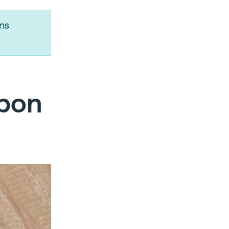
ns
apon