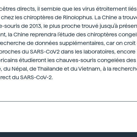
êtres directs, il semble que les virus étroitement li
 chez les chiroptères de Rinolophus. La Chine a trouvé
souris de 2013, le plus proche trouvé jusqu'à prése
ant, la Chine reprendra l'étude des chiroptères conge
recherche de données supplémentaires, car on croit q
proches du SARS-CoV2 dans les laboratoires, encore 
icains étudieront les chauves-souris congelées des 
e, du Népal, de Thaïlande et du Vietnam, à la recherc
rect du SARS-CoV-2.