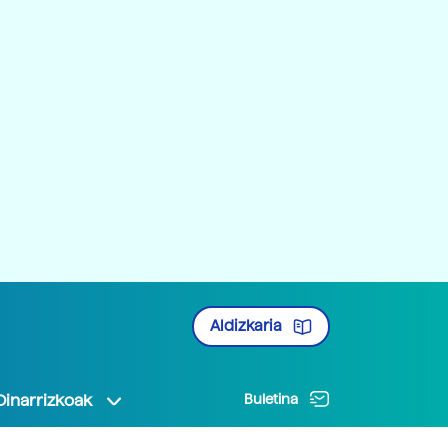
Aldizkaria
Oinarrizkoak
Buletina