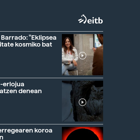
 Barrado: "Eklipsea
itate kosmiko bat
-erlojua
ratzen denean
erregearen koroa
n