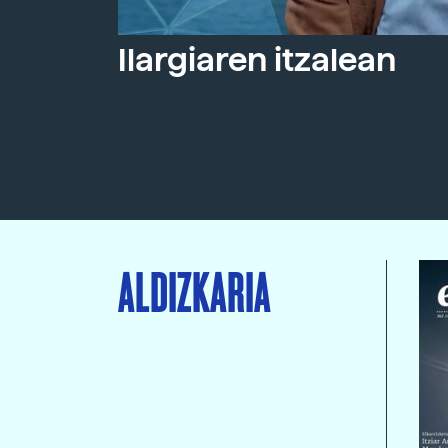
Ilargiaren itzalean
ALDIZKARIA