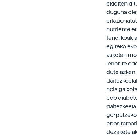
ekiditen di
duguna diet
erlazionatu
nutriente e
fenolikoak a
egiteko ekoi
askotan modu
lehor, te ed
dute azken 
daitezkeela
nola gaixot
edo diabetes
daitezkeela
gorputzeko 
obesitatear
dezaketelak