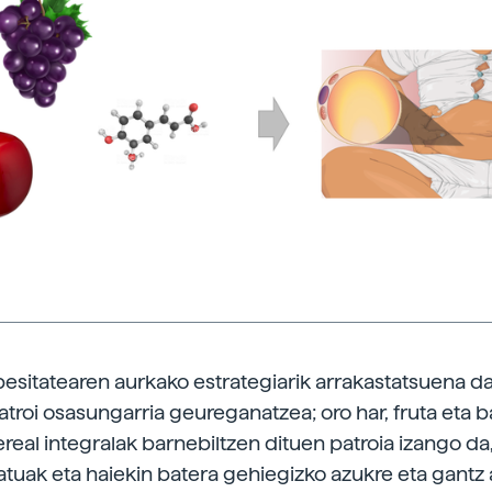
obesitatearen aurkako estrategiarik arrakastatsuena d
troi osasungarria geureganatzea; oro har, fruta eta b
ereal integralak barnebiltzen dituen patroia izango da,
atuak eta haiekin batera gehiegizko azukre eta gantz