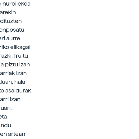
o hurbilekoa
arekin
 dituzten
 konposatu
ari aurre
riko elikagai
zki, fruitu
a piztu izan
arriak izan
duan, hala
ko asaldurak
rri izan
duan,
eta
gundu
nen artean