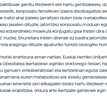
aktiboak gehitu litezkeen) ere hartu genitzakeela, do
estetik, konposatu fenolikoen izaera disolbagaitza de
 iraitzi ahal izateko jarraitzen duten bide metabolik
asko jasaten dituzte; jatorrizko konposatu moduan eg
iko ezberdineko molekula konjugatu gisa iristen dira 
. irudia). Ehunetara iristen direnak ez badira jatorrizk
nola eragingo dituzte aipaturiko funtzio biologiko hor
horiei erantzuna eman nahian, Euskal Herriko Unibert
ta Obesitatea ikertaldean eginiko doktorego-tesian, hi
u genuen: erresberatrolari eta kertzetinari egotzi zai
ahalmena euren metabolitoei ere esleitu geniezaieke
etan lehenetsi zen elikagaien bidez hartu litezkeen 
siak erabiltzea, ordura arte ikertzaile gehienek egin