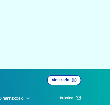
Aldizkaria
Oinarrizkoak
Buletina