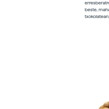
erresberatr
beste, maha
txokolatean;