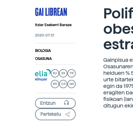
GAI LIBREAN
Poli
obes
Itziar Eseberri Baraze
2020-07-21
estr
BIOLOGIA
OSASUNA
Gainpisua e
Osasunaren
helduen % 5
EU
ES
FR
urte bitarte
EN
CA
GA
egin da 1975
eragiten ba
fisikoan (la
ditugun ekin
Partekatu