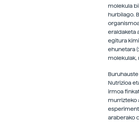
molekula bio
hurbilago. B
organismoak
eraldaketa 
egitura kim
ehunetara (2
molekulak, 
Buruhauste 
Nutrizioa e
irmoa finkat
murrizteko 
esperimentu
araberako do