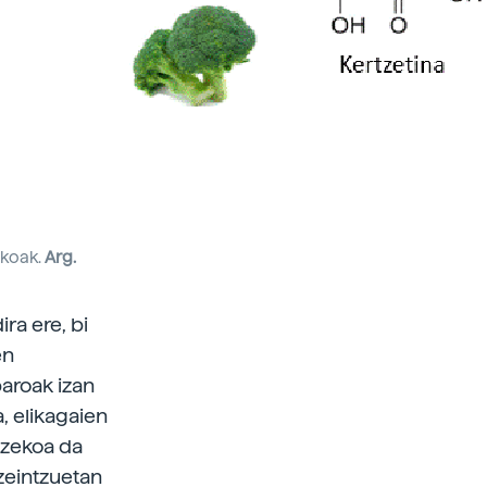
tikoak.
Arg.
ra ere, bi
en
paroak izan
, elikagaien
tzekoa da
zeintzuetan