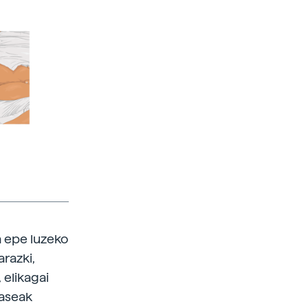
a epe luzeko
arazki,
 elikagai
 aseak