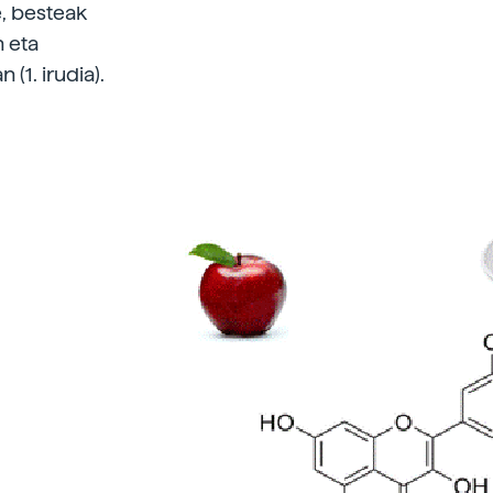
e, besteak
n eta
 (1. irudia).