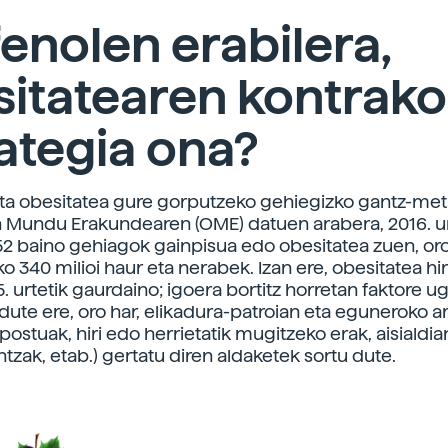
fenolen erabilera,
itatearen kontrako
ategia ona?
ta obesitatea gure gorputzeko gehiegizko gantz-met
 Mundu Erakundearen (OME) datuen arabera, 2016. u
2 baino gehiagok gainpisua edo obesitatea zuen, oro
ko 340 milioi haur eta nerabek. Izan ere, obesitatea hi
. urtetik gaurdaino; igoera bortitz horretan faktore ug
dute ere, oro har, elikadura-patroian eta eguneroko ar
npostuak, hiri edo herrietatik mugitzeko erak, aisialdi
tzak, etab.) gertatu diren aldaketek sortu dute.