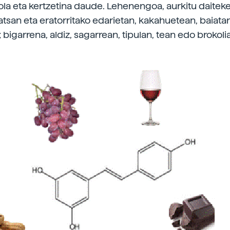
ola eta kertzetina daude. Lehenengoa, aurkitu daitek
tsan eta eratorritako edarietan, kakahuetean, baiata
 bigarrena, aldiz, sagarrean, tipulan, tean edo brokolian