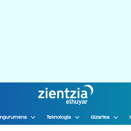
Ingurumena
Teknologia
Gizartea