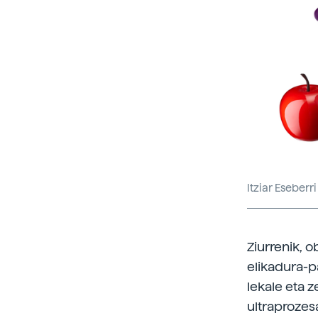
Itziar Eseberri
Ziurrenik, 
elikadura-pa
lekale eta z
ultraprozes