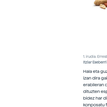
1. irudia. Err
Itziar Eseberri
Hala eta guz
izan dira g
erabileran 
dituzten esp
bidez har d
konposatu f