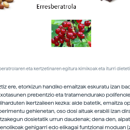
esberatrolaren eta kertzetinaren egitura kimikoak eta iturri diete
tiz ere, etorkizun handiko emaitzak eskuratu izan badi
aixotasunen prebentzio eta tratamendurako polifenol
diharduten ikertzaileen kezka: alde batetik, emaitza o
erimentu gehienetan, oso dosi altuak erabili izan dira
itzakegun dosietatik urrun daudenak; dena den, aipa
enolikoak gehigarri edo elikagai funtzional moduan (