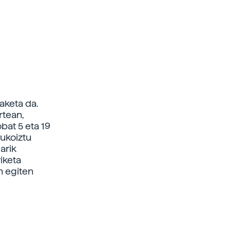
aketa da.
rtean,
bat 5 eta 19
rukoiztu
arik
iketa
an egiten