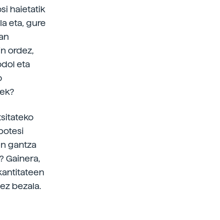
si haietatik
la eta, gure
oan
in ordez,
odol eta
o
iek?
sitateko
potesi
en gantza
? Gainera,
kantitateen
 ez bezala.