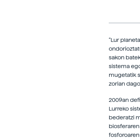
“Lur planeta
ondorioztat
sakon batek
sistema ego
mugetatik s
zorian dago
2009an defi
Lurreko sis
bederatzi m
biosferaren
fosforoaren 