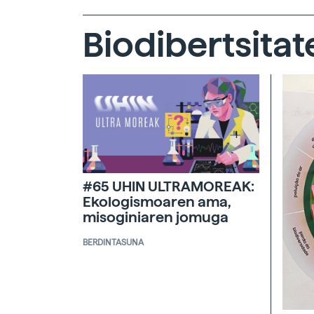
Biodibertsitat
#65 UHIN ULTRAMOREAK:
Ekologismoaren ama,
misoginiaren jomuga
BERDINTASUNA