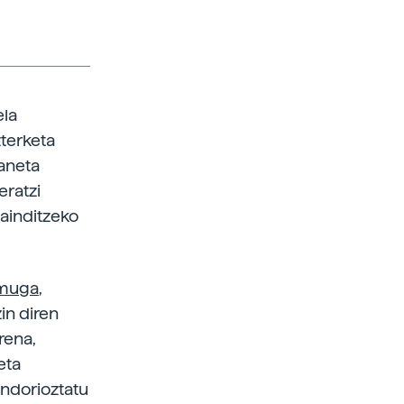
ela
zterketa
laneta
eratzi
ainditzeko
 muga
,
in diren
rena,
eta
ndorioztatu