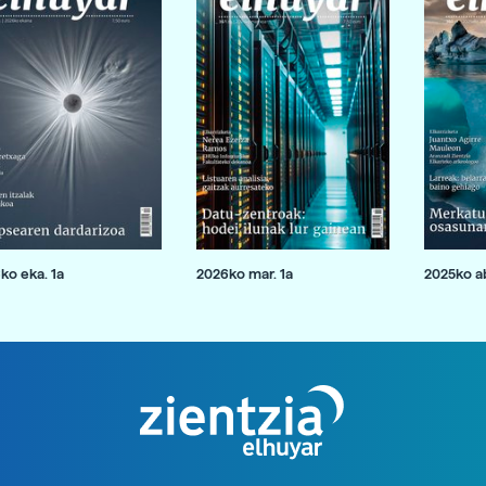
ko eka. 1a
2026ko mar. 1a
2025ko ab