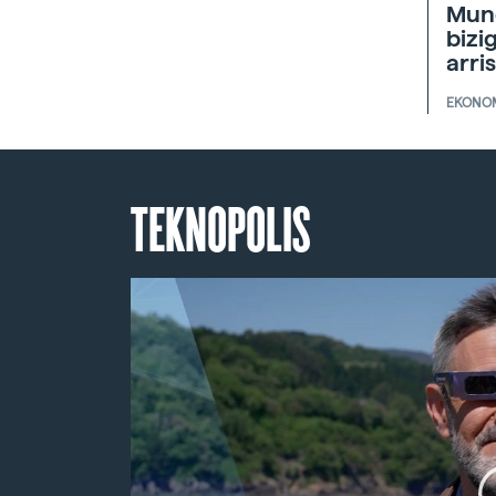
Mun
bizi
arri
EKONO
TEKNOPOLIS