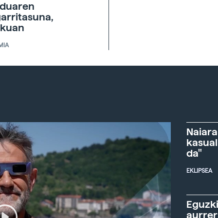
duaren
garritasuna,
skuan
MIA
Naiara
kasual
da"
EKLIPSEA
Eguzki
aurre