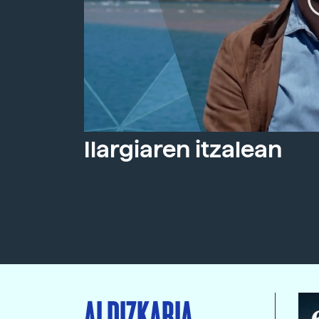
Ilargiaren itzalean
ALDIZKARIA