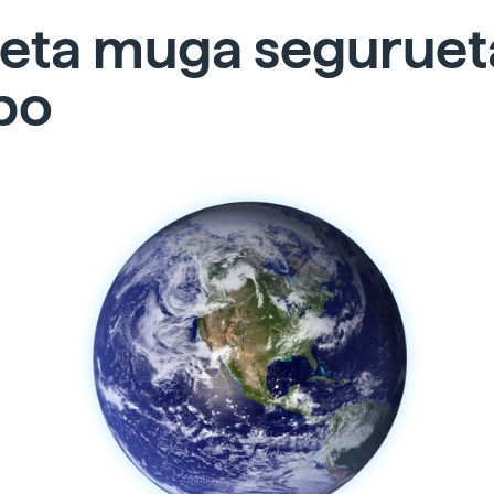
neta muga seguruet
po