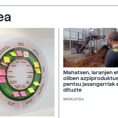
ea
Mahatsen, laranjen e
oliben azpiproduktu
pentsu jasangarriak 
dituzte
BIRZIKLATZEA