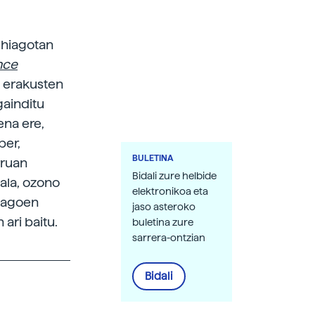
gehiagotan
nce
i erakusten
gainditu
ena ere,
ber,
BULETINA
rruan
Bidali zure helbide
ala, ozono
elektronikoa eta
 dagoen
jaso asteroko
ari baitu.
buletina zure
sarrera-ontzian
Bidali