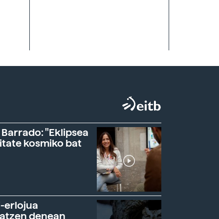
 Barrado: "Eklipsea
itate kosmiko bat
-erlojua
ratzen denean