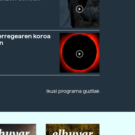
erregearen koroa
n
Ikusi programa guztiak