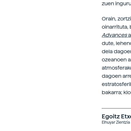
zuen inguru
Orain, zortz
oinarrituta
Advances
a
dute, lehen
dela dagoen
ozeanoen az
atmosferako
dagoen arre
estratosfer
bakarra; kl
Egoitz Et
Elhuyar Zientzia