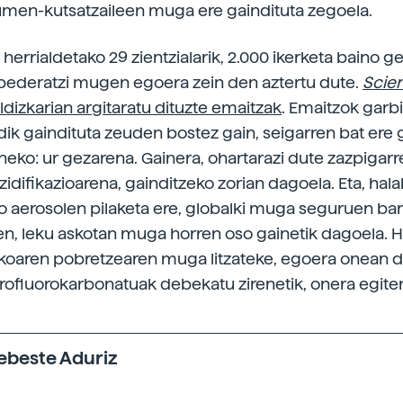
men-kutsatzaileen muga ere gaindituta zegoela.
i herrialdetako 29 zientzialarik, 2.000 ikerketa baino 
, bederatzi mugen egoera zein den aztertu dute.
Scie
ldizkarian argitaratu dituzte emaitzak
. Emaitzok garb
dik gaindituta zeuden bostez gain, seigarren bat ere 
eko: ur gezarena. Gainera, ohartarazi dute zazpigarr
idifikazioarena, gainditzeko zorian dagoela. Eta, hala
 aerosolen pilaketa ere, globalki muga seguruen ba
n, leku askotan muga horren oso gainetik dagoela. H
ikoaren pobretzearen muga litzateke, egoera onean
orofluorokarbonatuak debekatu zirenetik, onera egiten 
xebeste Aduriz