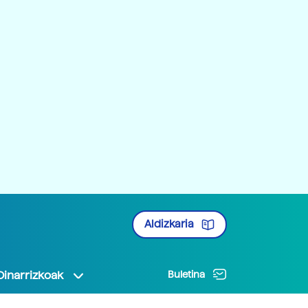
Aldizkaria
Oinarrizkoak
Buletina