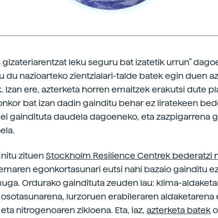
 gizateriarentzat leku seguru bat izatetik urrun” dago
u du nazioarteko zientzialari-talde batek egin duen a
. Izan ere, azterketa horren emaitzek erakutsi dute p
nkor bat izan dadin gainditu behar ez liratekeen bed
ei gaindituta daudela dagoeneko, eta zazpigarrena g
ela.
nitu zituen
Stockholm Resilience Centrek bederatzi
temaren egonkortasunari eutsi nahi bazaio gainditu ez
uga. Ordurako gaindituta zeuden lau: klima-aldaketa
 osotasunarena, lurzoruen erabileraren aldaketarena 
eta nitrogenoaren zikloena. Eta, iaz,
azterketa batek
o