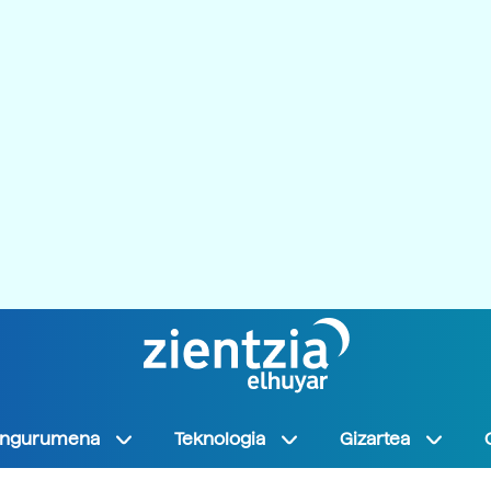
Ingurumena
Teknologia
Gizartea