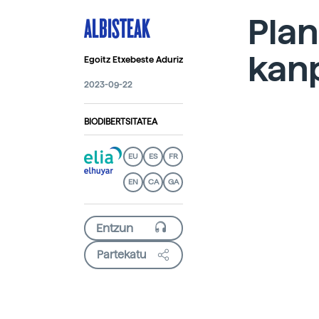
ALBISTEAK
Pla
kan
Egoitz Etxebeste Aduriz
2023-09-22
BIODIBERTSITATEA
EU
ES
FR
EN
CA
GA
Partekatu