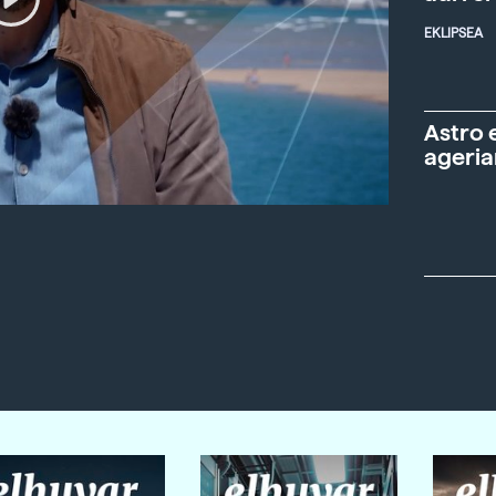
EKLIPSEA
Astro 
ageria