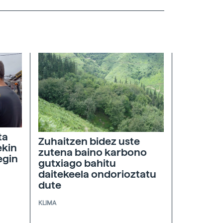
ta
Zuhaitzen bidez uste
ekin
zutena baino karbono
egin
gutxiago bahitu
daitekeela ondorioztatu
dute
KLIMA