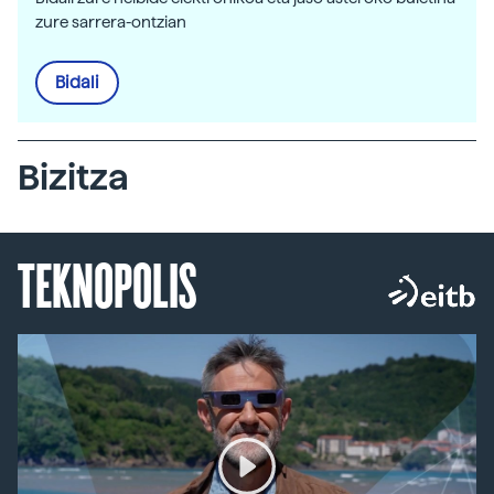
zure sarrera-ontzian
Bidali
Bizitza
TEKNOPOLIS