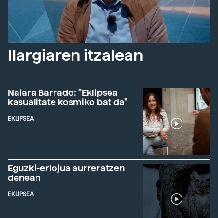
Ilargiaren itzalean
Naiara Barrado: "Eklipsea
kasualitate kosmiko bat da"
EKLIPSEA
Eguzki-erlojua aurreratzen
denean
EKLIPSEA