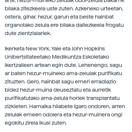
arte, hezur-muineko zelulak odol-zelula bakarrik
bilaka zitezkeela uste zuten. Azkeneko urteetan,
ostera, gihar, hezur, garun eta beste hainbat
organotako zelula ere bilaka daitezkeela frogatu
dute zientzialariek.
Ikerketa New York, Yale eta John Hopkins
Unibertsitateetako Medikuntza Eskoletako
ikertzaileen artean egin dute. Lehenengo, sagu
ar baten hezur-muineko ama-zelulak purifikatu
zituzten. Gero, hainbat sagu emeri erradiazio
bidez hezur-muina deuseztatu eta aurretik
purifikatutako ama-zelula horiek transplantatu
zizkieten. Hamaika hilabete igaro ondoren, arren
zelulak emeen odolera eta hezur-muinera ongi
egokitu zirela ikusi zuten.