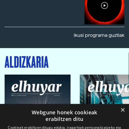
Ikusi programa guztiak
ALDIZKARIA
×
Webgune honek cookieak
erabiltzen ditu
Cookieak erabiltzen ditugu edukia, iragarkiak pertsonalizatzeko eta