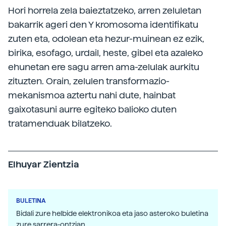
Hori horrela zela baieztatzeko, arren zeluletan
bakarrik ageri den Y kromosoma identifikatu
zuten eta, odolean eta hezur-muinean ez ezik,
birika, esofago, urdail, heste, gibel eta azaleko
ehunetan ere sagu arren ama-zelulak aurkitu
zituzten. Orain, zelulen transformazio-
mekanismoa aztertu nahi dute, hainbat
gaixotasuni aurre egiteko balioko duten
tratamenduak bilatzeko.
Elhuyar Zientzia
BULETINA
Bidali zure helbide elektronikoa eta jaso asteroko buletina
zure sarrera-ontzian