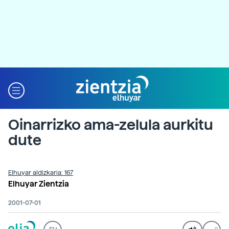
Oinarrizko ama-zelula aurkitu
dute
Elhuyar aldizkaria: 167
Elhuyar Zientzia
2001-07-01