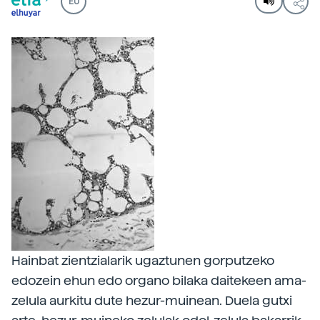
EU
Hainbat zientzialarik ugaztunen gorputzeko
edozein ehun edo organo bilaka daitekeen ama-
zelula aurkitu dute hezur-muinean. Duela gutxi