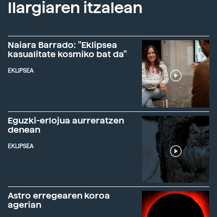
Ilargiaren itzalean
Naiara Barrado: "Eklipsea
kasualitate kosmiko bat da"
EKLIPSEA
Eguzki-erlojua aurreratzen
denean
EKLIPSEA
Astro erregearen koroa
agerian