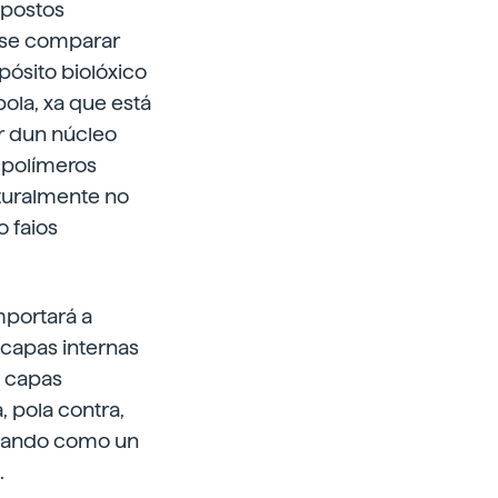
mpostos
ese comparar
ósito biolóxico
bola, xa que está
r dun núcleo
 polímeros
turalmente no
o faios
mportará a
 capas internas
s capas
 pola contra,
ctuando como un
.