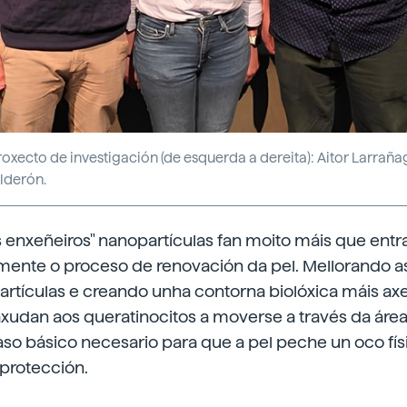
xecto de investigación (de esquerda a dereita): Aitor Larraña
lderón.
enxeñeiros" nanopartículas fan moito máis que entrar
mente o proceso de renovación da pel. Mellorando as
partículas e creando unha contorna biolóxica máis axe
xudan aos queratinocitos a moverse a través da área 
so básico necesario para que a pel peche un oco fís
protección.