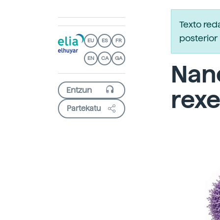
Texto re
posterior 
EU
ES
FR
EN
CA
GA
Nan
rexe
Partekatu