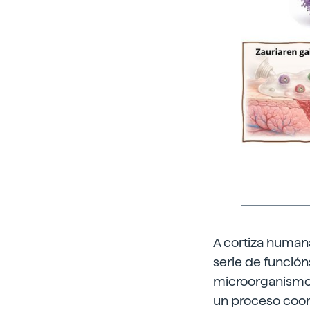
A cortiza huma
serie de función
microorganismos
un proceso coor