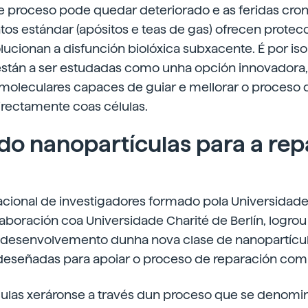
e proceso pode quedar deteriorado e as feridas croni
os estándar (apósitos e teas de gas) ofrecen protecci
lucionan a disfunción biolóxica subxacente. É por is
están a ser estudadas como unha opción innovadora
" moleculares capaces de guiar e mellorar o proceso 
irectamente coas células.
o nanopartículas para a rep
acional de investigadores formado pola Universidade
aboración coa Universidade Charité de Berlín, logro
 desenvolvemento dunha nova clase de nanopartícu
eseñadas para apoiar o proceso de reparación comp
culas xeráronse a través dun proceso que se denomi