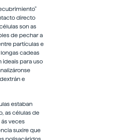
recubrimiento"
tacto directo
 células son as
bles de pechar a
ntre partículas e
, longas cadeas
 ideais para uso
analizáronse
 dextrán e
ulas estaban
, as células de
 ás veces
encia suxire que
es polisacáridos.