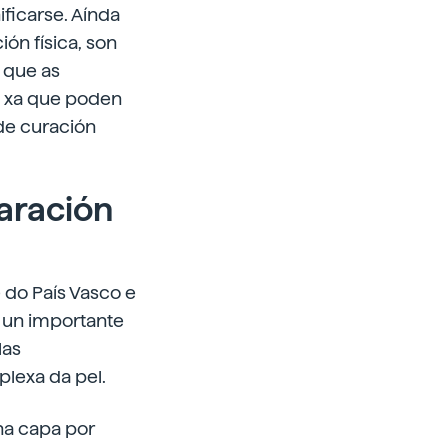
ficarse. Aínda
ón física, son
o que as
, xa que poden
de curación
aración
 do País Vasco e
u un importante
las
lexa da pel.
na capa por