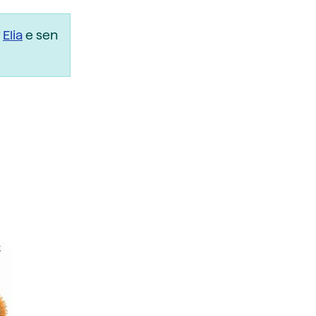
r
Elia
e sen