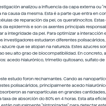
stigación analizou a influencia da capa externa ou "
a na causa da mesma. Esta é a parte que entra en con
células de reparación da pel, os queratinocitos. Estas
 da epidermis e son os axentes principais responsa
ar a integridade da pel. Para optimizar a interacción e
os investigadores estudaron diferentes polisacáridos
azucre que se atopan na natureza. Estes azucres son
o seu alto grao de biocompatibilidad. En concreto, 
dos: acedo hialurónico, trimetilo quitosano, sulfato de
este estudo foron rechamantes. Cando as nanopartíc
stes polisacáridos, principalmente acedo hialurónico
absorberon as nanopartículas en grandes cantidades,
taxa de absorción do 80% en 4 horas. Esta alta efici
l están naturalmente "sintonizadas" para detectar est