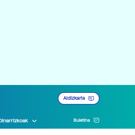
Aldizkaria
Oinarrizkoak
Buletina