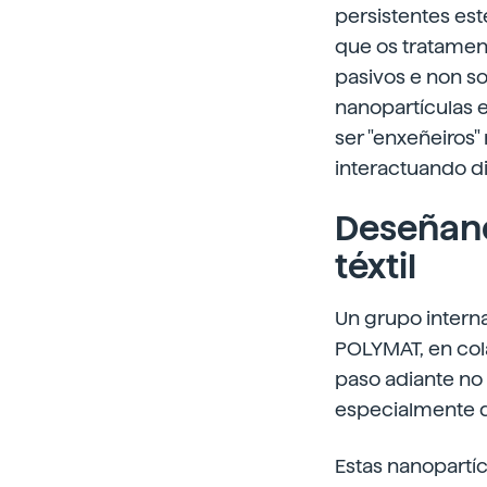
persistentes est
que os tratament
pasivos e non so
nanopartículas 
ser "enxeñeiros
interactuando d
Deseñand
téxtil
Un grupo intern
POLYMAT, en col
paso adiante no
especialmente d
Estas nanopartí