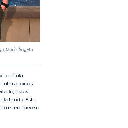
ga, María Ángela
 á célula.
 interaccións
itado, estas
da ferida. Esta
ico e recupere o