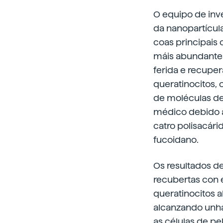
O equipo de inve
da nanopartícul
coas principais 
máis abundantes
ferida e recuper
queratinocitos, 
de moléculas de 
médico debido a
catro polisacári
fucoidano.
Os resultados d
recubertas con e
queratinocitos 
alcanzando unha 
as células de pe