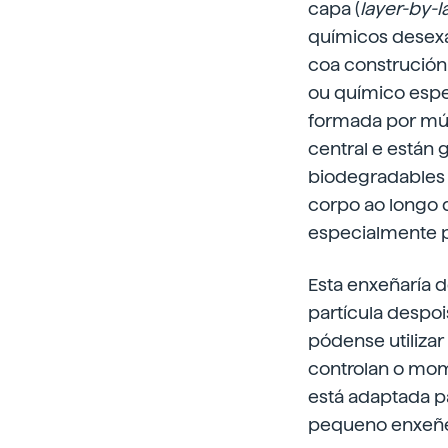
capa (
layer-by-l
químicos desexa
coa construción
ou químico espec
formada por múl
central e están
biodegradables 
corpo ao longo d
especialmente p
Esta enxeñaría d
partícula despoi
pódense utiliza
controlan o mome
está adaptada p
pequeno enxeñei