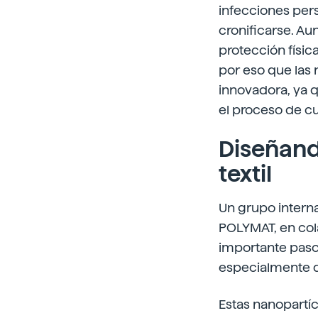
infecciones per
cronificarse. Au
protección físic
por eso que las
innovadora, ya 
el proceso de cu
Diseñand
textil
Un grupo interna
POLYMAT, en cola
importante paso 
especialmente d
Estas nanopartí