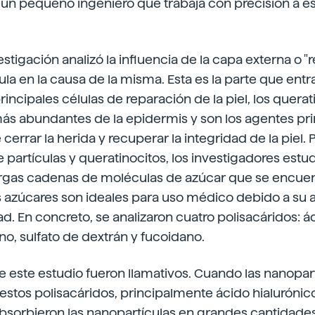
n pequeño ingeniero que trabaja con precisión a e
estigación analizó la influencia de la capa externa o 
ula en la causa de la misma. Esta es la parte que ent
rincipales células de reparación de la piel, los querat
más abundantes de la epidermis y son los agentes pri
errar la herida y recuperar la integridad de la piel. 
e partículas y queratinocitos, los investigadores estu
largas cadenas de moléculas de azúcar que se encuen
s azúcares son ideales para uso médico debido a su 
d. En concreto, se analizaron cuatro polisacáridos: ác
ano, sulfato de dextrán y fucoidano.
e este estudio fueron llamativos. Cuando las nanopar
estos polisacáridos, principalmente ácido hialurónico
absorbieron las nanopartículas en grandes cantidades