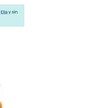
r
Elia
y sin