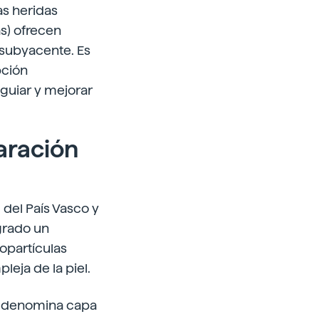
as heridas
as) ofrecen
a subyacente. Es
pción
guiar y mejorar
aración
 del País Vasco y
grado un
opartículas
eja de la piel.
se denomina capa