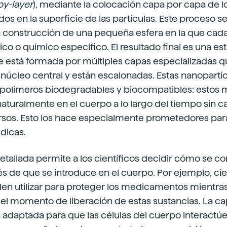
by-layer
), mediante la colocación capa por capa de
s en la superficie de las partículas. Este proceso 
 construcción de una pequeña esfera en la que cada
co o químico específico. El resultado final es una est
ue está formada por múltiples capas especializadas 
núcleo central y están escalonadas. Estas nanopartí
olímeros biodegradables y biocompatibles: estos m
uralmente en el cuerpo a lo largo del tiempo sin c
rsos. Esto los hace especialmente prometedores para
dicas.
detallada permite a los científicos decidir cómo se c
s de que se introduce en el cuerpo. Por ejemplo, ci
den utilizar para proteger los medicamentos mientra
el momento de liberación de estas sustancias. La ca
tá adaptada para que las células del cuerpo interactúen