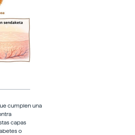
que cumplen una
ontra
stas capas
iabetes o