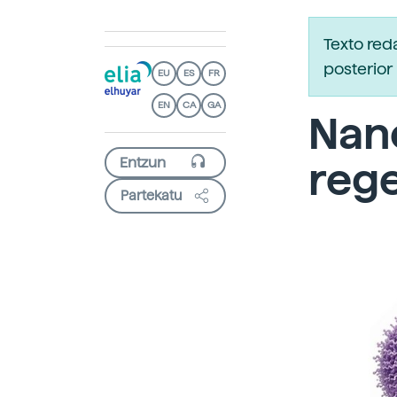
Texto red
posterior 
EU
ES
FR
EN
CA
GA
Nan
rege
Partekatu