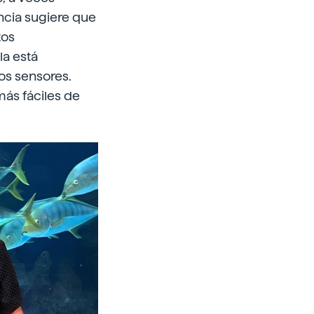
encia sugiere que
tos
la está
os sensores.
ás fáciles de