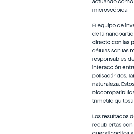
actuando como u
microscópica.
El equipo de inv
de la nanopartíc
directo con las p
células son las 
responsables de c
interacción entr
polisacáridos, 
naturaleza. Esto
biocompatibilida
trimetilo quitos
Los resultados d
recubiertas con 
queratinocitos 