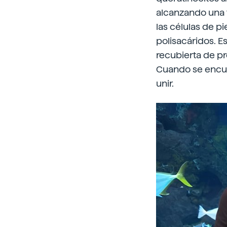
alcanzando una t
las células de p
polisacáridos. E
recubierta de p
Cuando se encue
unir.