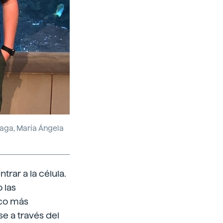
ñaga, María Ángela
rar a la célula.
 las
ico más
e a través del