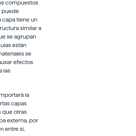
 los compuestos
se puede
 capa tiene un
ructura similar a
que se agrupan
culas están
ateriales se
ausar efectos
 las
omportará la
ertas capas
s que otras
pa externa, por
 entre sí,