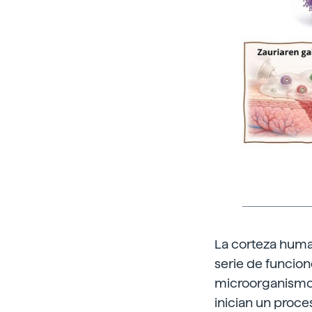
La corteza huma
serie de funcion
microorganismos
inician un proc