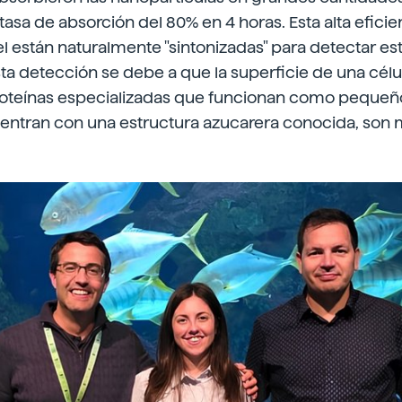
asa de absorción del 80% en 4 horas. Esta alta efici
iel están naturalmente "sintonizadas" para detectar es
sta detección se debe a que la superficie de una célu
roteínas especializadas que funcionan como pequeñ
ntran con una estructura azucarera conocida, son m