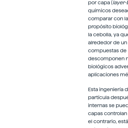
por capa (
layer-
químicos deseado
comparar con la
propósito biológi
la cebolla, ya q
alrededor de un 
compuestas de p
descomponen nat
biológicos adve
aplicaciones mé
Esta ingeniería 
partícula despué
internas se pue
capas controlan 
el contrario, es