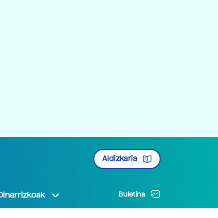
Aldizkaria
Oinarrizkoak
Buletina