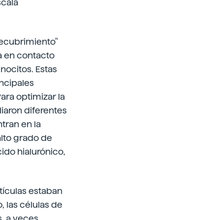
scala
"recubrimiento"
ra en contacto
inocitos. Estas
ncipales
Para optimizar la
diaron diferentes
tran en la
alto grado de
ido hialurónico,
tículas estaban
, las células de
, a veces