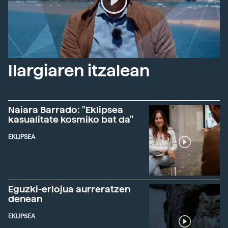
Ilargiaren itzalean
Naiara Barrado: "Eklipsea
kasualitate kosmiko bat da"
EKLIPSEA
Eguzki-erlojua aurreratzen
denean
EKLIPSEA