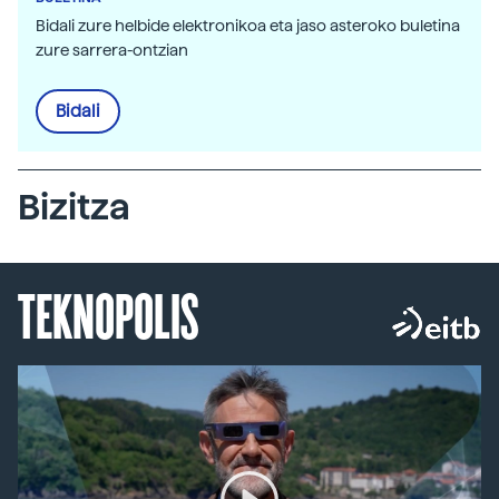
Bidali zure helbide elektronikoa eta jaso asteroko buletina
zure sarrera-ontzian
Bidali
Bizitza
TEKNOPOLIS