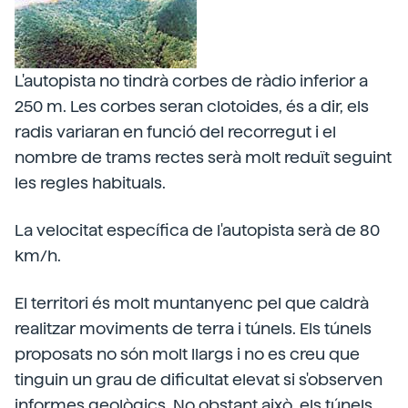
L'autopista no tindrà corbes de ràdio inferior a
250 m. Les corbes seran clotoides, és a dir, els
radis variaran en funció del recorregut i el
nombre de trams rectes serà molt reduït seguint
les regles habituals.
La velocitat específica de l'autopista serà de 80
km/h.
El territori és molt muntanyenc pel que caldrà
realitzar moviments de terra i túnels. Els túnels
proposats no són molt llargs i no es creu que
tinguin un grau de dificultat elevat si s'observen
informes geològics. No obstant això, els túnels