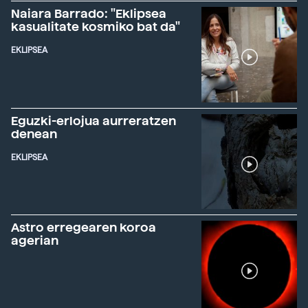
Naiara Barrado: "Eklipsea
kasualitate kosmiko bat da"
EKLIPSEA
Eguzki-erlojua aurreratzen
denean
EKLIPSEA
Astro erregearen koroa
agerian