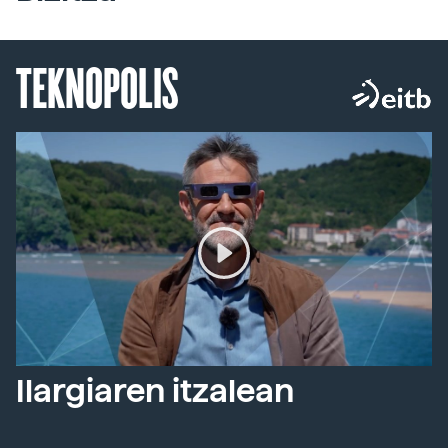
TEKNOPOLIS
Ilargiaren itzalean