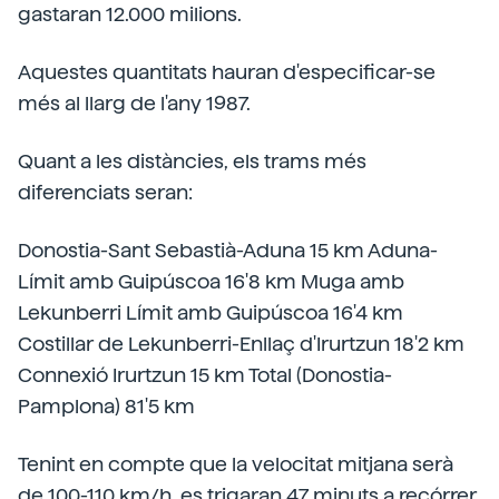
gastaran 12.000 milions.
Aquestes quantitats hauran d'especificar-se
més al llarg de l'any 1987.
Quant a les distàncies, els trams més
diferenciats seran:
Donostia-Sant Sebastià-Aduna 15 km Aduna-
Límit amb Guipúscoa 16'8 km Muga amb
Lekunberri Límit amb Guipúscoa 16'4 km
Costillar de Lekunberri-Enllaç d'Irurtzun 18'2 km
Connexió Irurtzun 15 km Total (Donostia-
Pamplona) 81'5 km
Tenint en compte que la velocitat mitjana serà
de 100-110 km/h, es trigaran 47 minuts a recórrer