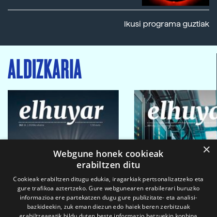
Ikusi programa guztiak
ALDIZKARIA
×
Webgune honek cookieak
erabiltzen ditu
Cookieak erabiltzen ditugu edukia, iragarkiak pertsonalizatzeko eta
gure trafikoa aztertzeko. Gure webgunearen erabilerari buruzko
informazioa ere partekatzen dugu gure publizitate- eta analisi-
bazkideekin, zuk eman diezun edo haiek beren zerbitzuak
erabiltzeagatik bildu duten beste informazio batzuekin konbina