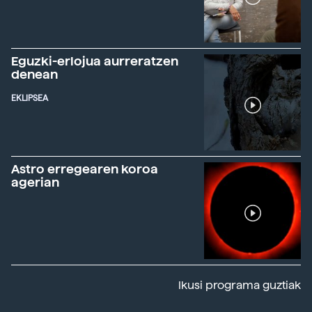
Eguzki-erlojua aurreratzen
denean
EKLIPSEA
Astro erregearen koroa
agerian
Ikusi programa guztiak