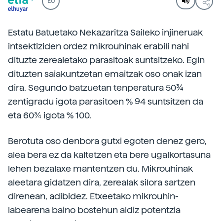
EU
Estatu Batuetako Nekazaritza Saileko injineruak
intsektiziden ordez mikrouhinak erabili nahi
dituzte zerealetako parasitoak suntsitzeko. Egin
dituzten saiakuntzetan emaitzak oso onak izan
dira. Segundo batzuetan tenperatura 50¾
zentigradu igota parasitoen % 94 suntsitzen da
eta 60¾ igota % 100.
Berotuta oso denbora gutxi egoten denez gero,
alea bera ez da kaltetzen eta bere ugalkortasuna
lehen bezalaxe mantentzen du. Mikrouhinak
aleetara gidatzen dira, zerealak silora sartzen
direnean, adibidez. Etxeetako mikrouhin-
labearena baino bostehun aldiz potentzia