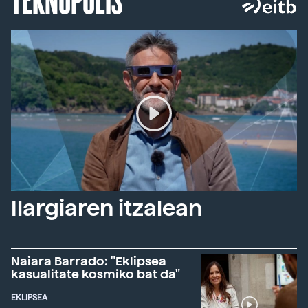
Ilargiaren itzalean
Naiara Barrado: "Eklipsea
kasualitate kosmiko bat da"
EKLIPSEA