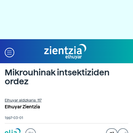
Mikrouhinak intsektiziden
ordez
Elhuyar aldizkaria: 117
Elhuyar Zientzia
1997-03-01