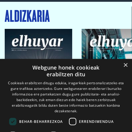
ALDIZKARIA
×
Webgune honek cookieak
erabiltzen ditu
Cookieak erabiltzen ditugu edukia, iragarkiak pertsonalizatzeko eta
gure trafikoa aztertzeko. Gure webgunearen erabilerari buruzko
informazioa ere partekatzen dugu gure publizitate- eta analisi-
bazkideekin, zuk eman diezun edo haiek beren zerbitzuak
erabiltzeagatik bildu duten beste informazio batzuekin konbina
dezaketenak.
BEHAR-BEHARREZKOA
ERRENDIMENDUA