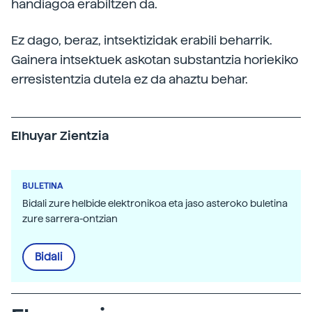
handiagoa erabiltzen da.
Ez dago, beraz, intsektizidak erabili beharrik.
Gainera intsektuek askotan substantzia horiekiko
erresistentzia dutela ez da ahaztu behar.
Elhuyar Zientzia
BULETINA
Bidali zure helbide elektronikoa eta jaso asteroko buletina
zure sarrera-ontzian
Bidali