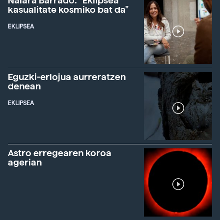
Naiara Barrado: "Eklipsea
kasualitate kosmiko bat da"
EKLIPSEA
Eguzki-erlojua aurreratzen
denean
EKLIPSEA
Astro erregearen koroa
agerian