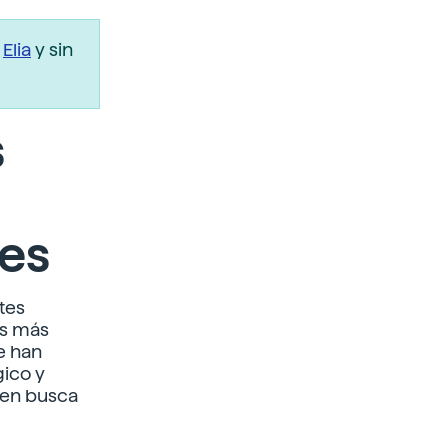
r
Elia
y sin
s
les
tes
as más
e han
gico y
 en busca