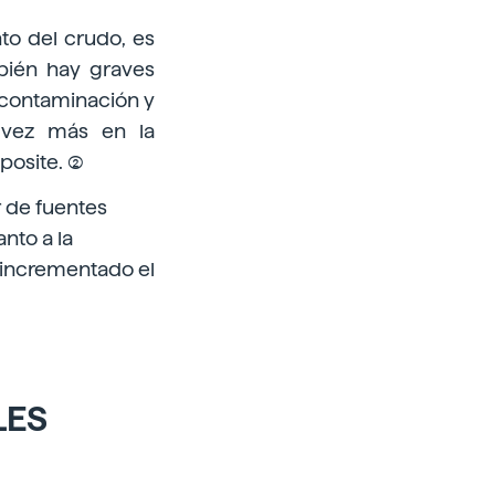
to del crudo, es
bién hay graves
 contaminación y
 vez más en la
osite. (2)
r de fuentes
nto a la
a incrementado el
LES