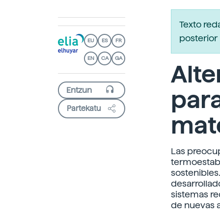
Texto red
posterior 
EU
ES
FR
EN
CA
GA
Alte
para
Partekatu
mate
Las preocu
termoestabl
sostenibles
desarrollad
sistemas re
de nuevas a