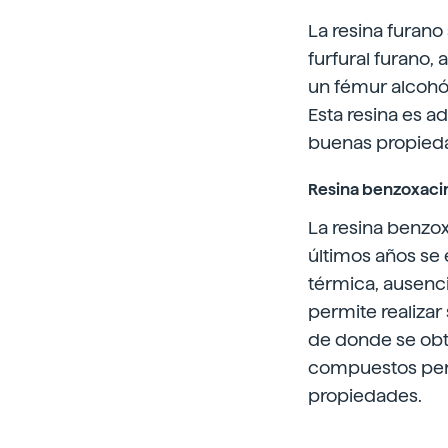
La resina furano
furfural furano, 
un fémur alcohól
Esta resina es ad
buenas propieda
Resina benzoxacin
La resina benzoxa
últimos años se 
térmica, ausenci
permite realizar
de donde se obti
compuestos perm
propiedades.