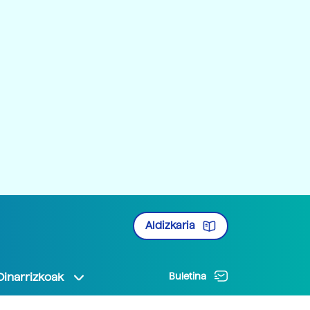
Aldizkaria
Oinarrizkoak
Buletina