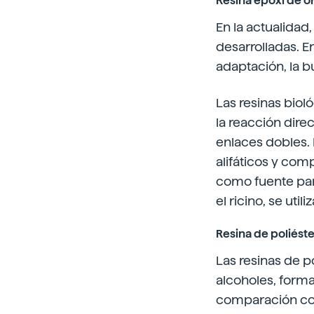
Resina epoxi de o
En la actualidad,
desarrolladas. En
adaptación, la bu
Las resinas biol
la reacción dire
enlaces dobles. 
alifáticos y comp
como fuente para
el ricino, se util
Resina de poliést
Las resinas de p
alcoholes, form
comparación con 