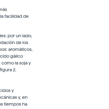
 más
la facilidad de
es: por un lado,
idación de los
pos: aromáticos,
ácido gálico
 como la soja y
figura 2.
cidos y
cánicas y, en
mos tiempos ha