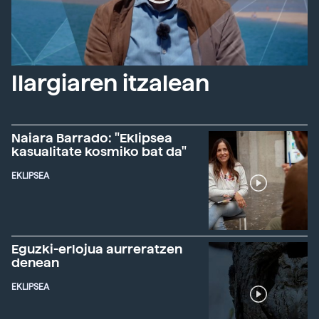
Ilargiaren itzalean
Naiara Barrado: "Eklipsea
kasualitate kosmiko bat da"
EKLIPSEA
Eguzki-erlojua aurreratzen
denean
EKLIPSEA