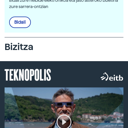
Bidali zure helbide elektronikoa eta jaso asteroko buletina
zure sarrera-ontzian
Bidali
Bizitza
TEKNOPOLIS