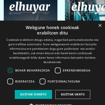
×
Webgune honek cookieak
erabiltzen ditu
Cookieak erabiltzen ditugu edukia, iragarkiak pertsonalizatzeko eta
gure trafikoa aztertzeko. Gure webgunearen erabilerari buruzko
informazioa ere partekatzen dugu gure publizitate- eta analisi-
bazkideekin, zuk eman diezun edo haiek beren zerbitzuak
erabiltzeagatik bildu duten beste informazio batzuekin konbina
dezaketenak.
BEHAR-BEHARREZKOA
ERRENDIMENDUA
BIDERATZEA
FUNTZIONALTASUNA
2026ko eka. 1a
2026ko mar. 1a
GUZTIAK ONARTU
GUZTIAK UKATU