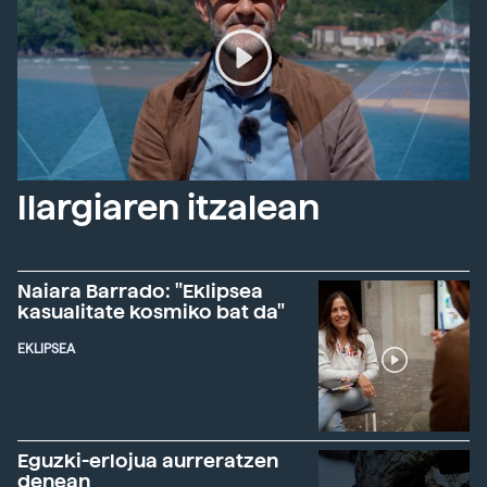
Ilargiaren itzalean
Naiara Barrado: "Eklipsea
kasualitate kosmiko bat da"
EKLIPSEA
Eguzki-erlojua aurreratzen
denean