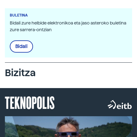
BULETINA
Bidali zure helbide elektronikoa eta jaso asteroko buletina
zure sarrera-ontzian
Bidali
Bizitza
TEKNOPOLIS