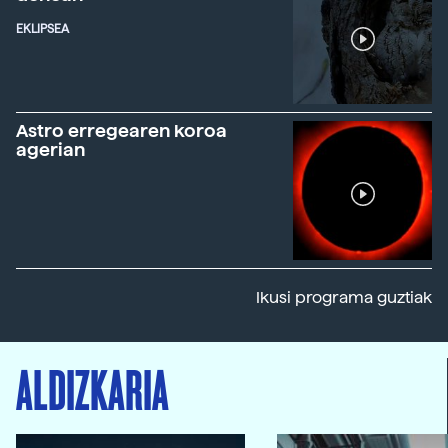
EKLIPSEA
Astro erregearen koroa
agerian
Ikusi programa guztiak
ALDIZKARIA