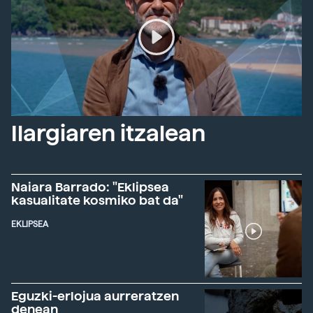
Ilargiaren itzalean
Naiara Barrado: "Eklipsea
kasualitate kosmiko bat da"
EKLIPSEA
Eguzki-erlojua aurreratzen
denean