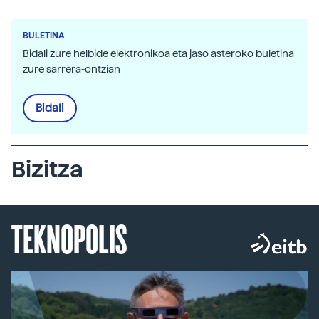
BULETINA
Bidali zure helbide elektronikoa eta jaso asteroko buletina
zure sarrera-ontzian
Bidali
Bizitza
TEKNOPOLIS