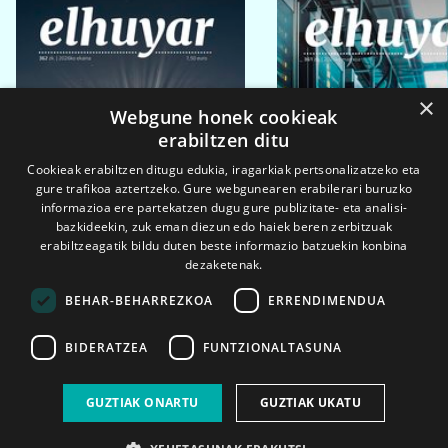
×
Webgune honek cookieak
erabiltzen ditu
Cookieak erabiltzen ditugu edukia, iragarkiak pertsonalizatzeko eta
gure trafikoa aztertzeko. Gure webgunearen erabilerari buruzko
informazioa ere partekatzen dugu gure publizitate- eta analisi-
bazkideekin, zuk eman diezun edo haiek beren zerbitzuak
erabiltzeagatik bildu duten beste informazio batzuekin konbina
dezaketenak.
BEHAR-BEHARREZKOA
ERRENDIMENDUA
BIDERATZEA
FUNTZIONALTASUNA
2026ko eka. 1a
2026ko mar. 1a
GUZTIAK ONARTU
GUZTIAK UKATU