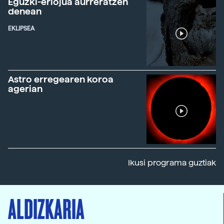
Eguzki-erlojua aurreratzen
denean
EKLIPSEA
Astro erregearen koroa
agerian
Ikusi programa guztiak
ALDIZKARIA