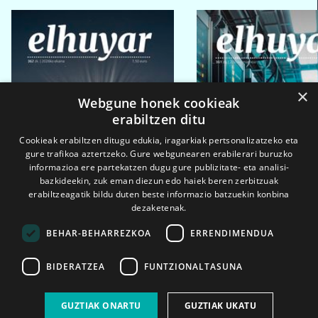
×
Webgune honek cookieak
erabiltzen ditu
Cookieak erabiltzen ditugu edukia, iragarkiak pertsonalizatzeko eta
gure trafikoa aztertzeko. Gure webgunearen erabilerari buruzko
informazioa ere partekatzen dugu gure publizitate- eta analisi-
bazkideekin, zuk eman diezun edo haiek beren zerbitzuak
erabiltzeagatik bildu duten beste informazio batzuekin konbina
dezaketenak.
BEHAR-BEHARREZKOA
ERRENDIMENDUA
BIDERATZEA
FUNTZIONALTASUNA
2026ko eka. 1a
2026ko mar. 1a
GUZTIAK ONARTU
GUZTIAK UKATU