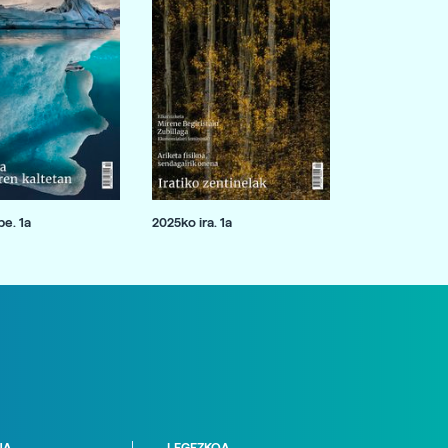
e. 1a
2025ko ira. 1a
NA
LEGEZKOA