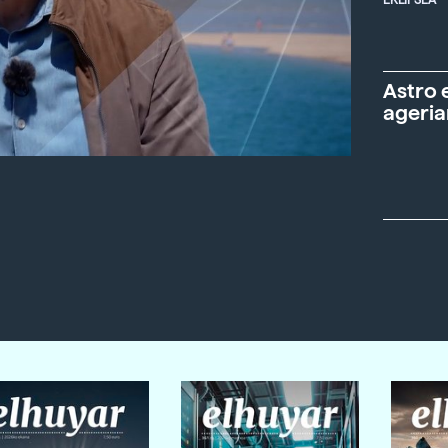
Astro 
ageria