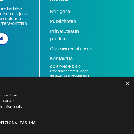
zure helbide
Nor gara
nikoa eta jaso
ko buletina
Publizitatea
arrera-ontzian
Pribatutasun
politika
li
Cookien erabilera
Kontaktua
CC BY-NC-ND 4.0
Lizentzia honetatik kanpo
geratzen dira webgunean
argitaratutako baliabide
×
grafikoak (argazki eta
ilustrazioak), baita Elhuyar ez
den bestelako erakunde eta
tzeko. Gure
norbanakoek idatzitakoak
a analisi-
ere. Kanpo-esteken bidez
te informazio
emandako edukiak esteka
horietan agertzen den
lizentziapean daude,
gehienetan copyright-a
NTZIONALTASUNA