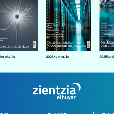
ko eka. 1a
2026ko mar. 1a
2025ko ab
ALAK
NOR GAREN
BULETI