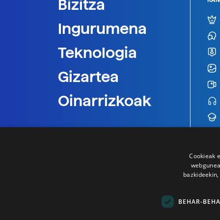
Bizitza
Ingurumena
Teknologia
Gizartea
Oinarrizkoak
Cookieak e
webgunear
bazkideekin,
BEHAR-BEH