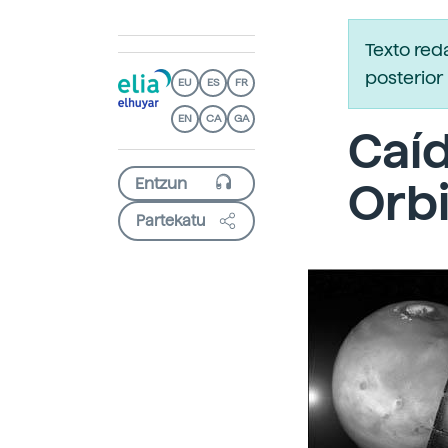
Texto red
posterior 
EU
ES
FR
EN
CA
GA
Caíd
Orbi
Partekatu