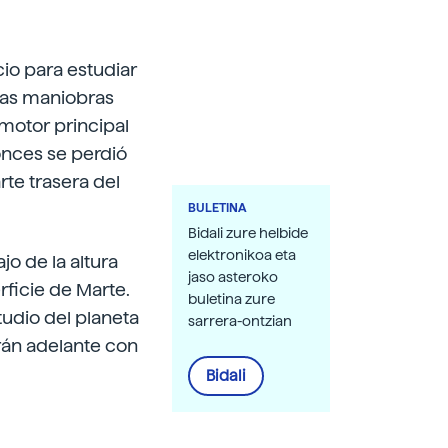
cio para estudiar
las maniobras
l motor principal
onces se perdió
rte trasera del
BULETINA
Bidali zure helbide
elektronikoa eta
o de la altura
jaso asteroko
rficie de Marte.
buletina zure
tudio del planeta
sarrera-ontzian
irán adelante con
Bidali