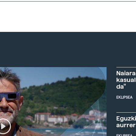
Naiara
kasual
da"
EKLIPSEA
Eguzki
aurre
EKLIPSEA