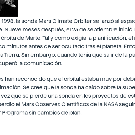
1998, la sonda Mars Climate Orbiter se lanzó al espa
te. Nueve meses después, el 23 de septiembre inició 
 órbita de Marte. Tal y como exigía la planificación, e
o minutos antes de ser ocultado tras el planeta. Ent
a Tierra. Sin embargo, cuando tenía que salir de la pa
ecuperó la comunicación.
s han reconocido que el orbital estaba muy por debaj
imación. Se cree que la sonda ha caído sobre la supe
 vez que se pierde una sonda en los proyectos de es
 perdió el Mars Observer. Científicos de la NASA segu
r Programa sin cambios de plan.