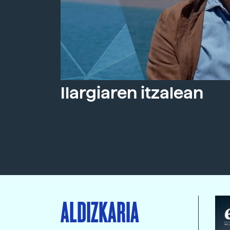
Ilargiaren itzalean
ALDIZKARIA