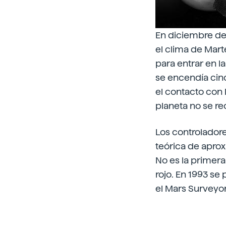
En diciembre de 
el clima de Mar
para entrar en la
se encendía cinc
el contacto con l
planeta no se r
Los controladore
teórica de aprox
No es la primera
rojo. En 1993 se
el Mars Surveyo