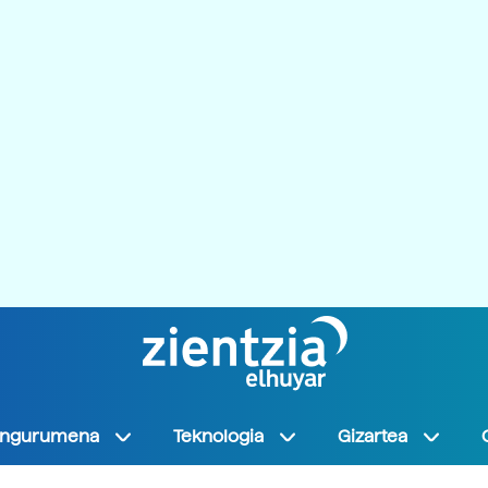
Ingurumena
Teknologia
Gizartea