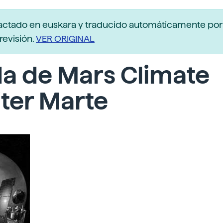
actado en euskara y traducido automáticamente po
revisión.
VER ORIGINAL
a de Mars Climate
ter Marte