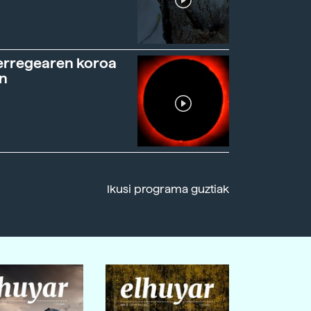
erregearen koroa
n
Ikusi programa guztiak