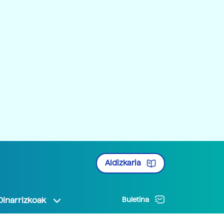
Aldizkaria
Oinarrizkoak
Buletina