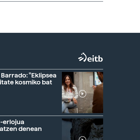
 Barrado: "Eklipsea
itate kosmiko bat
-erlojua
ratzen denean