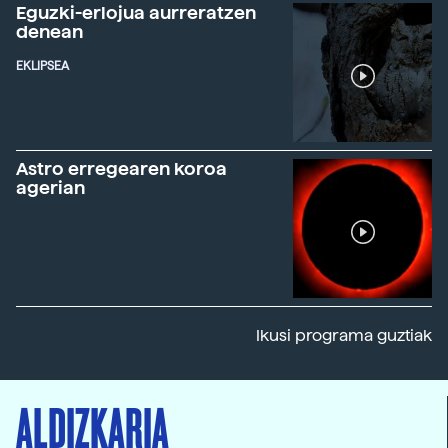
Eguzki-erlojua aurreratzen
denean
EKLIPSEA
Astro erregearen koroa
agerian
Ikusi programa guztiak
ALDIZKARIA