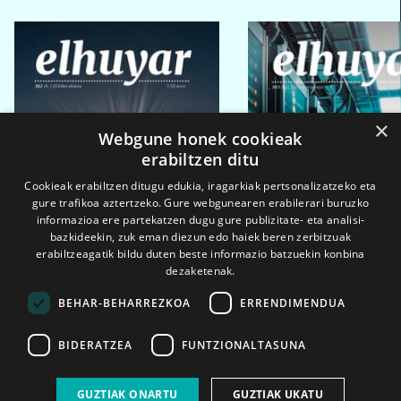
×
Webgune honek cookieak
erabiltzen ditu
Cookieak erabiltzen ditugu edukia, iragarkiak pertsonalizatzeko eta
gure trafikoa aztertzeko. Gure webgunearen erabilerari buruzko
informazioa ere partekatzen dugu gure publizitate- eta analisi-
bazkideekin, zuk eman diezun edo haiek beren zerbitzuak
erabiltzeagatik bildu duten beste informazio batzuekin konbina
dezaketenak.
BEHAR-BEHARREZKOA
ERRENDIMENDUA
BIDERATZEA
FUNTZIONALTASUNA
2026ko eka. 1a
2026ko mar. 1a
GUZTIAK ONARTU
GUZTIAK UKATU