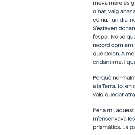
meva mare és gal
dinat, vaig anar 
cuina, i un dia, n
S'estaven donant 
l'espai. No sé qu
record com em vai
què deien. A mé
cridant-me, i que
Perquè normalmen
a la Terra. Jo, e
vaig quedar atra
Per a mi, aquest
m'ensenyava les 
prismàtics. La p