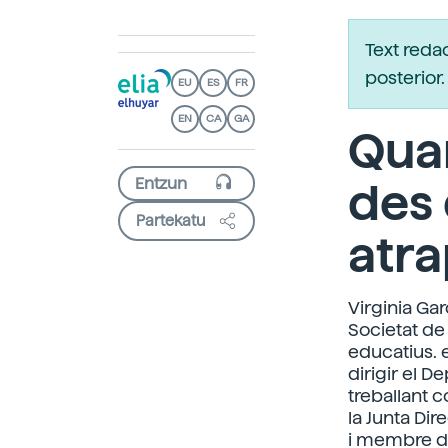
Text reda
posterio
EU
ES
FR
EN
CA
GA
Quan
des 
Partekatu
atra
Virginia Gar
Societat de
educatius. e
dirigir el 
treballant 
la Junta Di
i membre d