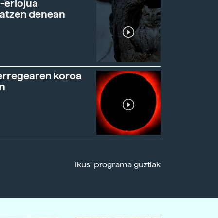
-erlojua
ratzen denean
erregearen koroa
n
Ikusi programa guztiak