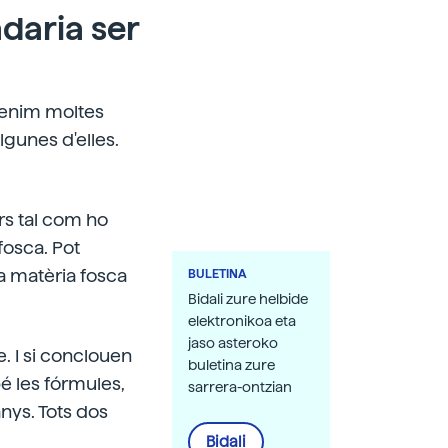
daria ser
 tenim moltes
gunes d'elles.
rs tal com ho
fosca. Pot
a matèria fosca
BULETINA
Bidali zure helbide
elektronikoa eta
jaso asteroko
. I si conclouen
buletina zure
é les fórmules,
sarrera-ontzian
nys. Tots dos
Bidali