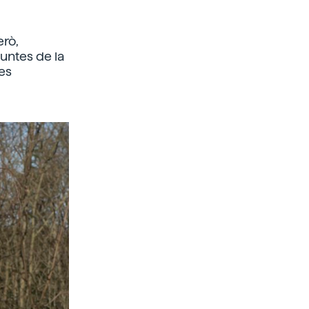
erò,
untes de la
les