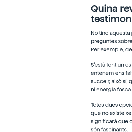
Quina re
testimon
No tinc aquesta 
preguntes sobre 
Per exemple, det
S'està fent un e
entenem ens falt
succeir, això sí
ni energia fosca.
Totes dues opcio
que no existeixe
significarà que 
són fascinants.