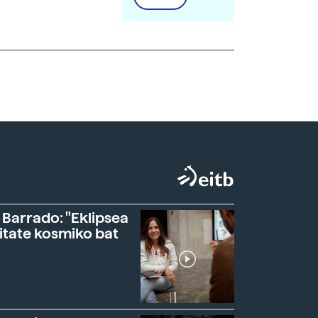
 Barrado: "Eklipsea
itate kosmiko bat