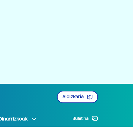
Aldizkaria
Oinarrizkoak
Buletina