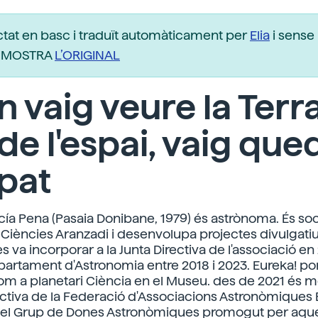
ctat en basc i traduït automàticament per
Elia
i sense 
r. MOSTRA
L’ORIGINAL
 vaig veure la Terr
de l'espai, vaig que
pat
cía Pena (Pasaia Donibane, 1979) és astrònoma. És soc
 Ciències Aranzadi i desenvolupa projectes divulgatiu
s va incorporar a la Junta Directiva de l'associació en 
Departament d'Astronomia entre 2018 i 2023. Eureka! po
com a planetari Ciència en el Museu. des de 2021 és
rectiva de la Federació d'Associacions Astronòmiques
el Grup de Dones Astronòmiques promogut per aqu