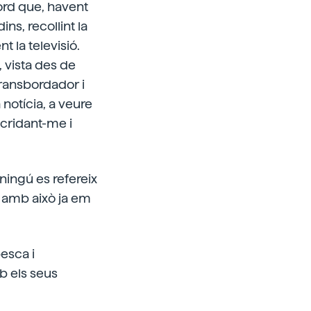
cord que, havent
ns, recollint la
nt la televisió.
, vista des de
transbordador i
 notícia, a veure
cridant-me i
ningú es refereix
 i amb això ja em
esca i
b els seus