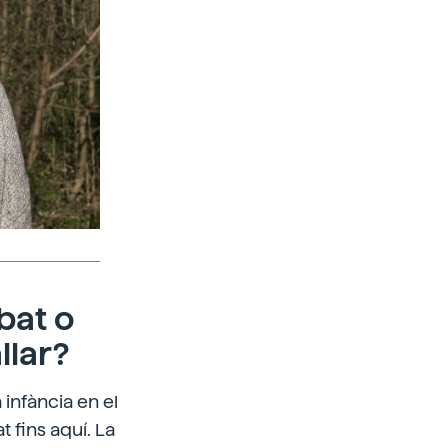
bat o
llar?
infància en el
 fins aquí. La