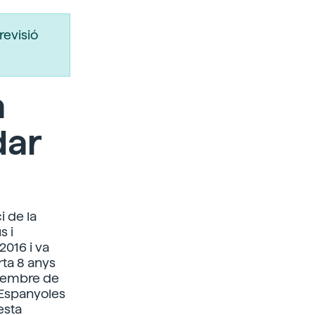
revisió
a
dar
i de la
s i
2016 i va
rta 8 anys
 membre de
 Espanyoles
esta