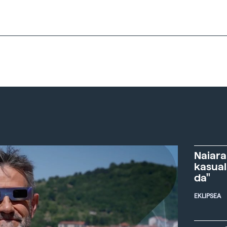
Naiara
kasual
da"
EKLIPSEA