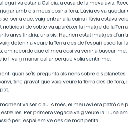
lega i va estar a Galícia, a casa de la meva àvia. Re
a jugar amb els meus cosins fora. L'àvia es va quedar di
o sé per a què, vaig entrar a la cuina i l'àvia estava veie
notícies i de sobte va aparèixer la imatge de la Terra
ants anys tindria; uns sis. Haurien estat imatges d'un 
g detenir a veure la Terra des de l'espai i escoltar la
s, em recordo que el meu cosí va venir a buscar-me, 
 jo li vaig manar callar perquè volia sentir-me.
t, quan se'ls pregunta als nens sobre els planetes, 
n canvi, tinc gravat que vaig veure la Terra des de fora,
pat.
 moment va ser clau. A més, el meu avi era patró de p
estrelles. Per primera vegada vaig veure la Lluna am
assió per l'espai em ve des de molt petita.