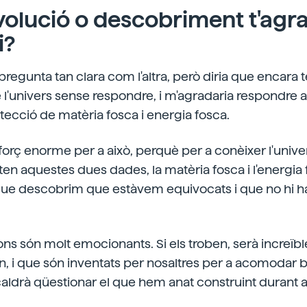
volució o descobriment t'agra
i?
pregunta tan clara com l'altra, però diria que encara
l'univers sense respondre, i m'agradaria respondre al
ecció de matèria fosca i energia fosca.
sforç enorme per a això, perquè per a conèixer l'unive
en aquestes dues dades, la matèria fosca i l'energia 
, que descobrim que estàvem equivocats i que no hi h
ns són molt emocionants. Si els troben, serà increïble
n, i que són inventats per nosaltres per a acomodar b
caldrà qüestionar el que hem anat construint durant a