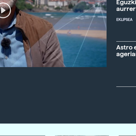
Eguzki
aurre
EKLIPSEA
Astro 
ageria