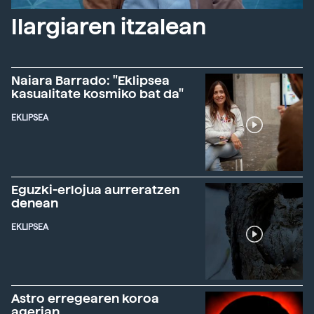
Ilargiaren itzalean
Naiara Barrado: "Eklipsea
kasualitate kosmiko bat da"
EKLIPSEA
Eguzki-erlojua aurreratzen
denean
EKLIPSEA
Astro erregearen koroa
agerian