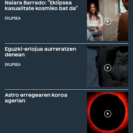
Naiara Barrado: "Eklipsea
kasualitate kosmiko bat da"
EKLIPSEA
Eguzki-erlojua aurreratzen
denean
EKLIPSEA
Astro erregearen koroa
agerian