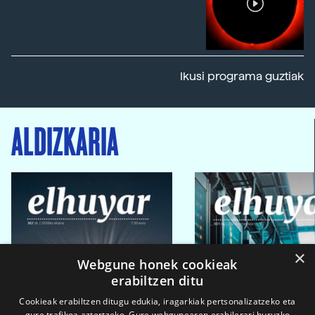
Ikusi programa guztiak
ALDIZKARIA
×
Webgune honek cookieak
erabiltzen ditu
Cookieak erabiltzen ditugu edukia, iragarkiak pertsonalizatzeko eta
gure trafikoa aztertzeko. Gure webgunearen erabilerari buruzko