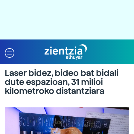
Laser bidez, bideo bat bidali
dute espazioan, 31 milioi
kilometroko distantziara