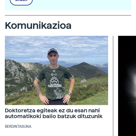
Komunikazioa
Doktoretza egiteak ez du esan nahi
automatikoki balio batzuk dituzunik
BERDINTASUNA