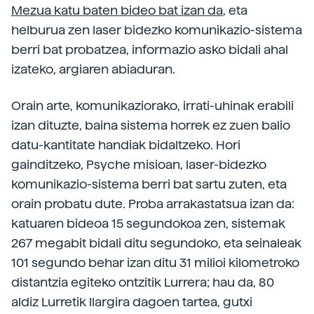
Mezua katu baten bideo bat izan da
, eta
helburua zen laser bidezko komunikazio-sistema
berri bat probatzea, informazio asko bidali ahal
izateko, argiaren abiaduran.
Orain arte, komunikaziorako, irrati-uhinak erabili
izan dituzte, baina sistema horrek ez zuen balio
datu-kantitate handiak bidaltzeko. Hori
gainditzeko, Psyche misioan, laser-bidezko
komunikazio-sistema berri bat sartu zuten, eta
orain probatu dute. Proba arrakastatsua izan da:
katuaren bideoa 15 segundokoa zen, sistemak
267 megabit bidali ditu segundoko, eta seinaleak
101 segundo behar izan ditu 31 milioi kilometroko
distantzia egiteko ontzitik Lurrera; hau da, 80
aldiz Lurretik Ilargira dagoen tartea, gutxi