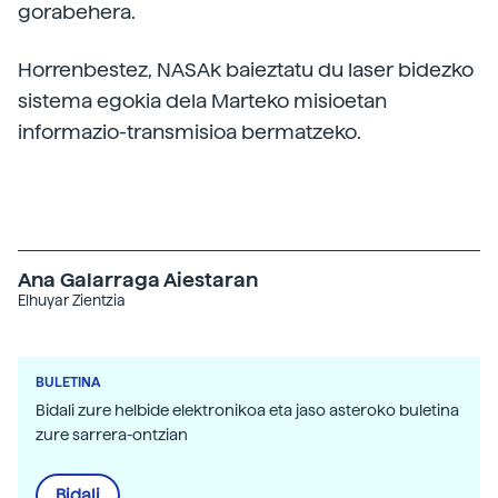
gorabehera.
Horrenbestez, NASAk baieztatu du laser bidezko
sistema egokia dela Marteko misioetan
informazio-transmisioa bermatzeko.
Ana Galarraga Aiestaran
Elhuyar Zientzia
BULETINA
Bidali zure helbide elektronikoa eta jaso asteroko buletina
zure sarrera-ontzian
Bidali