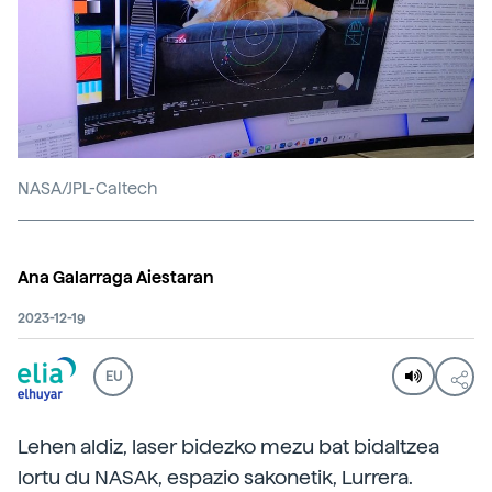
NASA/JPL-Caltech
Ana Galarraga Aiestaran
2023-12-19
EU
Lehen aldiz, laser bidezko mezu bat bidaltzea
lortu du NASAk, espazio sakonetik, Lurrera.