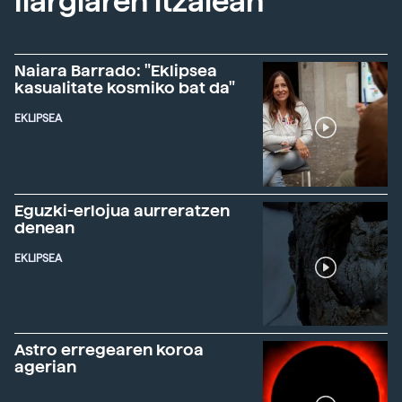
Ilargiaren itzalean
Naiara Barrado: "Eklipsea
kasualitate kosmiko bat da"
EKLIPSEA
Eguzki-erlojua aurreratzen
denean
EKLIPSEA
Astro erregearen koroa
agerian