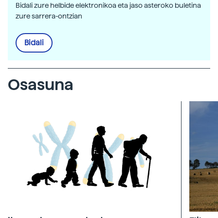
Bidali zure helbide elektronikoa eta jaso asteroko buletina
zure sarrera-ontzian
Bidali
Osasuna