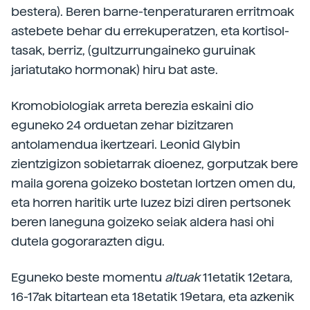
bestera). Beren barne-tenperaturaren erritmoak
astebete behar du errekuperatzen, eta kortisol-
tasak, berriz, (gultzurrungaineko guruinak
jariatutako hormonak) hiru bat aste.
Kromobiologiak arreta berezia eskaini dio
eguneko 24 orduetan zehar bizitzaren
antolamendua ikertzeari. Leonid Glybin
zientzigizon sobietarrak dioenez, gorputzak bere
maila gorena goizeko bostetan lortzen omen du,
eta horren haritik urte luzez bizi diren pertsonek
beren laneguna goizeko seiak aldera hasi ohi
dutela gogorarazten digu.
Eguneko beste momentu
altuak
11etatik 12etara,
16-17ak bitartean eta 18etatik 19etara, eta azkenik