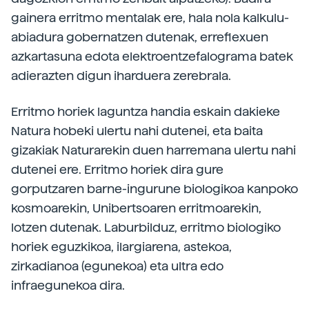
gainera erritmo mentalak ere, hala nola kalkulu-
abiadura gobernatzen dutenak, erreflexuen
azkartasuna edota elektroentzefalograma batek
adierazten digun iharduera zerebrala.
Erritmo horiek laguntza handia eskain dakieke
Natura hobeki ulertu nahi dutenei, eta baita
gizakiak Naturarekin duen harremana ulertu nahi
dutenei ere. Erritmo horiek dira gure
gorputzaren barne-ingurune biologikoa kanpoko
kosmoarekin, Unibertsoaren erritmoarekin,
lotzen dutenak. Laburbilduz, erritmo biologiko
horiek eguzkikoa, ilargiarena, astekoa,
zirkadianoa (egunekoa) eta ultra edo
infraegunekoa dira.