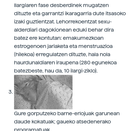
Ilargiaren fase desberdinek mugatzen
dituzte eta garrantzi ikaragarria dute itsasoko
izaki guztientzat. Lehorrekoentzat sexu-
alderdiari dagokionean eduki behar dira
batez ere kontutan: emakumezkoan
estrogenoen jariaketa eta menstruazioa
(hilekoa) erregulatzen dituzte, hala nola
haurdunaldiaren iraupena (280 egunekoa
batezbeste, hau da, 10 ilargi-ziklo).
Gure gorputzeko barne-erlojuak garunean
daude kokatuak; gaueko atsedenerako
programatuak.