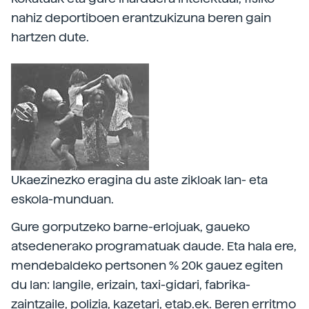
nahiz deportiboen erantzukizuna beren gain
hartzen dute.
Ukaezinezko eragina du aste zikloak lan- eta
eskola-munduan.
Gure gorputzeko barne-erlojuak, gaueko
atsedenerako programatuak daude. Eta hala ere,
mendebaldeko pertsonen % 20k gauez egiten
du lan: langile, erizain, taxi-gidari, fabrika-
zaintzaile, polizia, kazetari, etab.ek. Beren erritmo