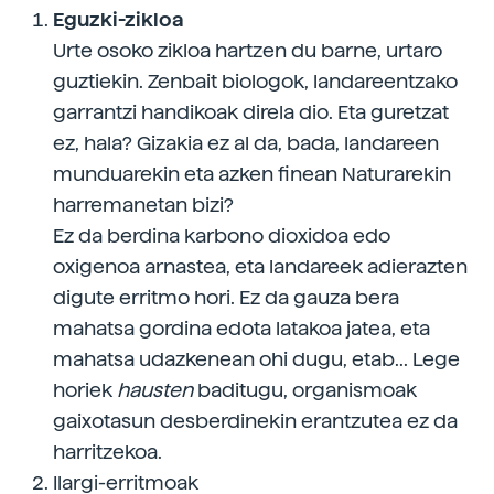
Eguzki-zikloa
Urte osoko zikloa hartzen du barne, urtaro
guztiekin. Zenbait biologok, landareentzako
garrantzi handikoak direla dio. Eta guretzat
ez, hala? Gizakia ez al da, bada, landareen
munduarekin eta azken finean Naturarekin
harremanetan bizi?
Ez da berdina karbono dioxidoa edo
oxigenoa arnastea, eta landareek adierazten
digute erritmo hori. Ez da gauza bera
mahatsa gordina edota latakoa jatea, eta
mahatsa udazkenean ohi dugu, etab... Lege
horiek
hausten
baditugu, organismoak
gaixotasun desberdinekin erantzutea ez da
harritzekoa.
Ilargi-erritmoak