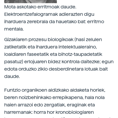
Mota askotako erritmoak daude.
Elektroentzefalogramak adierazten digu
iharduera zerebrala da hauetako bat: erritmo
mentala.
Gizakiaren prozesu biologikoak (hasi zelulen
zatiketatik eta iharduera intelektualeraino,
loaldiaren faseetatik eta bihotz-taupadetatik
pasatuz) erlojuaren bidez kontrola daitezke; egun
edota orduzko ziklo desberdinetara lotuak bait
daude.
Funtzio organikoen aldizkako aldaketa horiek,
beren noizbehinkako errepikapena, hala nola
haien arrazoi edo zergatiak, eraginak eta
harremanak: horra hor kronobiologiaren