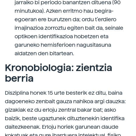
jarraiko bi periodo banantzen dituena (90
minutukoa). Azken erritmo hau begira-
egoeran ere burutzen da; ordu t’erdiero
imajinazioa zorroztu egiten bait da, seinale
optikoen identifikazioa hobetzen eta
garuneko hemisferioen nagusitasuna
aldatzen den bitartean.
Kronobiologia: zientzia
berria
Disziplina honek 15 urte besterik ez ditu, baina
dagoeneko zenbait gauza nahikoa argi dauzka:
gizakiak ez du erloju zentral bakar bat; asko
baizik, beste ugaztunek dituztenekin identifika
daitezkeenak. Erloju horiek garunean daude
kokatuak eta gure iharduera intelektual, fisiko