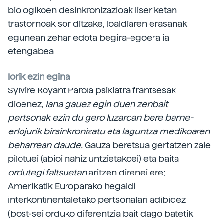
biologikoen desinkronizazioak liseriketan
trastornoak sor ditzake, loaldiaren erasanak
egunean zehar edota begira-egoera ia
etengabea
lorik ezin egina
Sylvire Royant Parola psikiatra frantsesak
dioenez,
lana gauez egin duen zenbait
pertsonak ezin du gero luzaroan bere barne-
erlojurik birsinkronizatu eta laguntza medikoaren
beharrean daude.
Gauza beretsua gertatzen zaie
pilotuei (abioi nahiz untzietakoei) eta baita
ordutegi faltsuetan
aritzen direnei ere;
Amerikatik Europarako hegaldi
interkontinentaletako pertsonalari adibidez
(bost-sei orduko diferentzia bait dago batetik