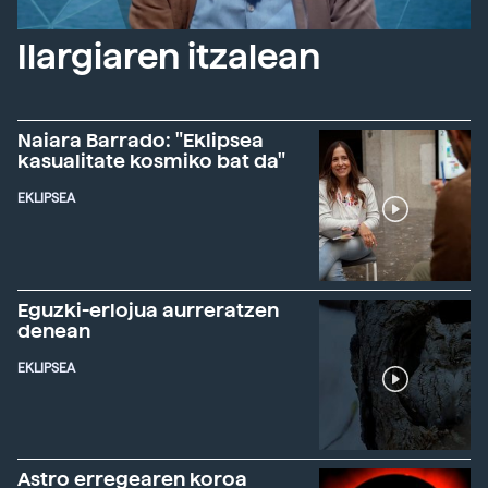
Ilargiaren itzalean
Naiara Barrado: "Eklipsea
kasualitate kosmiko bat da"
EKLIPSEA
Eguzki-erlojua aurreratzen
denean
EKLIPSEA
Astro erregearen koroa