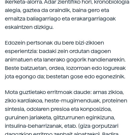
ikerketa-alorra. Adar zientifiko hori, kronobiologia
alegia, gaztea da oraindik, baina gero eta
emaitza baliagarriago eta erakargarriagoak
eskaintzen dizkigu.
Edozein pertsonak du bere bizi-zikloen
esperientzia: badaki zein ordutan dagoen
animatuen eta lanerako gogorik handienarekin.
Beste batzuetan, ordea, lozorroan edo logureak
jota egongo da; bestetan gose edo egonezinik.
Mota guztietako erritmoak daude: arnas zikloa,
ziklo kardiakoa, heste-mugimenduak, proteinen
sintesia, odolaren presioa eta konposizioa,
guruinen jariaketa, giltzurrunen eginkizuna,
intsulina-beharrizanak, etab. (giza gorputzari
dagozkion erritmo zenbait aipatzeko). Badira