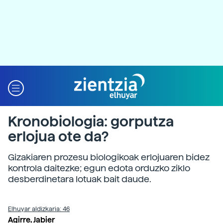
Kronobiologia: gorputza
erlojua ote da?
Gizakiaren prozesu biologikoak erlojuaren bidez
kontrola daitezke; egun edota orduzko ziklo
desberdinetara lotuak bait daude.
Elhuyar aldizkaria: 46
Agirre, Jabier