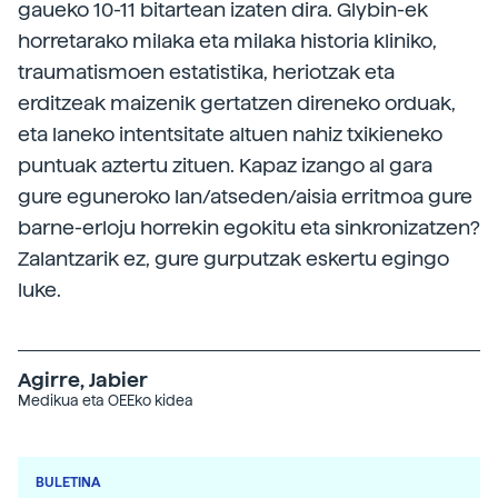
gaueko 10-11 bitartean izaten dira. Glybin-ek
horretarako milaka eta milaka historia kliniko,
traumatismoen estatistika, heriotzak eta
erditzeak maizenik gertatzen direneko orduak,
eta laneko intentsitate altuen nahiz txikieneko
puntuak aztertu zituen. Kapaz izango al gara
gure eguneroko lan/atseden/aisia erritmoa gure
barne-erloju horrekin egokitu eta sinkronizatzen?
Zalantzarik ez, gure gurputzak eskertu egingo
luke.
Agirre, Jabier
Medikua eta OEEko kidea
BULETINA