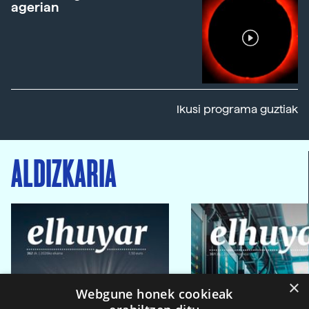
agerian
Ikusi programa guztiak
ALDIZKARIA
×
Webgune honek cookieak