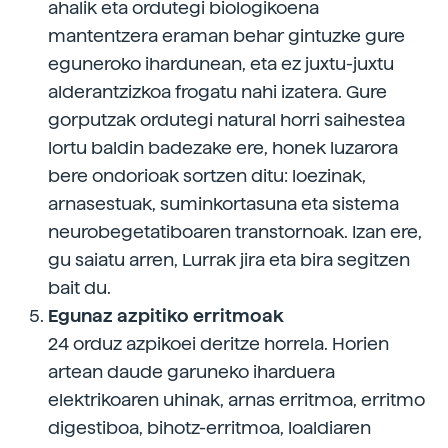
ahalik eta ordutegi biologikoena
mantentzera eraman behar gintuzke gure
eguneroko ihardunean, eta ez juxtu-juxtu
alderantzizkoa frogatu nahi izatera. Gure
gorputzak ordutegi natural horri saihestea
lortu baldin badezake ere, honek luzarora
bere ondorioak sortzen ditu: loezinak,
arnasestuak, suminkortasuna eta sistema
neurobegetatiboaren transtornoak. Izan ere,
gu saiatu arren, Lurrak jira eta bira segitzen
bait du.
Egunaz azpitiko erritmoak
24 orduz azpikoei deritze horrela. Horien
artean daude garuneko iharduera
elektrikoaren uhinak, arnas erritmoa, erritmo
digestiboa, bihotz-erritmoa, loaldiaren