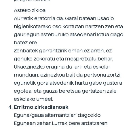
Asteko zikloa
Aurretik eratorria da. Garai batean usadio
higienikotarako oso kontutan hartzen zen eta
gaur egun asteburuko atsedenari lotua dago
batez ere.
Zenbaitek garrantzirik eman ez arren, ez
genuke zokoratu eta mespretxatu behar.
Ukaezinezko eragina du lan- eta eskola-
munduan; ezinezkoa bait da pertsona zortzi
egunetik gora atsedenik hartu gabe gustora
egotea, eta gauza beretsua gertatzen zaie
eskolako umeei.
Erritmo zirkadianoak
Eguna/gaua alternantziari dagozkio.
Egunean zehar Lurrak bere ardatzaren