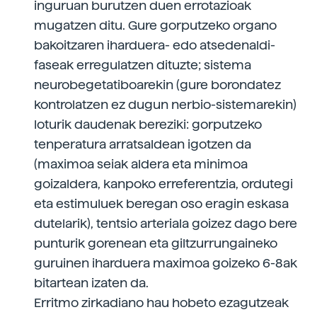
inguruan burutzen duen errotazioak
mugatzen ditu. Gure gorputzeko organo
bakoitzaren iharduera- edo atsedenaldi-
faseak erregulatzen dituzte; sistema
neurobegetatiboarekin (gure borondatez
kontrolatzen ez dugun nerbio-sistemarekin)
loturik daudenak bereziki: gorputzeko
tenperatura arratsaldean igotzen da
(maximoa seiak aldera eta minimoa
goizaldera, kanpoko erreferentzia, ordutegi
eta estimuluek beregan oso eragin eskasa
dutelarik), tentsio arteriala goizez dago bere
punturik gorenean eta giltzurrungaineko
guruinen iharduera maximoa goizeko 6-8ak
bitartean izaten da.
Erritmo zirkadiano hau hobeto ezagutzeak