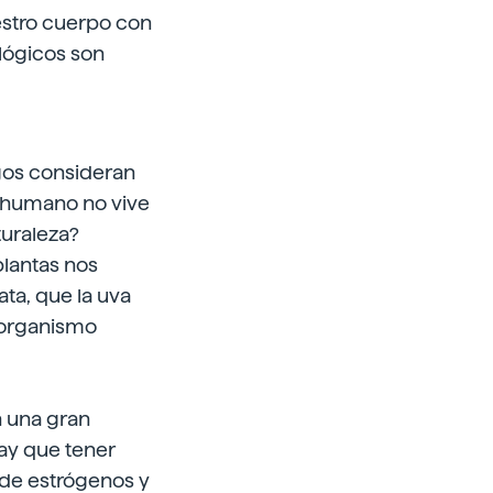
estro cuerpo con
ológicos son
ogos consideran
r humano no vive
turaleza?
plantas nos
ata, que la uva
 organismo
n una gran
hay que tener
 de estrógenos y