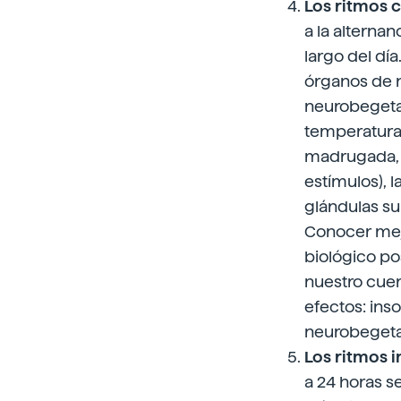
Los ritmos 
a la alternan
largo del dí
órganos de n
neurobegetat
temperatura 
madrugada, c
estímulos), l
glándulas s
Conocer mejo
biológico po
nuestro cuer
efectos: inso
neurobegetati
Los ritmos i
a 24 horas s