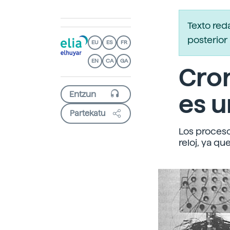
Texto red
posterior 
EU
ES
FR
EN
CA
GA
Cron
es u
Partekatu
Los proceso
reloj, ya qu