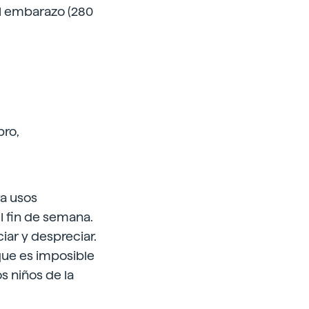
el embarazo (280
bro,
a usos
l fin de semana.
ar y despreciar.
 que es imposible
s niños de la