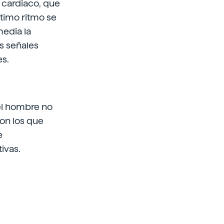
mo cardiaco, que
ltimo ritmo se
media la
as señales
es.
 el hombre no
con los que
e
ivas.