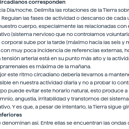
circadianos corresponden
cia Día/noche. Delimita las rotaciones de la Tierra sobr
a. Regulan las fases de actividad o descanso de cada 
uestro cuerpo, especialmente las relacionadas con 
ivo (sistema nervioso que no controlamos voluntaria
corporal sube por la tarde (máximo hacia las seis y 
on muy poca incidencia de referencias externas, ho
a tensión arterial está en su punto más alto y la activi
uprarrenales es máxima de la mañana.
r este ritmo circadiano debería llevarnos a mantene
sible en nuestra actividad diaria y no a probar lo con
po puede evitar este horario natural, esto produce a 
mnio, angustia, irritabilidad y transtornos del sistema
vo. Y es que, a pesar de intentarlo, la Tierra sigue gi
nferiores
e denominan así. Entre ellas se encuentran las ondas 