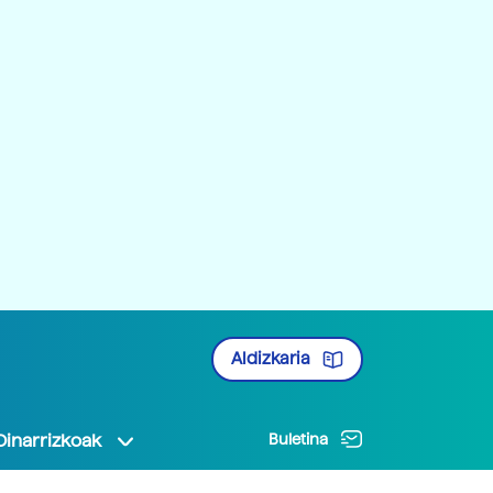
Aldizkaria
Oinarrizkoak
Buletina