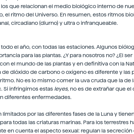
 los que relacionan el medio biológico interno de nu
, el ritmo del Universo. En resumen, estos ritmos bi
anal, circadiano (diurno) y ultra o infranqueable.
 todo el año, con todas las estaciones. Algunos biól
rtancia para las plantas. ¿Y para nosotros no? ¿El se
con el mundo de las plantas y en definitiva con la Na
n de dióxido de carbono o oxígeno es diferente y las 
 ritmo. No es lo mismo comer la uva cruda que la de l
. Si infringimos estas
leyes,
no es de extrañar que el
n diferentes enfermedades.
 limitados por las diferentes fases de la Luna y tiene
para todas las criaturas marinas. Para los terrestres 
e en cuenta el aspecto sexual: regulan la secreción