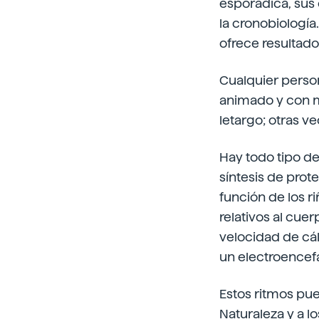
esporádica, sus 
la cronobiología.
ofrece resultado
Cualquier person
animado y con m
letargo; otras v
Hay todo tipo de 
síntesis de prot
función de los r
relativos al cu
velocidad de cálc
un electroencef
Estos ritmos pu
Naturaleza y a l