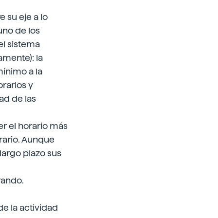
e su eje a lo
uno de los
el sistema
mente): la
mínimo a la
rarios y
dad de las
r el horario más
trario. Aunque
largo plazo sus
rando.
de la actividad