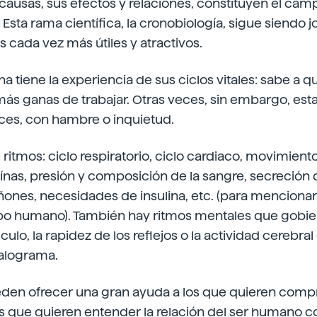
causas, sus efectos y relaciones, constituyen el cam
 Esta rama científica, la cronobiología, sigue siendo 
s cada vez más útiles y atractivos.
a tiene la experiencia de sus ciclos vitales: sabe a q
ás ganas de trabajar. Otras veces, sin embargo, est
eces, con hambre o inquietud.
ritmos: ciclo respiratorio, ciclo cardiaco, movimiento
eínas, presión y composición de la sangre, secreción 
iñones, necesidades de insulina, etc. (para menciona
erpo humano). También hay ritmos mentales que gobie
ulo, la rapidez de los reflejos o la actividad cerebra
alograma.
eden ofrecer una gran ayuda a los que quieren comp
os que quieren entender la relación del ser humano co