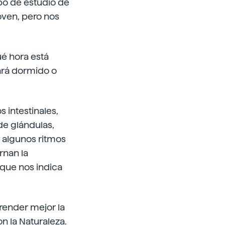
po de estudio de
joven, pero nos
ué hora está
ará dormido o
s intestinales,
de glándulas,
r algunos ritmos
rnan la
l que nos indica
render mejor la
n la Naturaleza.