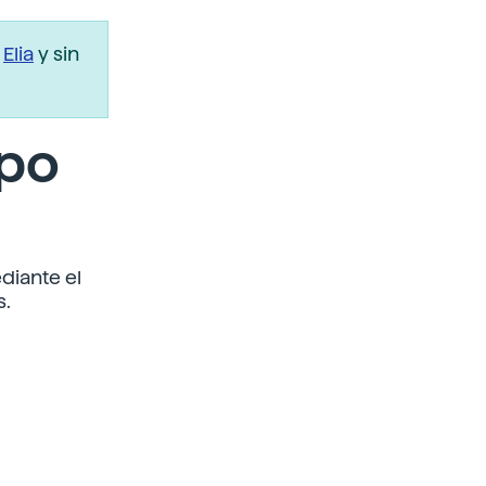
r
Elia
y sin
rpo
diante el
s.