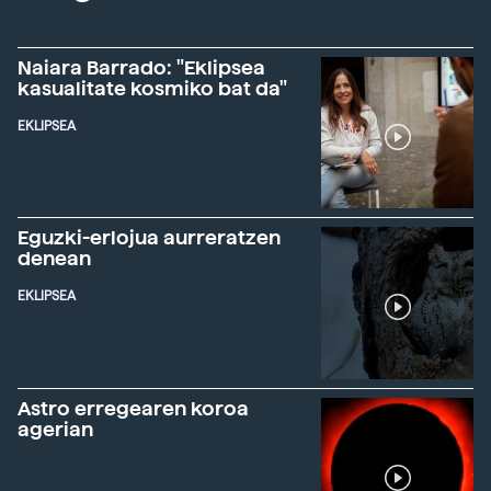
Naiara Barrado: "Eklipsea
kasualitate kosmiko bat da"
EKLIPSEA
Eguzki-erlojua aurreratzen
denean
EKLIPSEA
Astro erregearen koroa
agerian