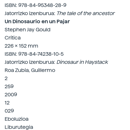
ISBN: 978-84-95348-28-9
Jatorrizko izenburua:
The tale of the ancestor
Un Dinosaurio en un Pajar
Stephen Jay Gould
Crítica
226 x 152 mm
ISBN: 978-84-74238-10-5
Jatorrizko izenburua:
Dinosaur in Haystack
Roa Zubia, Guillermo
2
259
2009
12
029
Eboluzioa
Liburutegia