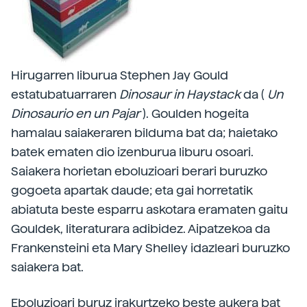
Hirugarren liburua Stephen Jay Gould
estatubatuarraren
Dinosaur in Haystack
da (
Un
Dinosaurio en un Pajar
). Goulden hogeita
hamalau saiakeraren bilduma bat da; haietako
batek ematen dio izenburua liburu osoari.
Saiakera horietan eboluzioari berari buruzko
gogoeta apartak daude; eta gai horretatik
abiatuta beste esparru askotara eramaten gaitu
Gouldek, literaturara adibidez. Aipatzekoa da
Frankensteini eta Mary Shelley idazleari buruzko
saiakera bat.
Eboluzioari buruz irakurtzeko beste aukera bat