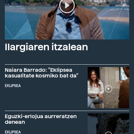
Ilargiaren itzalean
Naiara Barrado: "Eklipsea
kasualitate kosmiko bat da"
EKLIPSEA
Eguzki-erlojua aurreratzen
denean
EKLIPSEA