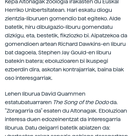
Kepa Altonagak zoologia irakasten du Euskal
Herriko Unibertsitatean. Hari eskatu diogu
zientzia-liburuen gomendio bat egiteko. Alde
batetik, hiru dibulgazio-liburu gomendatu
dizkigu, eta, bestetik, fikziozko bi. Aipatzekoa da
gomendioen artean Richard Dawkins-en liburu
bat dagoela, Stephen Jay Gould-en liburu
batekin batera; eboluzioaren bi ikuspegi
ezberdin dira, askotan kontrajarriak, baina biak
oso interesgarriak.
Lehen liburua David Quammen
estatubatuarraren
The Song of the Dodo
da.
"Zoragarria da" esaten du Altonagak. Eboluzioan
interesa duen edozeinentzat da interesgarria
liburua. Datu deigarri batetik abiatzen da: