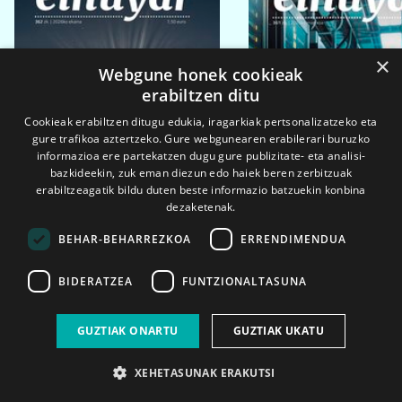
×
Webgune honek cookieak
erabiltzen ditu
Cookieak erabiltzen ditugu edukia, iragarkiak pertsonalizatzeko eta
gure trafikoa aztertzeko. Gure webgunearen erabilerari buruzko
informazioa ere partekatzen dugu gure publizitate- eta analisi-
bazkideekin, zuk eman diezun edo haiek beren zerbitzuak
erabiltzeagatik bildu duten beste informazio batzuekin konbina
dezaketenak.
BEHAR-BEHARREZKOA
ERRENDIMENDUA
BIDERATZEA
FUNTZIONALTASUNA
2026ko eka. 1a
2026ko mar. 1a
GUZTIAK ONARTU
GUZTIAK UKATU
XEHETASUNAK ERAKUTSI