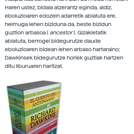
Haren ustez, bidaia atzerantz eginda, aldiz,
eboluzioaren edozein adarretik abiatuta ere,
helmuga lehen biziduna da, beste bizidun
guztion arbasoa (
ancestor
). Gizakietatik
abiatuta, berrogei bidegurutze daude
eboluzioaren bidean lehen arbaso hartaraino;
Dawkinsek bidegurutze horiek guztiak hartzen
ditu liburuaren haritzat.