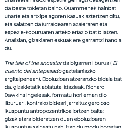
uharteetan askoz espezie gehiago desagertzen
da beste tokietan baino. Quammenek hainbat
uharte eta artxipelagoren kasuak aztertzen ditu,
eta saiatzen da lurraldearen azaleraren eta
espezie-kopuruaren arteko erlazio bat bilatzen.
Analisian, gizakiaren eskuak ere garrantzi handia
du.
The tale of the ancestor
da bigarren liburua (
El
cuento del antepasado
gaztelaniazko
argitalpenean). Eboluzioan atzeranzko bidaia bat
da, gizakietatik abiatuta. Idazleak, Richard
Dawkins ingelesak, formatu hori eman dio
liburuari, kontrako bideari jarraituz gero oso
ikuspuntu antropozentrikoa lortzen baita;
gizakietara bideratzen duen eboluzioaren
ikuspuntua saihestu nahi izan du modu horretan.