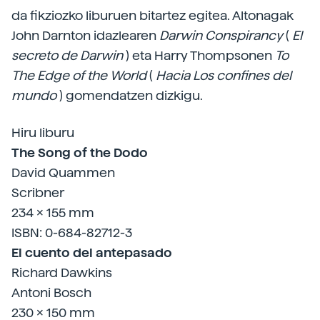
da fikziozko liburuen bitartez egitea. Altonagak
John Darnton idazlearen
Darwin Conspirancy
(
El
secreto de Darwin
) eta Harry Thompsonen
To
The Edge of the World
(
Hacia Los confines del
mundo
) gomendatzen dizkigu.
Hiru liburu
The Song of the Dodo
David Quammen
Scribner
234 x 155 mm
ISBN: 0-684-82712-3
El cuento del antepasado
Richard Dawkins
Antoni Bosch
230 x 150 mm