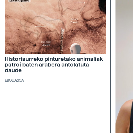
Historiaurreko pinturetako animaliak
patroi baten arabera antolatuta
daude
EBOLUZIOA