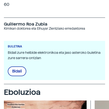
60
Guillermo Roa Zubia
Kimikan doktorea eta Elhuyar Zientziako erredaktorea
BULETINA
Bidali zure helbide elektronikoa eta jaso asteroko buletina
zure sarrera-ontzian
Bidali
Eboluzioa