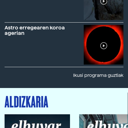
Astro erregearen koroa
agerian
Ikusi programa guztiak
ALDIZKARIA