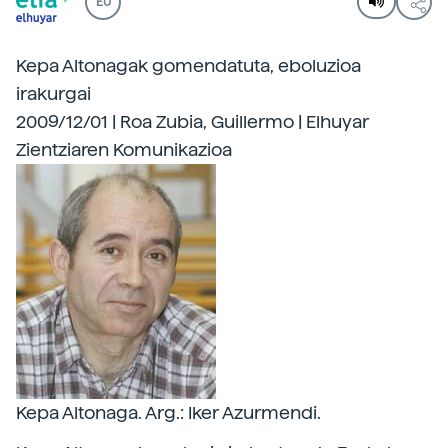
EU
Kepa Altonagak gomendatuta, eboluzioa
irakurgai
2009/12/01 | Roa Zubia, Guillermo | Elhuyar
Zientziaren Komunikazioa
Kepa Altonaga. Arg.: Iker Azurmendi.