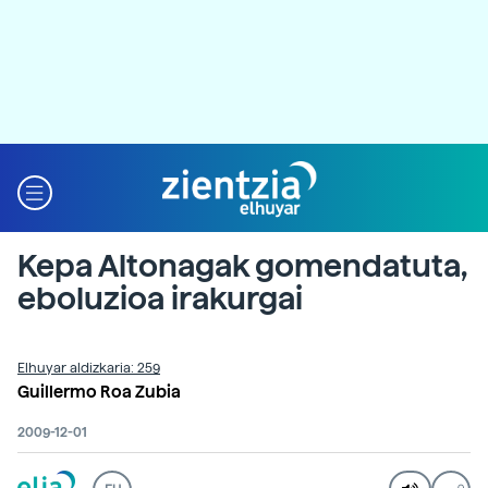
Kepa Altonagak gomendatuta,
eboluzioa irakurgai
Elhuyar aldizkaria: 259
Guillermo Roa Zubia
2009-12-01