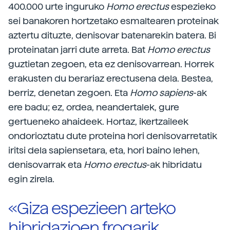
400.000 urte inguruko
Homo erectus
espezieko
sei banakoren hortzetako esmaltearen proteinak
aztertu dituzte, denisovar batenarekin batera. Bi
proteinatan jarri dute arreta. Bat
Homo erectus
guztietan zegoen, eta ez denisovarrean. Horrek
erakusten du berariaz erectusena dela. Bestea,
berriz, denetan zegoen. Eta
Homo sapiens
-ak
ere badu; ez, ordea, neandertalek, gure
gertueneko ahaideek. Hortaz, ikertzaileek
ondorioztatu dute proteina hori denisovarretatik
iritsi dela sapiensetara, eta, hori baino lehen,
denisovarrak eta
Homo erectus
-ak hibridatu
egin zirela.
«Giza espezieen arteko
hibridazioen frogarik