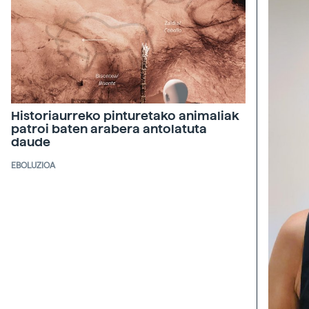
Historiaurreko pinturetako animaliak
patroi baten arabera antolatuta
daude
EBOLUZIOA