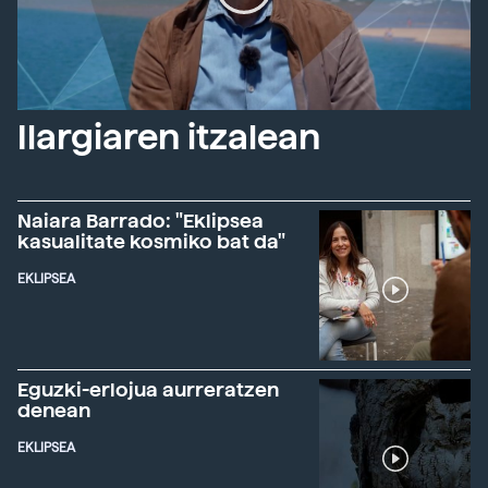
Ilargiaren itzalean
Naiara Barrado: "Eklipsea
kasualitate kosmiko bat da"
EKLIPSEA
Eguzki-erlojua aurreratzen
denean
EKLIPSEA