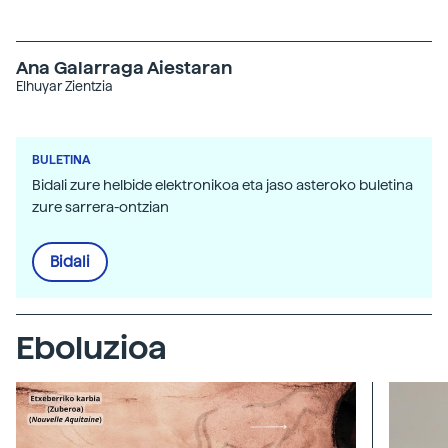
Ana Galarraga Aiestaran
Elhuyar Zientzia
BULETINA
Bidali zure helbide elektronikoa eta jaso asteroko buletina
zure sarrera-ontzian
Bidali
Eboluzioa