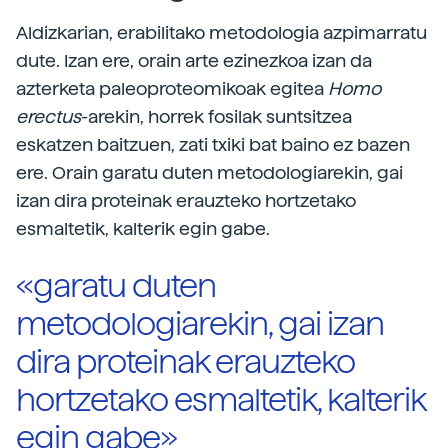
Aldizkarian, erabilitako metodologia azpimarratu
dute. Izan ere, orain arte ezinezkoa izan da
azterketa paleoproteomikoak egitea
Homo
erectus
-arekin, horrek fosilak suntsitzea
eskatzen baitzuen, zati txiki bat baino ez bazen
ere. Orain garatu duten metodologiarekin, gai
izan dira proteinak erauzteko hortzetako
esmaltetik, kalterik egin gabe.
«garatu duten
metodologiarekin, gai izan
dira proteinak erauzteko
hortzetako esmaltetik, kalterik
egin gabe»