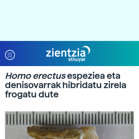
Homo erectus
espeziea eta
denisovarrak hibridatu zirela
frogatu dute