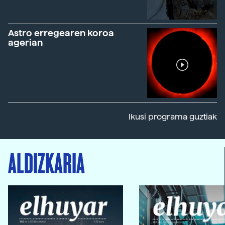
Astro erregearen koroa
agerian
Ikusi programa guztiak
ALDIZKARIA