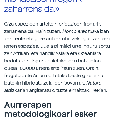
zaharrena da.»
Giza espezieen arteko hibridazioen frogarik
zaharrena da. Hain zuzen,
Homo erectus
-a izan
zen tente eta gure antzera ibiltzeko gai izan zen
lehen espeziea. Duela bi milioi urte inguru sortu
zen Afrikan, eta handik Asiara eta Ozeaniara
hedatu zen. Inguru haietako leku batzuetan
duela 100.000 urtera arte iraun zuen. Orain,
frogatu dute Asian sortutako beste giza leinu
batekin hibridatu zela: denisovarrak.
Nature
aldizkarian argitaratu dituzte emaitzak,
irekian
.
Aurrerapen
metodologikoari esker