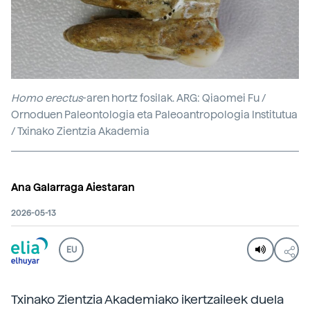
Homo erectus
-aren hortz fosilak. ARG: Qiaomei Fu /
Ornoduen Paleontologia eta Paleoantropologia Institutua
/ Txinako Zientzia Akademia
Ana Galarraga Aiestaran
2026-05-13
EU
Txinako Zientzia Akademiako ikertzaileek duela