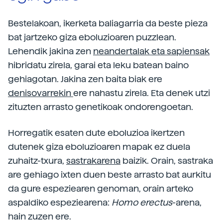
Bestelakoan, ikerketa baliagarria da beste pieza
bat jartzeko giza eboluzioaren puzzlean.
Lehendik jakina zen
neandertalak eta sapiensak
hibridatu zirela, garai eta leku batean baino
gehiagotan. Jakina zen baita biak ere
denisovarrekin
ere nahastu zirela. Eta denek utzi
zituzten arrasto genetikoak ondorengoetan.
Horregatik esaten dute eboluzioa ikertzen
dutenek giza eboluzioaren mapak ez duela
zuhaitz-txura,
sastrakarena
baizik. Orain, sastraka
are gehiago ixten duen beste arrasto bat aurkitu
da gure espeziearen genoman, orain arteko
aspaldiko espeziearena:
Homo erectus
-arena,
hain zuzen ere.