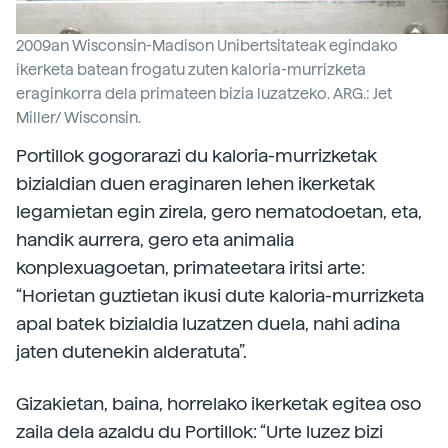
2009an Wisconsin-Madison Unibertsitateak egindako
ikerketa batean frogatu zuten kaloria-murrizketa
eraginkorra dela primateen bizia luzatzeko. ARG.: Jet
Miller/ Wisconsin.
Portillok gogorarazi du kaloria-murrizketak
bizialdian duen eraginaren lehen ikerketak
legamietan egin zirela, gero nematodoetan, eta,
handik aurrera, gero eta animalia
konplexuagoetan, primateetara iritsi arte:
“Horietan guztietan ikusi dute kaloria-murrizketa
apal batek bizialdia luzatzen duela, nahi adina
jaten dutenekin alderatuta”.
Gizakietan, baina, horrelako ikerketak egitea oso
zaila dela azaldu du Portillok: “Urte luzez bizi