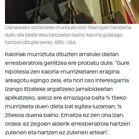
Okinawako biztanleek munduko bizi-itxaropen handiena
dute, eta beste leku batzuetan baino kaloria gutxiago
hartzen dituzte berez. ARG.: USA.
Kaloriak murriztuta dituzten arratoiei dietan
erresberatrola gehitzea ere probatu dute. “Gure
hipotesia zen kaloria-murrizketaren eragina
areagotu egingo zela, eta hori oso interesgarria
izango litzateke argaltzeko jarraibideetan
aplikatzeko, askoz ere errazagoa baita % 15eko
murrizketa duen dieta bat egitea luzaroan, %
25ekoa duena baino. Emaitza ez zen ona izan,
ordea: ez zegoen alderik erresberatrola hartzen
zutenen eta hartzen ez zutenen artean”.