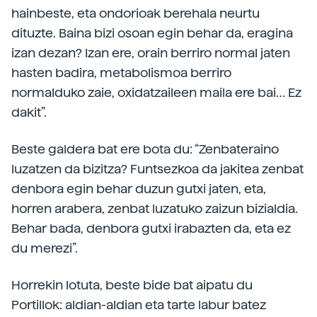
hainbeste, eta ondorioak berehala neurtu
dituzte. Baina bizi osoan egin behar da, eragina
izan dezan? Izan ere, orain berriro normal jaten
hasten badira, metabolismoa berriro
normalduko zaie, oxidatzaileen maila ere bai… Ez
dakit”.
Beste galdera bat ere bota du: “Zenbateraino
luzatzen da bizitza? Funtsezkoa da jakitea zenbat
denbora egin behar duzun gutxi jaten, eta,
horren arabera, zenbat luzatuko zaizun bizialdia.
Behar bada, denbora gutxi irabazten da, eta ez
du merezi”.
Horrekin lotuta, beste bide bat aipatu du
Portillok: aldian-aldian eta tarte labur batez