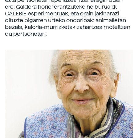
ere. Galdera horiei erantzuteko helburua du
CALERIE esperimentuak, eta orain jakinarazi
dituzte bigarren urteko ondorioak: animalietan
bezala, kaloria-murrizketak zahartzea moteltzen
du pertsonetan.