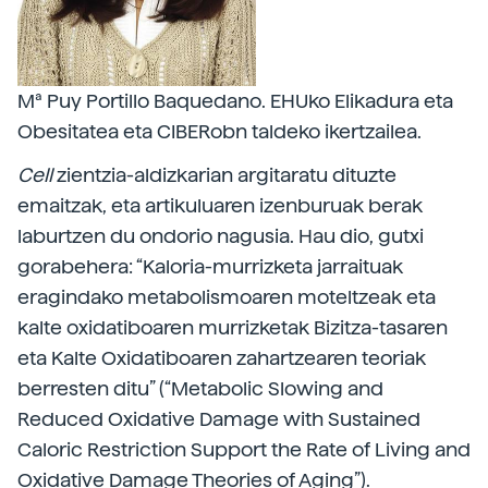
Mª Puy Portillo Baquedano. EHUko Elikadura eta
Obesitatea eta CIBERobn taldeko ikertzailea.
Cell
zientzia-aldizkarian argitaratu dituzte
emaitzak, eta artikuluaren izenburuak berak
laburtzen du ondorio nagusia. Hau dio, gutxi
gorabehera: “Kaloria-murrizketa jarraituak
eragindako metabolismoaren moteltzeak eta
kalte oxidatiboaren murrizketak Bizitza-tasaren
eta Kalte Oxidatiboaren zahartzearen teoriak
berresten ditu” (“Metabolic Slowing and
Reduced Oxidative Damage with Sustained
Caloric Restriction Support the Rate of Living and
Oxidative Damage Theories of Aging”).