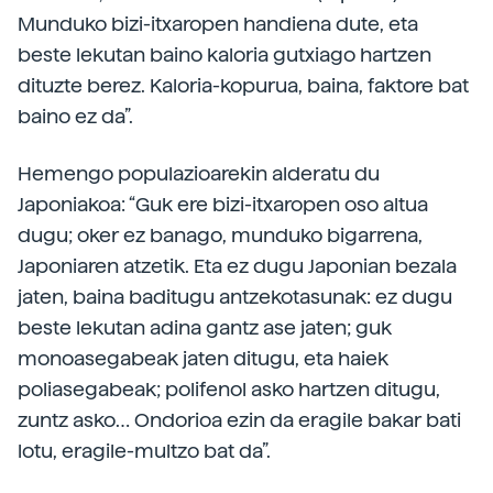
Munduko bizi-itxaropen handiena dute, eta
beste lekutan baino kaloria gutxiago hartzen
dituzte berez. Kaloria-kopurua, baina, faktore bat
baino ez da”.
Hemengo populazioarekin alderatu du
Japoniakoa: “Guk ere bizi-itxaropen oso altua
dugu; oker ez banago, munduko bigarrena,
Japoniaren atzetik. Eta ez dugu Japonian bezala
jaten, baina baditugu antzekotasunak: ez dugu
beste lekutan adina gantz ase jaten; guk
monoasegabeak jaten ditugu, eta haiek
poliasegabeak; polifenol asko hartzen ditugu,
zuntz asko… Ondorioa ezin da eragile bakar bati
lotu, eragile-multzo bat da”.