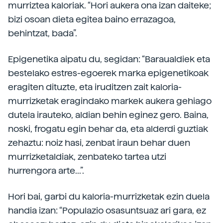
murriztea kaloriak. “Hori aukera ona izan daiteke;
bizi osoan dieta egitea baino errazagoa,
behintzat, bada”.
Epigenetika aipatu du, segidan: “Baraualdiek eta
bestelako estres-egoerek marka epigenetikoak
eragiten dituzte, eta iruditzen zait kaloria-
murrizketak eragindako markek aukera gehiago
dutela irauteko, aldian behin eginez gero. Baina,
noski, frogatu egin behar da, eta alderdi guztiak
zehaztu: noiz hasi, zenbat iraun behar duen
murrizketaldiak, zenbateko tartea utzi
hurrengora arte...”.
Hori bai, garbi du kaloria-murrizketak ezin duela
handia izan: “Populazio osasuntsuaz ari gara, ez