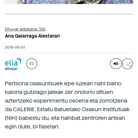
Elhuyar aldizkaria: 330
Ana Galarraga Aiestaran
2018-06-01
EU
Pertsona osasuntsuek epe luzean nahi baino
kaloria gutxiago jateak zer ondorio dituen
aztertzeko esperimentu osoena eta zorrotzena
da CALERIE. Estatu Batuetako Osasun Institutuak
(NIH) babestu du, eta hainbat zentroren artean
egin dute, bi fasetan.