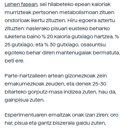
Lehen fasean
, sei hilabeteko epean kaloriak
murrizteak pertsonen metabolismoan zituen
ondorioak ikertu zituzten. Hiru egoera aztertu
zituzten: hasierako pisuari eusteko beharko
luketena baino % 20 kaloria gutxiago hartzea, %
25 gutxiago, eta % 30 gutxiago, osasuntsu
egoteko behar diren mantenugaiak bermatuta,
beti ere.
Parte-hartzaileen artean gizonezkoak zein
emakumezkoak zeuden, eta denek 25-30
bitarteko gorputz-masa indizea zuten, hau da,
gainpisua zuten.
Esperimentuaren emaitzak onak izan ziren: oro
har, pisua eta gantz biszerala galdu zuten,