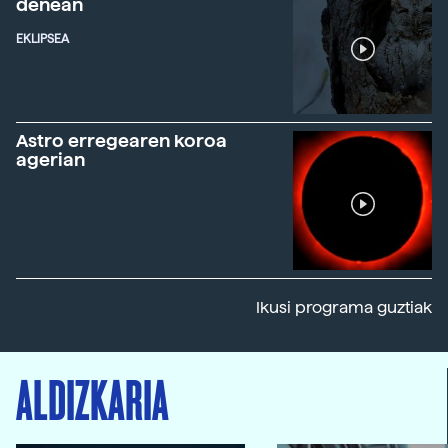
denean
EKLIPSEA
Astro erregearen koroa
agerian
Ikusi programa guztiak
ALDIZKARIA