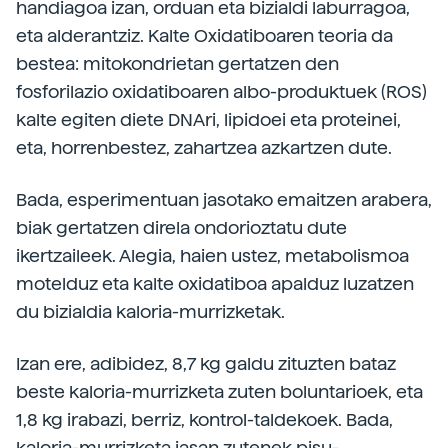
handiagoa izan, orduan eta bizialdi laburragoa,
eta alderantziz. Kalte Oxidatiboaren teoria da
bestea: mitokondrietan gertatzen den
fosforilazio oxidatiboaren albo-produktuek (ROS)
kalte egiten diete DNAri, lipidoei eta proteinei,
eta, horrenbestez, zahartzea azkartzen dute.
Bada, esperimentuan jasotako emaitzen arabera,
biak gertatzen direla ondorioztatu dute
ikertzaileek. Alegia, haien ustez, metabolismoa
motelduz eta kalte oxidatiboa apalduz luzatzen
du bizialdia kaloria-murrizketak.
Izan ere, adibidez, 8,7 kg galdu zituzten bataz
beste kaloria-murrizketa zuten boluntarioek, eta
1,8 kg irabazi, berriz, kontrol-taldekoek. Bada,
kaloria-murrizketa jasan zutenek pisu-