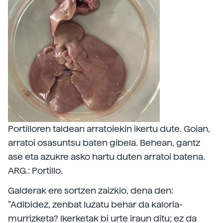
Portilloren taldean arratoiekin ikertu dute. Goian,
arratoi osasuntsu baten gibela. Behean, gantz
ase eta azukre asko hartu duten arratoi batena.
ARG.: Portillo.
Galderak ere sortzen zaizkio, dena den:
“Adibidez, zenbat luzatu behar da kaloria-
murrizketa? Ikerketak bi urte iraun ditu; ez da