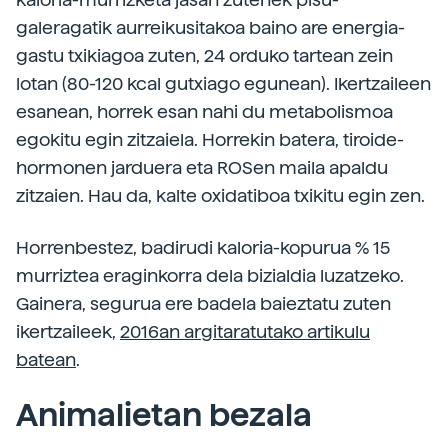
galeragatik aurreikusitakoa baino are energia-
gastu txikiagoa zuten, 24 orduko tartean zein
lotan (80-120 kcal gutxiago egunean). Ikertzaileen
esanean, horrek esan nahi du metabolismoa
egokitu egin zitzaiela. Horrekin batera, tiroide-
hormonen jarduera eta ROSen maila apaldu
zitzaien. Hau da, kalte oxidatiboa txikitu egin zen.
Horrenbestez, badirudi kaloria-kopurua % 15
murriztea eraginkorra dela bizialdia luzatzeko.
Gainera, segurua ere badela baieztatu zuten
ikertzaileek,
2016an argitaratutako artikulu
batean
.
Animalietan bezala