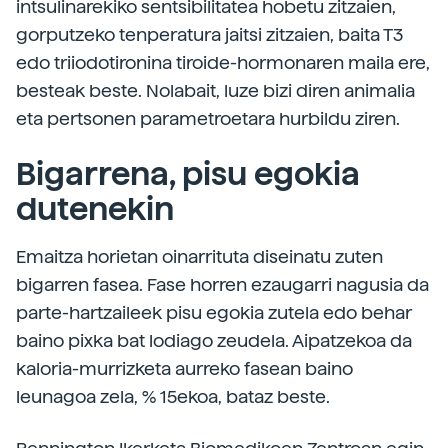
intsulinarekiko sentsibilitatea hobetu zitzaien,
gorputzeko tenperatura jaitsi zitzaien, baita T3
edo triiodotironina tiroide-hormonaren maila ere,
besteak beste. Nolabait, luze bizi diren animalia
eta pertsonen parametroetara hurbildu ziren.
Bigarrena, pisu egokia
dutenekin
Emaitza horietan oinarrituta diseinatu zuten
bigarren fasea. Fase horren ezaugarri nagusia da
parte-hartzaileek pisu egokia zutela edo behar
baino pixka bat lodiago zeudela. Aipatzekoa da
kaloria-murrizketa aurreko fasean baino
leunagoa zela, % 15ekoa, bataz beste.