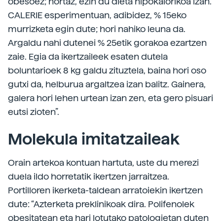
obesoez; hortaz, ezin du dieta hipokalorikoa izan.
CALERIE esperimentuan, adibidez, % 15eko
murrizketa egin dute; hori nahiko leuna da.
Argaldu nahi dutenei % 25etik gorakoa ezartzen
zaie. Egia da ikertzaileek esaten dutela
boluntarioek 8 kg galdu zituztela, baina hori oso
gutxi da, helburua argaltzea izan balitz. Gainera,
galera hori lehen urtean izan zen, eta gero pisuari
eutsi zioten”.
Molekula imitatzaileak
Orain artekoa kontuan hartuta, uste du merezi
duela ildo horretatik ikertzen jarraitzea.
Portilloren ikerketa-taldean arratoiekin ikertzen
dute: “Azterketa preklinikoak dira. Polifenolek
obesitatean eta hari lotutako patologietan duten