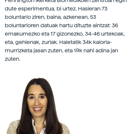
Pennington Ikerketa Biomedikoen Zentroan egin
dute esperimentua, bi urtez. Hasieran 73
boluntario ziren, baina, azkenean, 53
boluntarioren datuak hartu dituzte aintzat: 36
emakumezko eta 17 gizonezko, 34-46 urtekoak,
eta, gehienak, zuriak. Haietatik 34k kaloria-
murrizketa jasan zuten, eta 19k nahi adina jan
zuten.