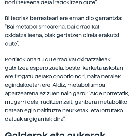
hori litekeena dela iradokitzen dute”.
Bi teoriak berresteari ere eman dio garrantzia:
“Bai metabolismoarena, bai erradikal
oxidatzaileena, biak gertatzen direla erakutsi
dute”.
Portillok onartu du erradikal oxidatzaileak
gutxitzea espero zuela, beste ikerketa askotan
ere frogatu delako ondorio hori, baita beraiek
egindakoetan ere. Aldiz, metabolismoa
apaltzearena ez zuen hain garbi: “Alde horretatik,
mugarri dela iruditzen zait, ganbera metaboliko
batean egin baitituzte neurketak, eta lortutako
datuak argigarriak dira”.
Galderak eta aukerak