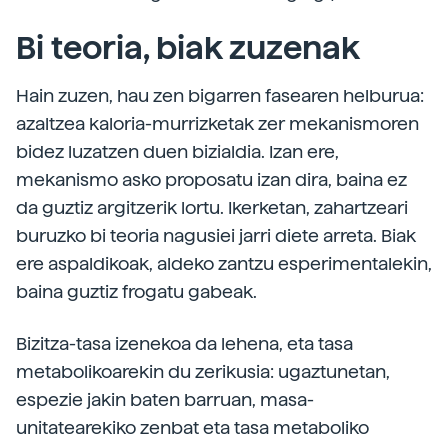
Bi teoria, biak zuzenak
Hain zuzen, hau zen bigarren fasearen helburua:
azaltzea kaloria-murrizketak zer mekanismoren
bidez luzatzen duen bizialdia. Izan ere,
mekanismo asko proposatu izan dira, baina ez
da guztiz argitzerik lortu. Ikerketan, zahartzeari
buruzko bi teoria nagusiei jarri diete arreta. Biak
ere aspaldikoak, aldeko zantzu esperimentalekin,
baina guztiz frogatu gabeak.
Bizitza-tasa izenekoa da lehena, eta tasa
metabolikoarekin du zerikusia: ugaztunetan,
espezie jakin baten barruan, masa-
unitatearekiko zenbat eta tasa metaboliko