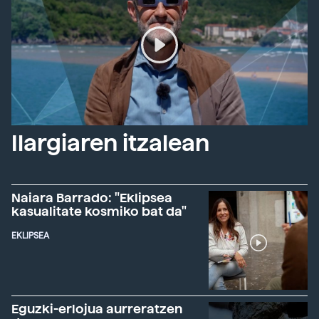
Ilargiaren itzalean
Naiara Barrado: "Eklipsea
kasualitate kosmiko bat da"
EKLIPSEA
Eguzki-erlojua aurreratzen