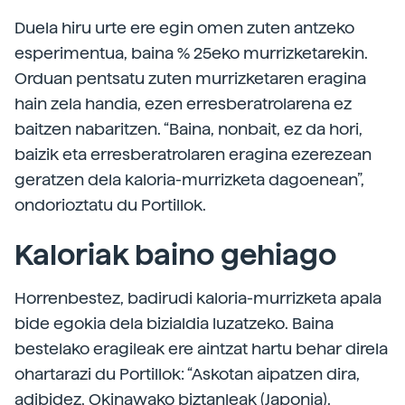
Duela hiru urte ere egin omen zuten antzeko
esperimentua, baina % 25eko murrizketarekin.
Orduan pentsatu zuten murrizketaren eragina
hain zela handia, ezen erresberatrolarena ez
baitzen nabaritzen. “Baina, nonbait, ez da hori,
baizik eta erresberatrolaren eragina ezerezean
geratzen dela kaloria-murrizketa dagoenean”,
ondorioztatu du Portillok.
Kaloriak baino gehiago
Horrenbestez, badirudi kaloria-murrizketa apala
bide egokia dela bizialdia luzatzeko. Baina
bestelako eragileak ere aintzat hartu behar direla
ohartarazi du Portillok: “Askotan aipatzen dira,
adibidez, Okinawako biztanleak (Japonia).