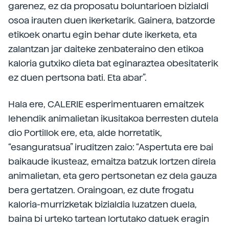
garenez, ez da proposatu boluntarioen bizialdi
osoa irauten duen ikerketarik. Gainera, batzorde
etikoek onartu egin behar dute ikerketa, eta
zalantzan jar daiteke zenbateraino den etikoa
kaloria gutxiko dieta bat eginaraztea obesitaterik
ez duen pertsona bati. Eta abar”.
Hala ere, CALERIE esperimentuaren emaitzek
lehendik animalietan ikusitakoa berresten dutela
dio Portillok ere, eta, alde horretatik,
“esanguratsua” iruditzen zaio: “Aspertuta ere bai
baikaude ikusteaz, emaitza batzuk lortzen direla
animalietan, eta gero pertsonetan ez dela gauza
bera gertatzen. Oraingoan, ez dute frogatu
kaloria-murrizketak bizialdia luzatzen duela,
baina bi urteko tartean lortutako datuek eragin