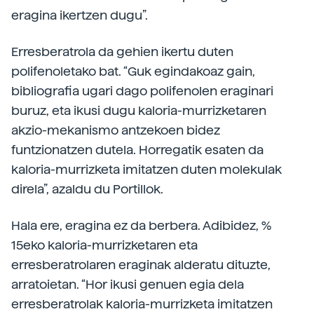
eragina ikertzen dugu”.
Erresberatrola da gehien ikertu duten
polifenoletako bat. “Guk egindakoaz gain,
bibliografia ugari dago polifenolen eraginari
buruz, eta ikusi dugu kaloria-murrizketaren
akzio-mekanismo antzekoen bidez
funtzionatzen dutela. Horregatik esaten da
kaloria-murrizketa imitatzen duten molekulak
direla”, azaldu du Portillok.
Hala ere, eragina ez da berbera. Adibidez, %
15eko kaloria-murrizketaren eta
erresberatrolaren eraginak alderatu dituzte,
arratoietan. “Hor ikusi genuen egia dela
erresberatrolak kaloria-murrizketa imitatzen