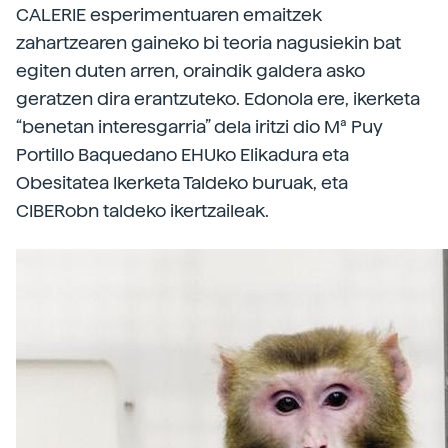
CALERIE esperimentuaren emaitzek
zahartzearen gaineko bi teoria nagusiekin bat
egiten duten arren, oraindik galdera asko
geratzen dira erantzuteko. Edonola ere, ikerketa
“benetan interesgarria” dela iritzi dio Mª Puy
Portillo Baquedano EHUko Elikadura eta
Obesitatea Ikerketa Taldeko buruak, eta
CIBERobn taldeko ikertzaileak.