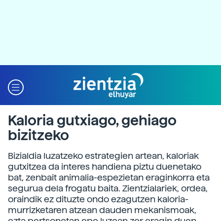
Kaloria gutxiago, gehiago
bizitzeko
Bizialdia luzatzeko estrategien artean, kaloriak
gutxitzea da interes handiena piztu duenetako
bat, zenbait animalia-espezietan eraginkorra eta
segurua dela frogatu baita. Zientzialariek, ordea,
oraindik ez dituzte ondo ezagutzen kaloria-
murrizketaren atzean dauden mekanismoak,
ezta pertsonetan epe luzean zer eragin duen