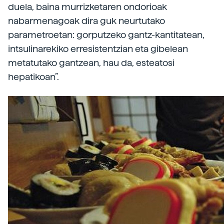
duela, baina murrizketaren ondorioak
nabarmenagoak dira guk neurtutako
parametroetan: gorputzeko gantz-kantitatean,
intsulinarekiko erresistentzian eta gibelean
metatutako gantzean, hau da, esteatosi
hepatikoan”.