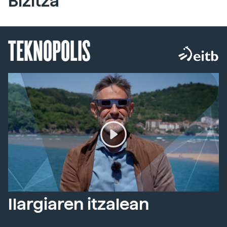
Bizitza
TEKNOPOLIS
Ilargiaren itzalean