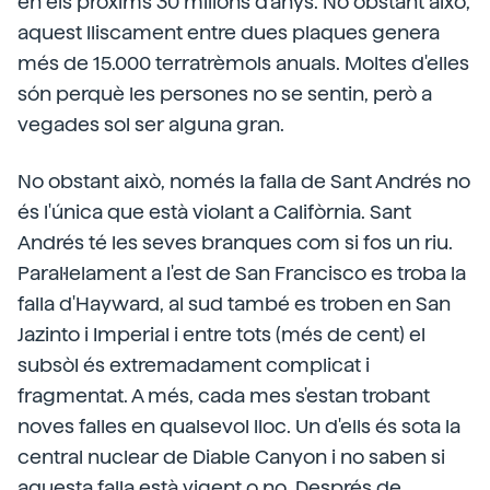
en els pròxims 30 milions d'anys. No obstant això,
aquest lliscament entre dues plaques genera
més de 15.000 terratrèmols anuals. Moltes d'elles
són perquè les persones no se sentin, però a
vegades sol ser alguna gran.
No obstant això, només la falla de Sant Andrés no
és l'única que està violant a Califòrnia. Sant
Andrés té les seves branques com si fos un riu.
Paral·lelament a l'est de San Francisco es troba la
falla d'Hayward, al sud també es troben en San
Jazinto i Imperial i entre tots (més de cent) el
subsòl és extremadament complicat i
fragmentat. A més, cada mes s'estan trobant
noves falles en qualsevol lloc. Un d'ells és sota la
central nuclear de Diable Canyon i no saben si
aquesta falla està vigent o no. Després de