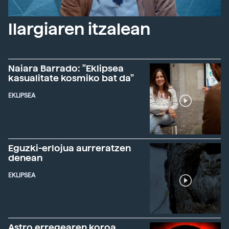
Ilargiaren itzalean
Naiara Barrado: "Eklipsea
kasualitate kosmiko bat da"
EKLIPSEA
Eguzki-erlojua aurreratzen
denean
EKLIPSEA
Astro erregearen koroa