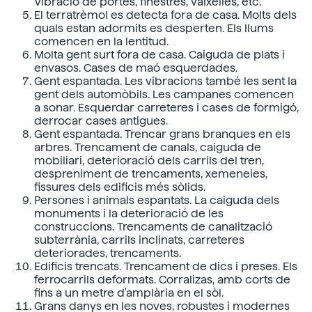
Vibració de portes, finestres, vaixelles, etc.
El terratrèmol es detecta fora de casa. Molts dels
quals estan adormits es desperten. Els llums
comencen en la lentitud.
Molta gent surt fora de casa. Caiguda de plats i
envasos. Cases de maó esquerdades.
Gent espantada. Les vibracions també les sent la
gent dels automòbils. Les campanes comencen
a sonar. Esquerdar carreteres i cases de formigó,
derrocar cases antigues.
Gent espantada. Trencar grans branques en els
arbres. Trencament de canals, caiguda de
mobiliari, deterioració dels carrils del tren,
despreniment de trencaments, xemeneies,
fissures dels edificis més sòlids.
Persones i animals espantats. La caiguda dels
monuments i la deterioració de les
construccions. Trencaments de canalització
subterrània, carrils inclinats, carreteres
deteriorades, trencaments.
Edificis trencats. Trencament de dics i preses. Els
ferrocarrils deformats. Corralizas, amb corts de
fins a un metre d'amplària en el sòl.
Grans danys en les noves, robustes i modernes