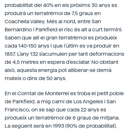
probabilitat del 40% en els pròxims 30 anys es
produirà un terratrèmol de 7,5 graus en
Coachella Valley. Més al nord, entre San
Bernardino i Parkfield el risc és alt a curt termini.
Saben que allí el gran terratrèmol es produeix
cada 140-150 anys i que l'últim es va produir en
1857. L'any 132 s'acumulen per tant deformacions
de 4,5 metres en espera d'esclatar. No obstant
això, aquesta energia pot alliberar-se demà
mateix o dins de 50 anys.
En el Comtat de Monterrei es troba el petit poble
de Parkfield, a mig camí de Los Angeles i San
Francisco, on se sap que cada 22 anys es
produeix un terratrèmol de 6 graus de mitjana.
La següent serà en 1993 (90% de probabilitat).