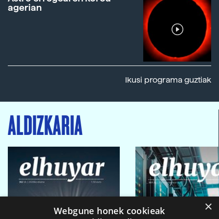
agerian
Ikusi programa guztiak
ALDIZKARIA
×
Webgune honek cookieak