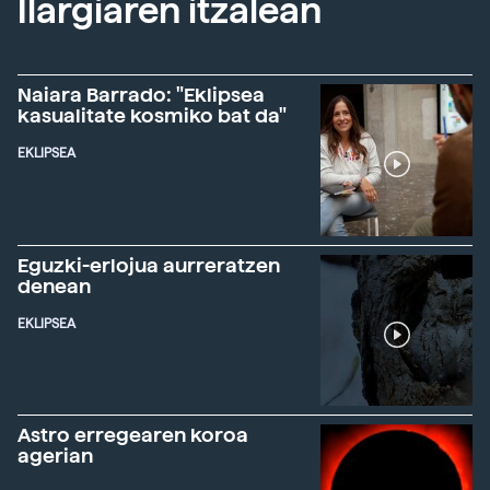
Ilargiaren itzalean
Naiara Barrado: "Eklipsea
kasualitate kosmiko bat da"
EKLIPSEA
Eguzki-erlojua aurreratzen
denean
EKLIPSEA
Astro erregearen koroa
agerian