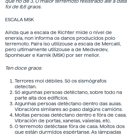
que no de 3. O maior terremoto rexistrado até a data
foi de 8,6 graos.
ESCALA MSK
Aínda que a escala de Richter mide o nivel de
enerxía, non informa os danos producidos polo
terremoto. Paira iso utilizouse a escala de Mercalli,
pero ultimamente utilizouse a de Medvedev,
Sponheuer e Karnik (MSK) por ser mellor.
Ten doce graos:
Terrores moi débiles. Só os sismógrafos
detectan.
Só algunhas persoas detéctano, sobre todo na
parte alta dos edificios.
Algunhas persoas detéctano dentro das aulas.
Vibracións similares ao paso dalgúns camións.
Moitas persoas detéctano dentro e fóra de casa.
Vibración de portas, xanelas, vaixelas, etc.
O terremoto detéctase fóra de casa. Moitos dos
que están durmidos espértanse. As lámpadas