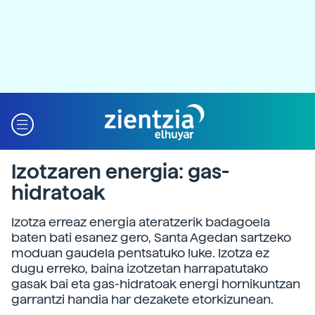
Izotzaren energia: gas-
hidratoak
Izotza erreaz energia ateratzerik badagoela
baten bati esanez gero, Santa Agedan sartzeko
moduan gaudela pentsatuko luke. Izotza ez
dugu erreko, baina izotzetan harrapatutako
gasak bai eta gas-hidratoak energi hornikuntzan
garrantzi handia har dezakete etorkizunean.