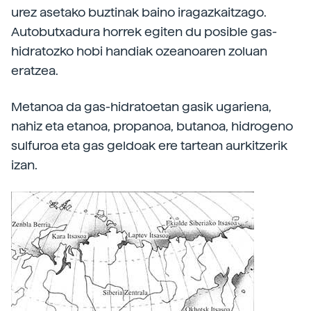
urez asetako buztinak baino iragazkaitzago.
Autobutxadura horrek egiten du posible gas-
hidratozko hobi handiak ozeanoaren zoluan
eratzea.
Metanoa da gas-hidratoetan gasik ugariena,
nahiz eta etanoa, propanoa, butanoa, hidrogeno
sulfuroa eta gas geldoak ere tartean aurkitzerik
izan.