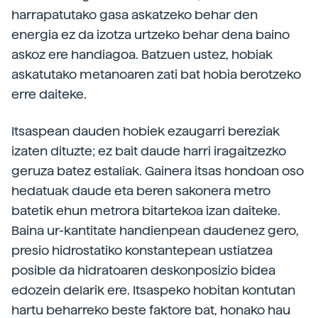
harrapatutako gasa askatzeko behar den
energia ez da izotza urtzeko behar dena baino
askoz ere handiagoa. Batzuen ustez, hobiak
askatutako metanoaren zati bat hobia berotzeko
erre daiteke.
Itsaspean dauden hobiek ezaugarri bereziak
izaten dituzte; ez bait daude harri iragaitzezko
geruza batez estaliak. Gainera itsas hondoan oso
hedatuak daude eta beren sakonera metro
batetik ehun metrora bitartekoa izan daiteke.
Baina ur-kantitate handienpean daudenez gero,
presio hidrostatiko konstantepean ustiatzea
posible da hidratoaren deskonposizio bidea
edozein delarik ere. Itsaspeko hobitan kontutan
hartu beharreko beste faktore bat, honako hau