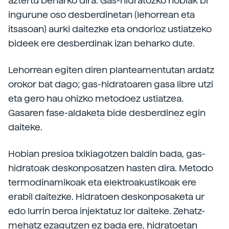
aztertu beharko dira. Gas-hidratozko hobiak bi
ingurune oso desberdinetan (lehorrean eta
itsasoan) aurki daitezke eta ondorioz ustiatzeko
bideek ere desberdinak izan beharko dute.
Lehorrean egiten diren planteamentutan ardatz
orokor bat dago; gas-hidratoaren gasa libre utzi
eta gero hau ohizko metodoez ustiatzea.
Gasaren fase-aldaketa bide desberdinez egin
daiteke.
Hobian presioa txikiagotzen baldin bada, gas-
hidratoak deskonposatzen hasten dira. Metodo
termodinamikoak eta elektroakustikoak ere
erabil daitezke. Hidratoen deskonposaketa ur
edo lurrin beroa injektatuz lor daiteke. Zehatz-
mehatz ezagutzen ez bada ere, hidratoetan