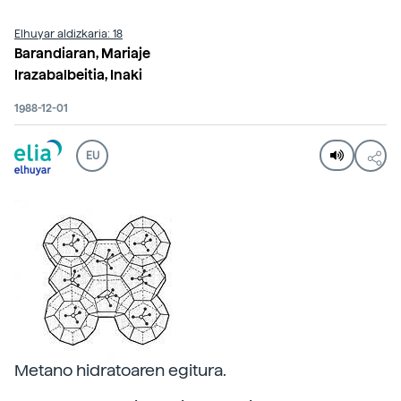
Elhuyar aldizkaria: 18
Barandiaran, Mariaje
Irazabalbeitia, Inaki
1988-12-01
EU
Metano hidratoaren egitura.