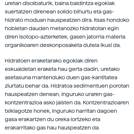
uretan disolbaturik, baina baldintza egokiak
suertatzen direnean solido bihurtu eta gas-
hidrato moduan hauspeatzen dira. Itsas hondoko
hobietan dauden metanozko hidratotan egin
diren isotopo-azterketek, gasen jatorria materia
organikoaren deskonposaketa dutela ikusi da.
Hidratoen eraketarako egokiak diren
eskualdetan eraketa hau gerta dadin, uretako
asetasuna mantenduko duen gas-kantitatea
ziurtatu behar da. Hidratoa sedimentuen porotan
hauspeatzen denean, inguruko uraren gas-
kontzentrazioa asko jaisten da. Kontzentrazioaren
txikiagotze honek, inguruko harritan dagoen
gasa erakartzen du oreka lortzeko eta
erakarritako gas hau hauspeatzen da