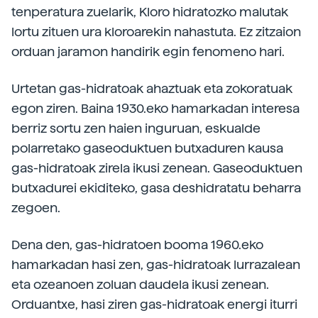
tenperatura zuelarik, Kloro hidratozko malutak
lortu zituen ura kloroarekin nahastuta. Ez zitzaion
orduan jaramon handirik egin fenomeno hari.
Urtetan gas-hidratoak ahaztuak eta zokoratuak
egon ziren. Baina 1930.eko hamarkadan interesa
berriz sortu zen haien inguruan, eskualde
polarretako gaseoduktuen butxaduren kausa
gas-hidratoak zirela ikusi zenean. Gaseoduktuen
butxadurei ekiditeko, gasa deshidratatu beharra
zegoen.
Dena den, gas-hidratoen booma 1960.eko
hamarkadan hasi zen, gas-hidratoak lurrazalean
eta ozeanoen zoluan daudela ikusi zenean.
Orduantxe, hasi ziren gas-hidratoak energi iturri