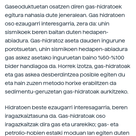
Gaseoduktuetan osatzen diren gas-hidratoek
egitura nahasia dute jeneralean. Gas hidratoen
oso ezaugarri interesgarria, zera da: uhin
sismikoek beren baitan duten hedapen-
abiadura. Gas-hidratoz aseta dauden ingurune
porotsuetan, uhin sismikoen hedapen-abiadura
gas askez asetako inguruetan baino %60-%100
bider handiagoa da. Horrek izotza, gas-hidratoak
eta gas askea desberdintzea posible egiten du
eta hain zuzen metodo horixe erabiltzen da
sedimentu-geruzetan gas-hidratoak aurkitzeko.
Hidratoen beste ezaugarri interesagarria, beren
iragazkaiztasuna da. Gas-hidratoak oso
iragazkaitzak dira gas eta urarekiko; gas- eta
petrolio-hobien estalki moduan lan egiten duten