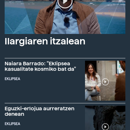
Ilargiaren itzalean
Naiara Barrado: "Eklipsea
kasualitate kosmiko bat da"
EKLIPSEA
Eguzki-erlojua aurreratzen
denean
EKLIPSEA