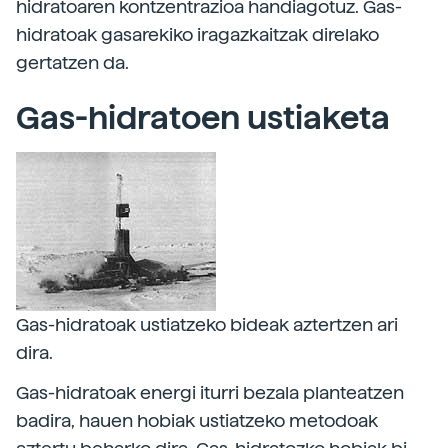
hidratoaren kontzentrazioa handiagotuz. Gas-
hidratoak gasarekiko iragazkaitzak direlako
gertatzen da.
Gas-hidratoen ustiaketa
Gas-hidratoak ustiatzeko bideak aztertzen ari
dira.
Gas-hidratoak energi iturri bezala planteatzen
badira, hauen hobiak ustiatzeko metodoak