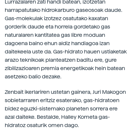
Lurrazalaren zati handi batean, izotzetan
harrapatutako hidrokarburo gaseosoak daude.
Gas-molekulak izotzez osatutako kaxatan
gorderik daude eta horrela gordetako gas
naturalaren kantitatea gas libre moduan
dagoena baino ehun aldiz handiagoa izan
daitekeela uste da. Gas-hidrato hauen ustiaketak
arazo teknikoak planteatzen baditu ere, gure
zibilizazioaren premia energetikoak hein batean
asetzeko balio dezake.
Zenbait ikerlariren ustetan gainera, Juri Makogon
sobietarraren eritziz esaterako, gas-hidratoen
bidez eguzki-sistemako planeten sorrera ere
azal daiteke. Bestalde, Halley Kometa gas-
hidratoz osaturik omen dago.