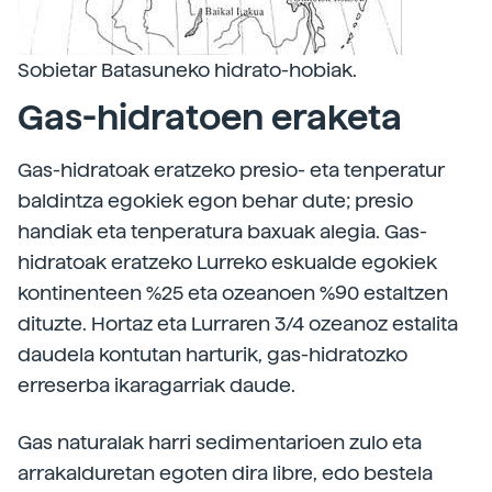
Sobietar Batasuneko hidrato-hobiak.
Gas-hidratoen eraketa
Gas-hidratoak eratzeko presio- eta tenperatur
baldintza egokiek egon behar dute; presio
handiak eta tenperatura baxuak alegia. Gas-
hidratoak eratzeko Lurreko eskualde egokiek
kontinenteen %25 eta ozeanoen %90 estaltzen
dituzte. Hortaz eta Lurraren 3/4 ozeanoz estalita
daudela kontutan harturik, gas-hidratozko
erreserba ikaragarriak daude.
Gas naturalak harri sedimentarioen zulo eta
arrakalduretan egoten dira libre, edo bestela