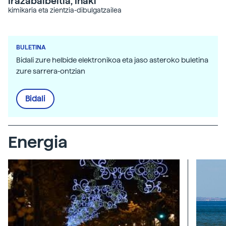
Irazabalbeitia, Inaki
kimikaria eta zientzia-dibulgatzailea
BULETINA
Bidali zure helbide elektronikoa eta jaso asteroko buletina
zure sarrera-ontzian
Bidali
Energia