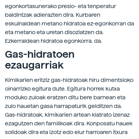
egonkortasunerako presio- eta tenperatur
baldintzak adierazten dira. Kurbaren
eskuinaldean metano hidratoa ez-egonkorran da
eta metano eta uretan disoziatzen da.
Ezkerraldean hidratoa egonkorra. da.
Gas-hidratoen
ezaugarriak
Kimikarien eritziz gas-hidratoak hiru dimentsioko
oinarrizko egitura dute. Egitura horrek kutxa
moduko zuloak eratzen ditu bere barnean eta
zulo hauetan gasa harrapaturik gelditzen da.
Gas-hidratoak, kimikarien artean klatrato izenaz
ezagutzen den familikoak dira. Konposatu hauek
solidoak dira eta izotz edo elur harroaren itxura