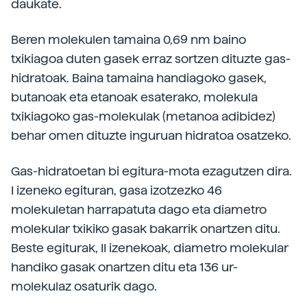
daukate.
Beren molekulen tamaina 0,69 nm baino
txikiagoa duten gasek erraz sortzen dituzte gas-
hidratoak. Baina tamaina handiagoko gasek,
butanoak eta etanoak esaterako, molekula
txikiagoko gas-molekulak (metanoa adibidez)
behar omen dituzte inguruan hidratoa osatzeko.
Gas-hidratoetan bi egitura-mota ezagutzen dira.
I izeneko egituran, gasa izotzezko 46
molekuletan harrapatuta dago eta diametro
molekular txikiko gasak bakarrik onartzen ditu.
Beste egiturak, II izenekoak, diametro molekular
handiko gasak onartzen ditu eta 136 ur-
molekulaz osaturik dago.