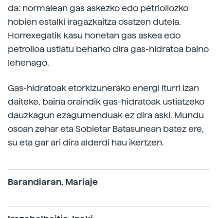
da: normalean gas askezko edo petrioliozko
hobien estalki iragazkaitza osatzen dutela.
Horrexegatik kasu honetan gas askea edo
petrolioa ustiatu beharko dira gas-hidratoa baino
lehenago.
Gas-hidratoak etorkizunerako energi iturri izan
daiteke, baina oraindik gas-hidratoak ustiatzeko
dauzkagun ezagumenduak ez dira aski. Mundu
osoan zehar eta Sobietar Batasunean batez ere,
su eta gar ari dira alderdi hau ikertzen.
Barandiaran, Mariaje