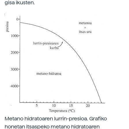
gisa ikusten.
Metano hidratoaren lurrin-presioa. Grafiko
honetan itsaspeko metano hidratoaren