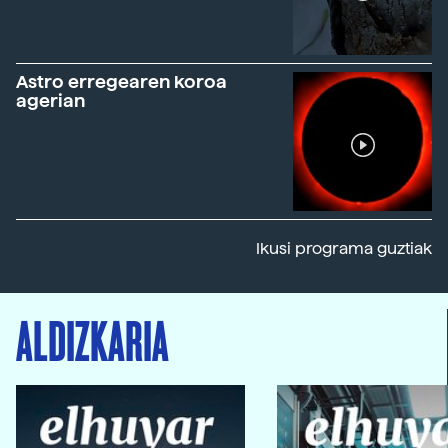
Astro erregearen koroa
agerian
Ikusi programa guztiak
ALDIZKARIA