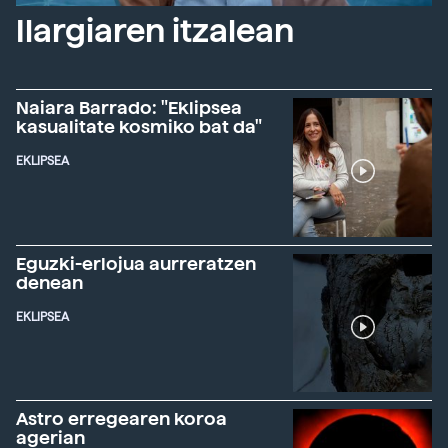
Ilargiaren itzalean
Naiara Barrado: "Eklipsea
kasualitate kosmiko bat da"
EKLIPSEA
Eguzki-erlojua aurreratzen
denean
EKLIPSEA
Astro erregearen koroa
agerian