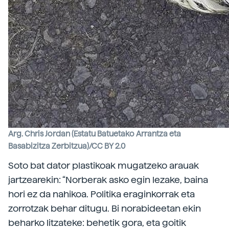
Arg. Chris Jordan (Estatu Batuetako Arrantza eta
Basabizitza Zerbitzua)/CC BY 2.0
Soto bat dator plastikoak mugatzeko arauak
jartzearekin: “Norberak asko egin lezake, baina
hori ez da nahikoa. Politika eraginkorrak eta
zorrotzak behar ditugu. Bi norabideetan ekin
beharko litzateke: behetik gora, eta goitik