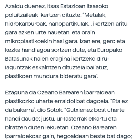
Azaldu duenez, Itsas Estazioan itsasoko
poluitzaileak ikertzen dituzte: “Metalak,
hidrokarburoak, nanopartikulak... ikertzen aritu
gara azken urte hauetan, eta orain
mikroplastikoekin hasi gara. Izan ere, gero eta
kezka handiagoa sortzen dute, eta Europako
Batasunak haien eragina ikertzeko diru-
laguntzak eskaintzen dituztela baliatuz,
plastikoen mundura bideratu gara”.
Ezaguna da Ozeano Barearen iparraldean
plastikozko uharte erraldoi bat dagoela. “Eta ez
da bakarra”, dio Sotok. “Gutxienez bost uharte
handi daude; justu, ur-lasterrak elkartu eta
biratzen duten lekuetan. Ozeano Barearen
iparraldekoaz gain, hegoaldean beste bat dago;