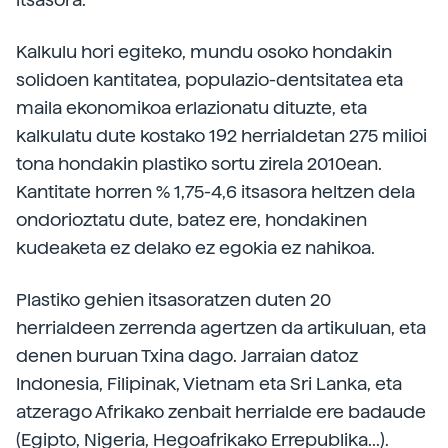
Kalkulu hori egiteko, mundu osoko hondakin
solidoen kantitatea, populazio-dentsitatea eta
maila ekonomikoa erlazionatu dituzte, eta
kalkulatu dute kostako 192 herrialdetan 275 milioi
tona hondakin plastiko sortu zirela 2010ean.
Kantitate horren % 1,75-4,6 itsasora heltzen dela
ondorioztatu dute, batez ere, hondakinen
kudeaketa ez delako ez egokia ez nahikoa.
Plastiko gehien itsasoratzen duten 20
herrialdeen zerrenda agertzen da artikuluan, eta
denen buruan Txina dago. Jarraian datoz
Indonesia, Filipinak, Vietnam eta Sri Lanka, eta
atzerago Afrikako zenbait herrialde ere badaude
(Egipto, Nigeria, Hegoafrikako Errepublika...).