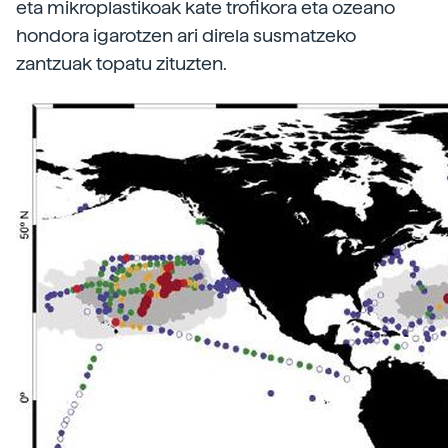
eta mikroplastikoak kate trofikora eta ozeano
hondora igarotzen ari direla susmatzeko
zantzuak topatu zituzten.