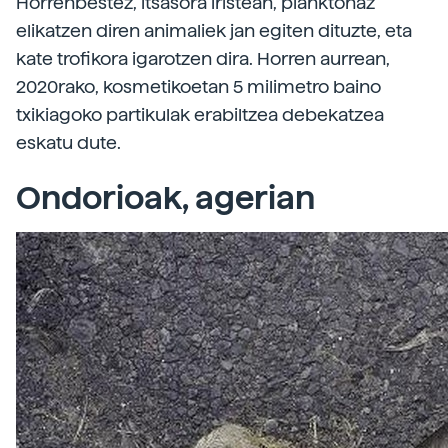
Horrenbestez, itsasora iristean, planktonaz
elikatzen diren animaliek jan egiten dituzte, eta
kate trofikora igarotzen dira. Horren aurrean,
2020rako, kosmetikoetan 5 milimetro baino
txikiagoko partikulak erabiltzea debekatzea
eskatu dute.
Ondorioak, agerian