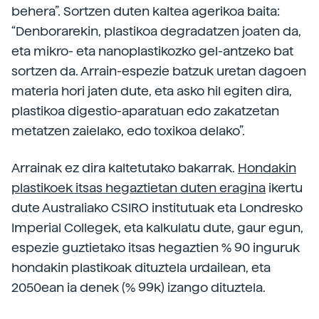
behera”. Sortzen duten kaltea agerikoa baita:
“Denborarekin, plastikoa degradatzen joaten da,
eta mikro- eta nanoplastikozko gel-antzeko bat
sortzen da. Arrain-espezie batzuk uretan dagoen
materia hori jaten dute, eta asko hil egiten dira,
plastikoa digestio-aparatuan edo zakatzetan
metatzen zaielako, edo toxikoa delako”.
Arrainak ez dira kaltetutako bakarrak.
Hondakin
plastikoek itsas hegaztietan duten eragina
ikertu
dute Australiako CSIRO institutuak eta Londresko
Imperial Collegek, eta kalkulatu dute, gaur egun,
espezie guztietako itsas hegaztien % 90 inguruk
hondakin plastikoak dituztela urdailean, eta
2050ean ia denek (% 99k) izango dituztela.