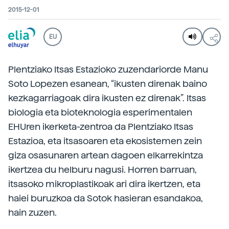
2015-12-01
EU
Plentziako Itsas Estazioko zuzendariorde Manu
Soto Lopezen esanean, “ikusten direnak baino
kezkagarriagoak dira ikusten ez direnak”. Itsas
biologia eta bioteknologia esperimentalen
EHUren ikerketa-zentroa da Plentziako Itsas
Estazioa, eta itsasoaren eta ekosistemen zein
giza osasunaren artean dagoen elkarrekintza
ikertzea du helburu nagusi. Horren barruan,
itsasoko mikroplastikoak ari dira ikertzen, eta
haiei buruzkoa da Sotok hasieran esandakoa,
hain zuzen.