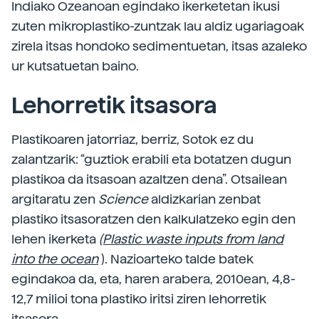
Indiako Ozeanoan egindako ikerketetan ikusi
zuten mikroplastiko-zuntzak lau aldiz ugariagoak
zirela itsas hondoko sedimentuetan, itsas azaleko
ur kutsatuetan baino.
Lehorretik itsasora
Plastikoaren jatorriaz, berriz, Sotok ez du
zalantzarik: “guztiok erabili eta botatzen dugun
plastikoa da itsasoan azaltzen dena”. Otsailean
argitaratu zen
Science
aldizkarian zenbat
plastiko itsasoratzen den kalkulatzeko egin den
lehen ikerketa
(Plastic waste inputs from land
into the ocean
). Nazioarteko talde batek
egindakoa da, eta, haren arabera, 2010ean, 4,8-
12,7 milioi tona plastiko iritsi ziren lehorretik
itsasora.