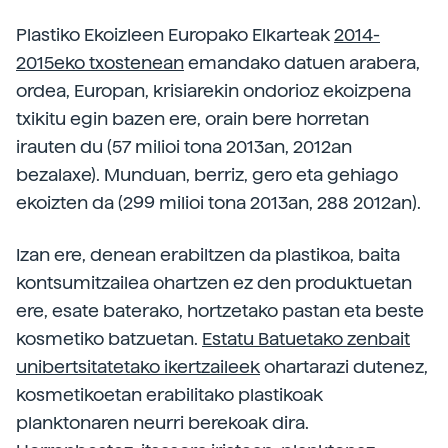
Plastiko Ekoizleen Europako Elkarteak
2014-
2015eko txostenean
emandako datuen arabera,
ordea, Europan, krisiarekin ondorioz ekoizpena
txikitu egin bazen ere, orain bere horretan
irauten du (57 milioi tona 2013an, 2012an
bezalaxe). Munduan, berriz, gero eta gehiago
ekoizten da (299 milioi tona 2013an, 288 2012an).
Izan ere, denean erabiltzen da plastikoa, baita
kontsumitzailea ohartzen ez den produktuetan
ere, esate baterako, hortzetako pastan eta beste
kosmetiko batzuetan.
Estatu Batuetako zenbait
unibertsitatetako ikertzaileek
ohartarazi dutenez,
kosmetikoetan erabilitako plastikoak
planktonaren neurri berekoak dira.