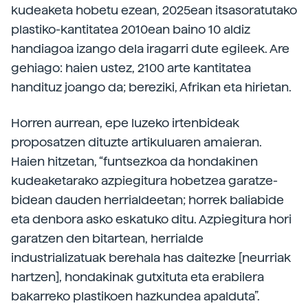
kudeaketa hobetu ezean, 2025ean itsasoratutako
plastiko-kantitatea 2010ean baino 10 aldiz
handiagoa izango dela iragarri dute egileek. Are
gehiago: haien ustez, 2100 arte kantitatea
handituz joango da; bereziki, Afrikan eta hirietan.
Horren aurrean, epe luzeko irtenbideak
proposatzen dituzte artikuluaren amaieran.
Haien hitzetan, “funtsezkoa da hondakinen
kudeaketarako azpiegitura hobetzea garatze-
bidean dauden herrialdeetan; horrek baliabide
eta denbora asko eskatuko ditu. Azpiegitura hori
garatzen den bitartean, herrialde
industrializatuak berehala has daitezke [neurriak
hartzen], hondakinak gutxituta eta erabilera
bakarreko plastikoen hazkundea apalduta”.