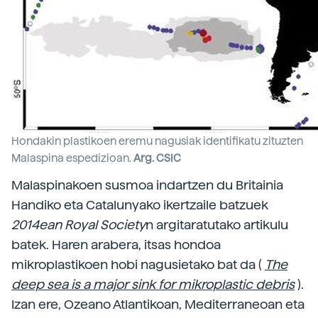
Hondakin plastikoen eremu nagusiak identifikatu zituzten
Malaspina espedizioan.
Arg. CSIC
Malaspinakoen susmoa indartzen du Britainia
Handiko eta Catalunyako ikertzaile batzuek
2014ean Royal Society
n argitaratutako artikulu
batek. Haren arabera, itsas hondoa
mikroplastikoen hobi nagusietako bat da (
The
deep sea is a major sink for mikroplastic debris
).
Izan ere, Ozeano Atlantikoan, Mediterraneoan eta