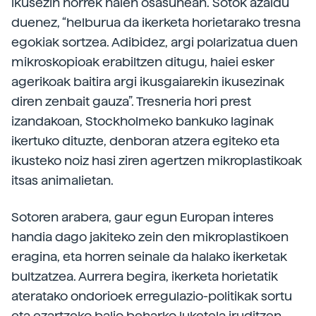
ikusezin horrek haien osasunean. Sotok azaldu
duenez, “helburua da ikerketa horietarako tresna
egokiak sortzea. Adibidez, argi polarizatua duen
mikroskopioak erabiltzen ditugu, haiei esker
agerikoak baitira argi ikusgaiarekin ikusezinak
diren zenbait gauza”. Tresneria hori prest
izandakoan, Stockholmeko bankuko laginak
ikertuko dituzte, denboran atzera egiteko eta
ikusteko noiz hasi ziren agertzen mikroplastikoak
itsas animalietan.
Sotoren arabera, gaur egun Europan interes
handia dago jakiteko zein den mikroplastikoen
eragina, eta horren seinale da halako ikerketak
bultzatzea. Aurrera begira, ikerketa horietatik
ateratako ondorioek erregulazio-politikak sortu
eta ezartzeko balio beharko luketela iruditzen