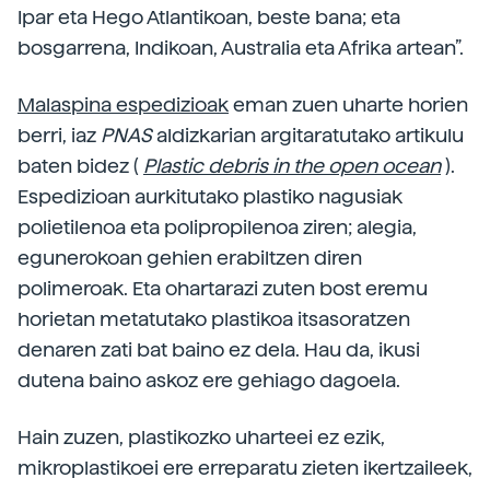
Ipar eta Hego Atlantikoan, beste bana; eta
bosgarrena, Indikoan, Australia eta Afrika artean”.
Malaspina espedizioak
eman zuen uharte horien
berri, iaz
PNAS
aldizkarian argitaratutako artikulu
baten bidez (
Plastic debris in the open ocean
).
Espedizioan aurkitutako plastiko nagusiak
polietilenoa eta polipropilenoa ziren; alegia,
egunerokoan gehien erabiltzen diren
polimeroak. Eta ohartarazi zuten bost eremu
horietan metatutako plastikoa itsasoratzen
denaren zati bat baino ez dela. Hau da, ikusi
dutena baino askoz ere gehiago dagoela.
Hain zuzen, plastikozko uharteei ez ezik,
mikroplastikoei ere erreparatu zieten ikertzaileek,