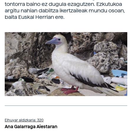
tontorra baino ez dugula ezagutzen. Ezkutukoa
argitu nahian dabiltza ikertzaileak mundu osoan,
baita Euskal Herrian ere.
Elhuyar aldizkaria: 320
Ana Galarraga Aiestaran