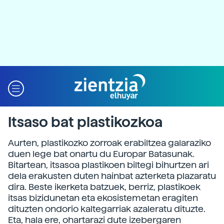
Itsaso bat plastikozkoa
Aurten, plastikozko zorroak erabiltzea galaraziko
duen lege bat onartu du Europar Batasunak.
Bitartean, itsasoa plastikoen biltegi bihurtzen ari
dela erakusten duten hainbat azterketa plazaratu
dira. Beste ikerketa batzuek, berriz, plastikoek
itsas bizidunetan eta ekosistemetan eragiten
dituzten ondorio kaltegarriak azaleratu dituzte.
Eta, hala ere, ohartarazi dute izebergaren