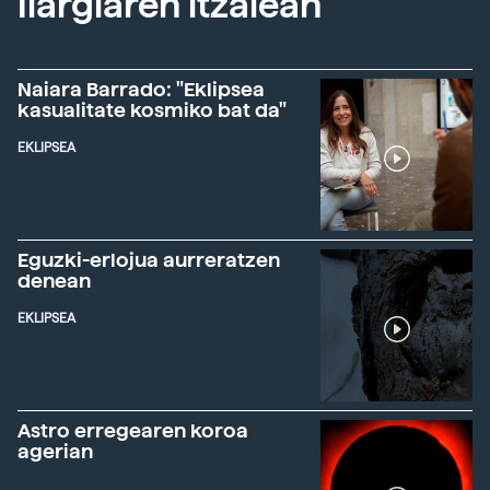
Ilargiaren itzalean
Naiara Barrado: "Eklipsea
kasualitate kosmiko bat da"
EKLIPSEA
Eguzki-erlojua aurreratzen
denean
EKLIPSEA
Astro erregearen koroa
agerian