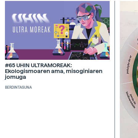
#65 UHIN ULTRAMOREAK:
Ekologismoaren ama, misoginiaren
jomuga
BERDINTASUNA