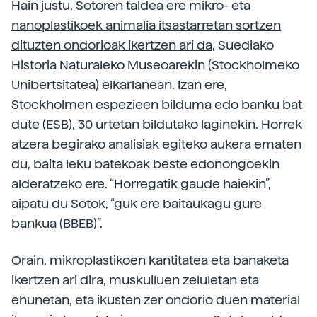
Hain justu,
Sotoren taldea ere mikro- eta
nanoplastikoek animalia itsastarretan sortzen
dituzten ondorioak ikertzen ari da
, Suediako
Historia Naturaleko Museoarekin (Stockholmeko
Unibertsitatea) elkarlanean. Izan ere,
Stockholmen espezieen bilduma edo banku bat
dute (ESB), 30 urtetan bildutako laginekin. Horrek
atzera begirako analisiak egiteko aukera ematen
du, baita leku batekoak beste edonongoekin
alderatzeko ere. “Horregatik gaude haiekin”,
aipatu du Sotok, “guk ere baitaukagu gure
bankua (BBEB)”.
Orain, mikroplastikoen kantitatea eta banaketa
ikertzen ari dira, muskuiluen zeluletan eta
ehunetan, eta ikusten zer ondorio duen material