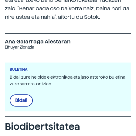
zaio. “Behar bada oso baikorra naiz, baina hori da
nire ustea eta nahia”, aitortu du Sotok.
Ana Galarraga Aiestaran
Elhuyar Zientzia
BULETINA
Bidali zure helbide elektronikoa eta jaso asteroko buletina
zure sarrera-ontzian
Bidali
Biodibertsitatea