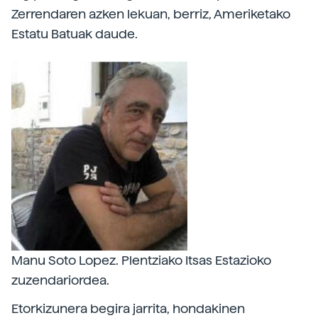
Zerrendaren azken lekuan, berriz, Ameriketako
Estatu Batuak daude.
Manu Soto Lopez. Plentziako Itsas Estazioko
zuzendariordea.
Etorkizunera begira jarrita, hondakinen