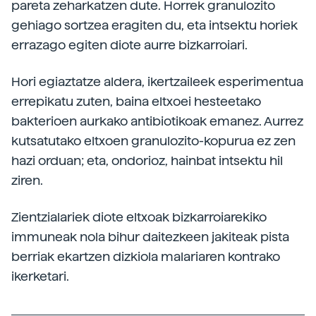
pareta zeharkatzen dute. Horrek granulozito
gehiago sortzea eragiten du, eta intsektu horiek
errazago egiten diote aurre bizkarroiari.
Hori egiaztatze aldera, ikertzaileek esperimentua
errepikatu zuten, baina eltxoei hesteetako
bakterioen aurkako antibiotikoak emanez. Aurrez
kutsatutako eltxoen granulozito-kopurua ez zen
hazi orduan; eta, ondorioz, hainbat intsektu hil
ziren.
Zientzialariek diote eltxoak bizkarroiarekiko
immuneak nola bihur daitezkeen jakiteak pista
berriak ekartzen dizkiola malariaren kontrako
ikerketari.