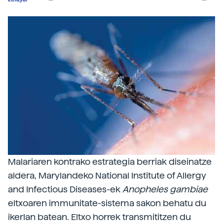
Malariaren kontrako estrategia berriak diseinatze
aldera, Marylandeko National Institute of Allergy
and Infectious Diseases-ek
Anopheles
gambiae
eltxoaren immunitate-sistema sakon behatu du
ikerlan batean. Eltxo horrek transmititzen du