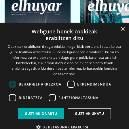
×
Webgune honek cookieak
erabiltzen ditu
Cookieak erabiltzen ditugu edukia, iragarkiak pertsonalizatzeko eta
gure trafikoa aztertzeko. Gure webgunearen erabilerari buruzko
informazioa ere partekatzen dugu gure publizitate- eta analisi-
bazkideekin, zuk eman diezun edo haiek beren zerbitzuak
erabiltzeagatik bildu duten beste informazio batzuekin konbina
dezaketenak.
BEHAR-BEHARREZKOA
ERRENDIMENDUA
BIDERATZEA
FUNTZIONALTASUNA
2026ko eka. 1a
2026ko mar. 1a
GUZTIAK ONARTU
GUZTIAK UKATU
XEHETASUNAK ERAKUTSI