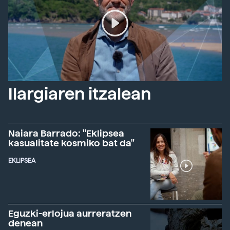
Ilargiaren itzalean
Naiara Barrado: "Eklipsea
kasualitate kosmiko bat da"
EKLIPSEA
Eguzki-erlojua aurreratzen
denean