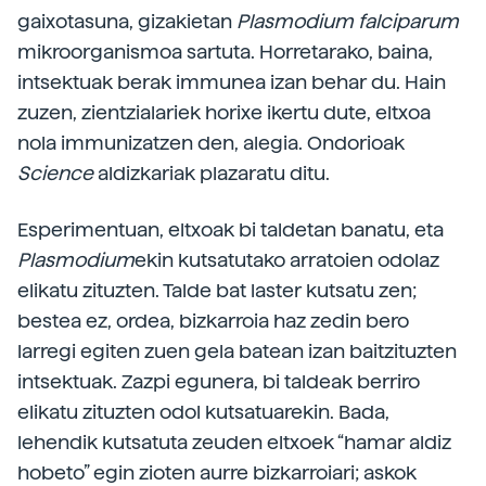
gaixotasuna, gizakietan
Plasmodium falciparum
mikroorganismoa sartuta. Horretarako, baina,
intsektuak berak immunea izan behar du. Hain
zuzen, zientzialariek horixe ikertu dute, eltxoa
nola immunizatzen den, alegia. Ondorioak
Science
aldizkariak plazaratu ditu.
Esperimentuan, eltxoak bi taldetan banatu, eta
Plasmodium
ekin kutsatutako arratoien odolaz
elikatu zituzten. Talde bat laster kutsatu zen;
bestea ez, ordea, bizkarroia haz zedin bero
larregi egiten zuen gela batean izan baitzituzten
intsektuak. Zazpi egunera, bi taldeak berriro
elikatu zituzten odol kutsatuarekin. Bada,
lehendik kutsatuta zeuden eltxoek “hamar aldiz
hobeto” egin zioten aurre bizkarroiari; askok