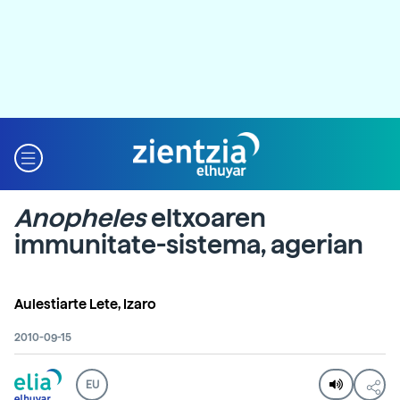
Anopheles
eltxoaren
immunitate-sistema, agerian
Aulestiarte Lete, Izaro
2010-09-15
EU