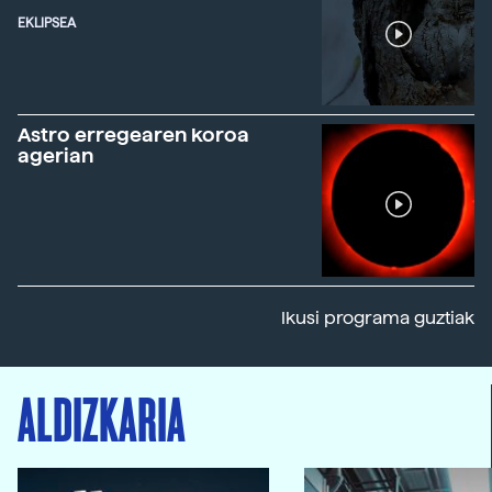
EKLIPSEA
Astro erregearen koroa
agerian
Ikusi programa guztiak
ALDIZKARIA