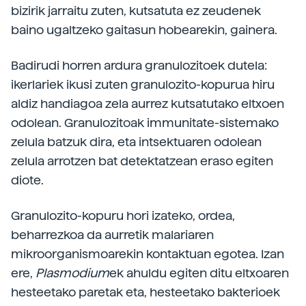
bizirik jarraitu zuten, kutsatuta ez zeudenek
baino ugaltzeko gaitasun hobearekin, gainera.
Badirudi horren ardura granulozitoek dutela:
ikerlariek ikusi zuten granulozito-kopurua hiru
aldiz handiagoa zela aurrez kutsatutako eltxoen
odolean. Granulozitoak immunitate-sistemako
zelula batzuk dira, eta intsektuaren odolean
zelula arrotzen bat detektatzean eraso egiten
diote.
Granulozito-kopuru hori izateko, ordea,
beharrezkoa da aurretik malariaren
mikroorganismoarekin kontaktuan egotea. Izan
ere,
Plasmodium
ek ahuldu egiten ditu eltxoaren
hesteetako paretak eta, hesteetako bakterioek