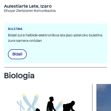
Aulestiarte Lete, Izaro
Elhuyar Zientziaren Komunikazioa
BULETINA
Bidali zure helbide elektronikoa eta jaso asteroko buletina
zure sarrera-ontzian
Bidali
Biologia