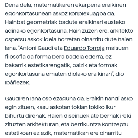
Dena dela, matematikaren ekarpena eraikinen
egonkortasunean askoz konplexuagoa da.
Hainbat geometriak badute eraikinari eusteko
adinako egonkortasuna. Hain zuzen ere, arkitekto
ospetsu askok ideia horretan oinarritu dute haien
lana. "Antoni Gaudí eta
Eduardo Torroja
maisuen
filosofia da forma bera badela ederra, ez
bakarrik estetikarengatik, baizik eta formak
egonkortasuna ematen diolako eraikinari", dio
Ibáñezek.
Gaudíren lana oso ezaguna da
. Eraikin handi asko
egin zituen, kasu askotan tokian tokiko ikur
bihurtu direnak. Haien diseinuek ate berriak ireki
zituzten arkitekturan, eta berrikuntza kontzeptu
estetikoan ez ezik, matematikan ere oinarritu