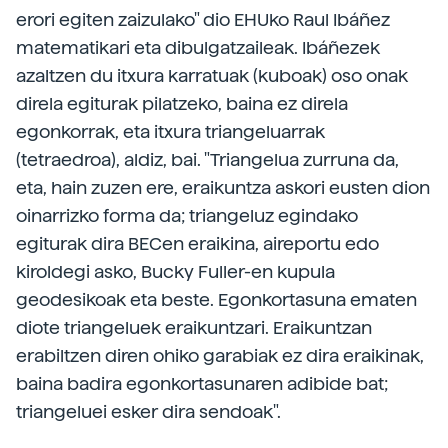
erori egiten zaizulako" dio EHUko Raul Ibáñez
matematikari eta dibulgatzaileak. Ibáñezek
azaltzen du itxura karratuak (kuboak) oso onak
direla egiturak pilatzeko, baina ez direla
egonkorrak, eta itxura triangeluarrak
(tetraedroa), aldiz, bai. "Triangelua zurruna da,
eta, hain zuzen ere, eraikuntza askori eusten dion
oinarrizko forma da; triangeluz egindako
egiturak dira BECen eraikina, aireportu edo
kiroldegi asko, Bucky Fuller-en kupula
geodesikoak eta beste. Egonkortasuna ematen
diote triangeluek eraikuntzari. Eraikuntzan
erabiltzen diren ohiko garabiak ez dira eraikinak,
baina badira egonkortasunaren adibide bat;
triangeluei esker dira sendoak".