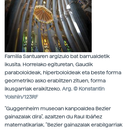
Familia Santuaren argizulo bat barrualdetik
ikusita. Horrelako egituretan, Gaudík
paraboloideak, hiperboloideak eta beste forma
geometriko asko erabiltzen zituen, forma
ikusgarriak eraikitzeko.
Arg. © Konstantin
Yolshin/123RF
"Guggenheim museoan kanpoaldea Bezier
gainazalak dira", azaltzen du Raul Ibáñez
matematikariak. "Bezier gainazalak erabilgarriak