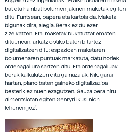
Rogelio Diez ingeniariak. "Eraikin osoaren maketa
bat eta hainbat bolumen jakinen maketak egiten
ditu. Funtsean, papera eta kartoia da. Maketa
bigunak dira, alegia. Berak ez du ezer
zizelkatzen. Eta, maketak bukatutzat ematen
dituenean, arkatz optiko baten bitartez
digitalizatzen ditu: espazioan maketaren
bolumenaren puntuak markatuta, datu horiek
ordenagailura sartzen ditu. Eta ordenagailuak
berak kalkulatzen ditu gainazalak. Nik, garai
hartan, plano baten gaineko digitalizazioa
besterik ez nuen ezagutzen. Gauza bera hiru
dimentsiotan egiten Gehryri ikusi nion
lehenengoz".