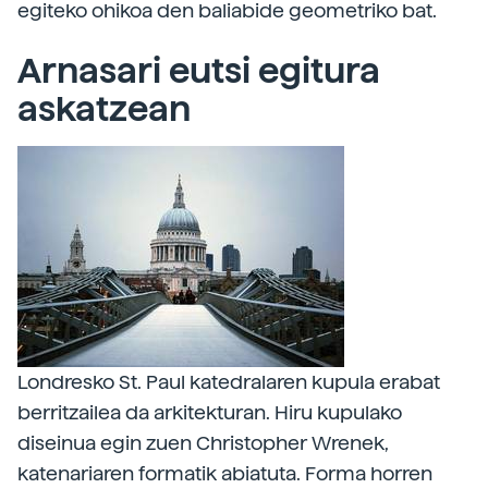
egiteko ohikoa den baliabide geometriko bat.
Arnasari eutsi egitura
askatzean
Londresko St. Paul katedralaren kupula erabat
berritzailea da arkitekturan. Hiru kupulako
diseinua egin zuen Christopher Wrenek,
katenariaren formatik abiatuta. Forma horren