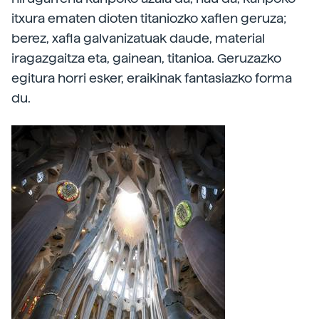
itxura ematen dioten titaniozko xaflen geruza;
berez, xafla galvanizatuak daude, material
iragazgaitza eta, gainean, titanioa. Geruzazko
egitura horri esker, eraikinak fantasiazko forma
du.