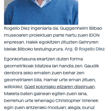
Rogelio Diez ingeniaria da. Guggenheim Bilbao
museoaren proiektuan parte hartu zuen IDON
enpresan. Haiek egokitzen zituzten Gehryren
ideiak Bilboko testuingurura.
Arg. © Rogelio Diez
Egonkortasuna ekartzen duten forma
geometrikoak bilatzea lan handia zen. Gaudík
denbora asko ematen zuen behar zen
geometriaren bila. Hamar urte eman zituen,
adibidez,
Güell koloniako elizaren diseinuan
.
Maketa baten gainean egiten zuen lana,
berrehun urte lehenago Christopher Wrenek
egin zuen antzerako moduan; alegia, buruz