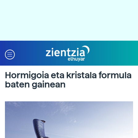
Hormigoia eta kristala formula
baten gainean