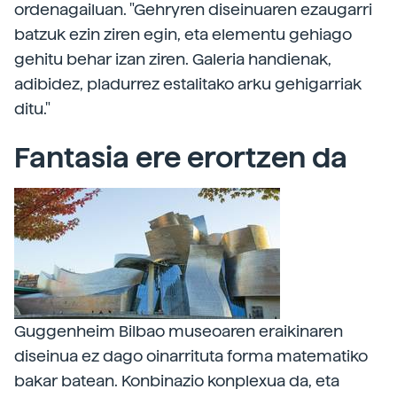
ordenagailuan. "Gehryren diseinuaren ezaugarri
batzuk ezin ziren egin, eta elementu gehiago
gehitu behar izan ziren. Galeria handienak,
adibidez, pladurrez estalitako arku gehigarriak
ditu."
Fantasia ere erortzen da
Guggenheim Bilbao museoaren eraikinaren
diseinua ez dago oinarrituta forma matematiko
bakar batean. Konbinazio konplexua da, eta