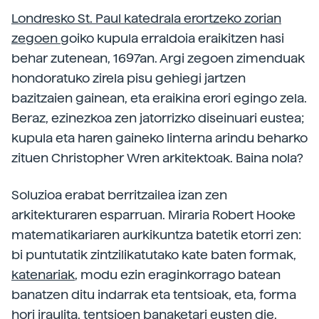
Londresko St. Paul katedrala erortzeko zorian
zegoen
goiko kupula erraldoia eraikitzen hasi
behar zutenean, 1697an. Argi zegoen zimenduak
hondoratuko zirela pisu gehiegi jartzen
bazitzaien gainean, eta eraikina erori egingo zela.
Beraz, ezinezkoa zen jatorrizko diseinuari eustea;
kupula eta haren gaineko linterna arindu beharko
zituen Christopher Wren arkitektoak. Baina nola?
Soluzioa erabat berritzailea izan zen
arkitekturaren esparruan. Miraria Robert Hooke
matematikariaren aurkikuntza batetik etorri zen:
bi puntutatik zintzilikatutako kate baten formak,
katenariak
, modu ezin eraginkorrago batean
banatzen ditu indarrak eta tentsioak, eta, forma
hori iraulita, tentsioen banaketari eusten die.