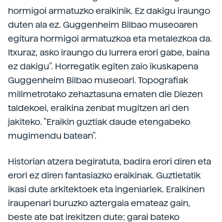
hormigoi armatuzko eraikinik. Ez dakigu iraungo
duten ala ez. Guggenheim Bilbao museoaren
egitura hormigoi armatuzkoa eta metalezkoa da.
Itxuraz, asko iraungo du lurrera erori gabe, baina
ez dakigu". Horregatik egiten zaio ikuskapena
Guggenheim Bilbao museoari. Topografiak
milimetrotako zehaztasuna ematen die Diezen
taldekoei, eraikina zenbat mugitzen ari den
jakiteko. "Eraikin guztiak daude etengabeko
mugimendu batean".
Historian atzera begiratuta, badira erori diren eta
erori ez diren fantasiazko eraikinak. Guztietatik
ikasi dute arkitektoek eta ingeniariek. Eraikinen
iraupenari buruzko aztergaia emateaz gain,
beste ate bat irekitzen dute; garai bateko