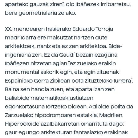
aparteko gauzak ziren", dio Ibáñezek irribarretsu,
bera geometrialaria zelako.
XX. mendearen hasierako Eduardo Torroja
madrildarra ere maisutzat hartzen dute
arkitektoek, nahiz eta ez zen arkitektoa. Bide-
ingeniaria zen. Ez da Gaudí bezain ezaguna,
Ibáñezen hitzetan agian "ez zuelako eraikin
monumental askorik egin, eta egin zituenak
Espainiako Gerra Zibilean bota zituztelako lurrera".
Baina sen handia zuen, eta aparta izan zen
baliabide matematikoak ustiatzen
egonkortasuna lortzeko bidean. Adibide polita da
Zarzuelako hipodromoaren estalkia, Madrilen.
Hiperboloide azalbakarretan oinarrituta dago:
gaur egungo arkitekturan fantasiazko eraikinak