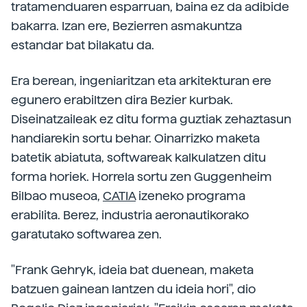
tratamenduaren esparruan, baina ez da adibide
bakarra. Izan ere, Bezierren asmakuntza
estandar bat bilakatu da.
Era berean, ingeniaritzan eta arkitekturan ere
egunero erabiltzen dira Bezier kurbak.
Diseinatzaileak ez ditu forma guztiak zehaztasun
handiarekin sortu behar. Oinarrizko maketa
batetik abiatuta, softwareak kalkulatzen ditu
forma horiek. Horrela sortu zen Guggenheim
Bilbao museoa,
CATIA
izeneko programa
erabilita. Berez, industria aeronautikorako
garatutako softwarea zen.
"Frank Gehryk, ideia bat duenean, maketa
batzuen gainean lantzen du ideia hori", dio