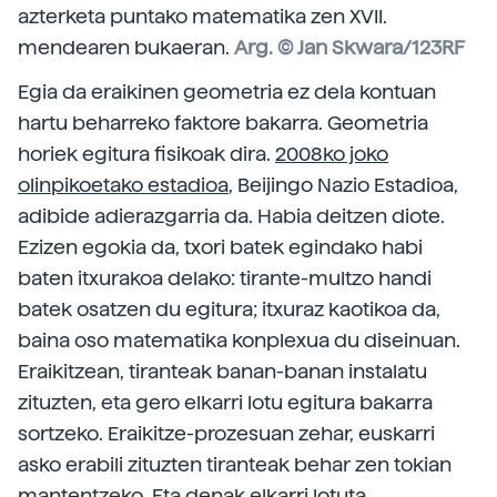
azterketa puntako matematika zen XVII.
mendearen bukaeran.
Arg. © Jan Skwara/123RF
Egia da eraikinen geometria ez dela kontuan
hartu beharreko faktore bakarra. Geometria
horiek egitura fisikoak dira.
2008ko joko
olinpikoetako estadioa
, Beijingo Nazio Estadioa,
adibide adierazgarria da. Habia deitzen diote.
Ezizen egokia da, txori batek egindako habi
baten itxurakoa delako: tirante-multzo handi
batek osatzen du egitura; itxuraz kaotikoa da,
baina oso matematika konplexua du diseinuan.
Eraikitzean, tiranteak banan-banan instalatu
zituzten, eta gero elkarri lotu egitura bakarra
sortzeko. Eraikitze-prozesuan zehar, euskarri
asko erabili zituzten tiranteak behar zen tokian
mantentzeko. Eta denak elkarri lotuta