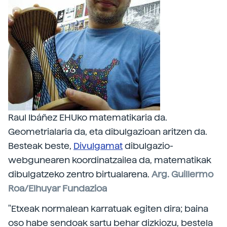
Raul Ibáñez EHUko matematikaria da.
Geometrialaria da, eta dibulgazioan aritzen da.
Besteak beste,
Divulgamat
dibulgazio-
webgunearen koordinatzailea da, matematikak
dibulgatzeko zentro birtualarena.
Arg. Guillermo
Roa/Elhuyar Fundazioa
"Etxeak normalean karratuak egiten dira; baina
oso habe sendoak sartu behar dizkiozu, bestela