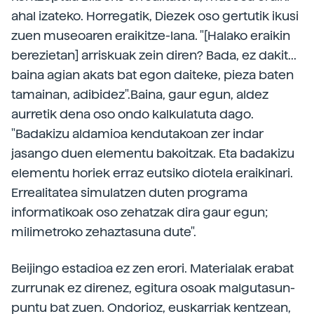
ahal izateko. Horregatik, Diezek oso gertutik ikusi
zuen museoaren eraikitze-lana. "[Halako eraikin
berezietan] arriskuak zein diren? Bada, ez dakit...
baina agian akats bat egon daiteke, pieza baten
tamainan, adibidez".Baina, gaur egun, aldez
aurretik dena oso ondo kalkulatuta dago.
"Badakizu aldamioa kendutakoan zer indar
jasango duen elementu bakoitzak. Eta badakizu
elementu horiek erraz eutsiko diotela eraikinari.
Errealitatea simulatzen duten programa
informatikoak oso zehatzak dira gaur egun;
milimetroko zehaztasuna dute".
Beijingo estadioa ez zen erori. Materialak erabat
zurrunak ez direnez, egitura osoak malgutasun-
puntu bat zuen. Ondorioz, euskarriak kentzean,