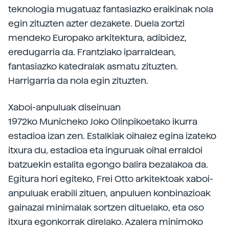
teknologia mugatuaz fantasiazko eraikinak nola
egin zituzten azter dezakete. Duela zortzi
mendeko Europako arkitektura, adibidez,
eredugarria da. Frantziako iparraldean,
fantasiazko katedralak asmatu zituzten.
Harrigarria da nola egin zituzten.
Xaboi-anpuluak diseinuan
1972ko Municheko Joko Olinpikoetako ikurra
estadioa izan zen. Estalkiak oihalez egina izateko
itxura du, estadioa eta inguruak oihal erraldoi
batzuekin estalita egongo balira bezalakoa da.
Egitura hori egiteko, Frei Otto arkitektoak xaboi-
anpuluak erabili zituen, anpuluen konbinazioak
gainazal minimalak sortzen dituelako, eta oso
itxura egonkorrak direlako. Azalera minimoko