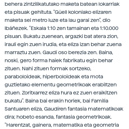
behera zintzilikatutako maketa batean lokarriak
eta pisuak gehituta. "Güell koloniako elizaren
maketa sei metro luze eta lau garai zen", dio
Ibáñezek. "Eskala 1:10 zen tamainan eta 1:10.000
pisuan. Bukatu zuenean, argazki bat atera zion,
irauli egin zuen irudia, eta eliza izan behar zuena
marraztu zuen. Gaudí oso berezia zen. Baina,
noski, gero forma haiek fabrikatu egin behar
zituen. Nahi zituen formak sortzeko,
paraboloideak, hiperboloideak eta mota
guztietako elementu geometrikoak erabiltzen
zituen. Zoritxarrez eliza hura ez zuen eraikitzen
bukatu". Baina bai erakin horiek, bai Familia
Santuaren eliza, Gaudíren fantasia matematikoak
dira; hobeto esanda, fantasia geometrikoak.
"Harentzat, gainera, matematika eta geometria