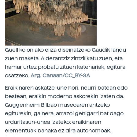
Güell koloniako eliza diseinatzeko Gaudík landu
zuen maketa. Alderantziz zintzilikatu zuen, eta
hamar urtez probatu zituen katenariak, egitura
osatzeko.
Arg. Canaan/CC_BY-SA
Eraikinaren askatze-une hori, neurri batean edo
bestean, eraikin moderno askorekin izaten da.
Guggenheim Bilbao museoaren antzeko
egiturekin, gainera, arrazoi gehigarri bat dago
urduritasun-unea izateko: eraikinaren
elementuak banaka ez dira autonomoak.