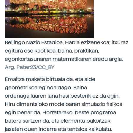
Beijingo Nazio Estadioa, Habia ezizenekoa; itxuraz
egitura oso kaotikoa, baina, praktikan,
egonkortasunaren matematikaren eredu argia.
Arg. Peter23/CC_BY
Emaitza maketa birtuala da, eta alde
geometrikoa eginda dago. Baina
ordenagailuaren lana hasi besterik ez da egin.
Hiru dimentsioko modeloaren simulazio fisikoa
egin behar da. Horretarako, beste programa
batera sartzen da, eta elementu bakoitzak
jasaten duen indarra eta tentsioa kalkulatu.