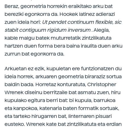
Beraz, geometria horrekin eraikitako arku bat
bereziki egonkorra da. Hookek latinez adierazi
zuen ideia hori:
Ut pendet continuum flexible, sic
stabit contiguum rigidum inversum
. Alegia,
kable malgu batek muturretatik zintzilikatuta
hartzen duen forma bera baina iraulita duen arku
zurrun bat egonkorra da.
Arkuetan ez ezik, kupuletan ere funtzionatzen du
ideia horrek, arkuaren geometria biraraziz sortua
baldin bada. Horretaz konturatuta, Christopher
Wrenek diseinu berritzaile bat asmatu zuen, hiru
kupulako egitura berri bat: bi kupula, barrukoa
eta kanpokoa, katenaria baten formatik sortuak,
eta tarteko hirugarren bat, linternaren pisuari
eusteko. Wrenek kate bat zintzilikatuta eta erdian