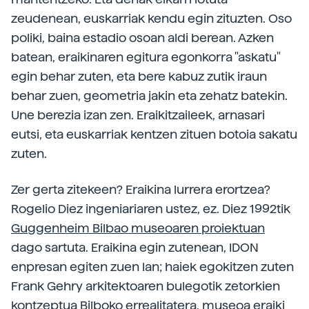
zeudenean, euskarriak kendu egin zituzten. Oso
poliki, baina estadio osoan aldi berean. Azken
batean, eraikinaren egitura egonkorra "askatu"
egin behar zuten, eta bere kabuz zutik iraun
behar zuen, geometria jakin eta zehatz batekin.
Une berezia izan zen. Eraikitzaileek, arnasari
eutsi, eta euskarriak kentzen zituen botoia sakatu
zuten.
Zer gerta zitekeen? Eraikina lurrera erortzea?
Rogelio Diez ingeniariaren ustez, ez. Diez 1992tik
Guggenheim Bilbao museoaren proiektuan
dago sartuta. Eraikina egin zutenean, IDON
enpresan egiten zuen lan; haiek egokitzen zuten
Frank Gehry arkitektoaren bulegotik zetorkien
kontzeptua Bilboko errealitatera, museoa eraiki