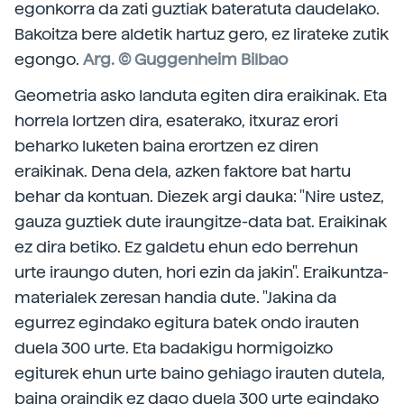
egonkorra da zati guztiak bateratuta daudelako.
Bakoitza bere aldetik hartuz gero, ez lirateke zutik
egongo.
Arg. © Guggenheim Bilbao
Geometria asko landuta egiten dira eraikinak. Eta
horrela lortzen dira, esaterako, itxuraz erori
beharko luketen baina erortzen ez diren
eraikinak. Dena dela, azken faktore bat hartu
behar da kontuan. Diezek argi dauka: "Nire ustez,
gauza guztiek dute iraungitze-data bat. Eraikinak
ez dira betiko. Ez galdetu ehun edo berrehun
urte iraungo duten, hori ezin da jakin". Eraikuntza-
materialek zeresan handia dute. "Jakina da
egurrez egindako egitura batek ondo irauten
duela 300 urte. Eta badakigu hormigoizko
egiturek ehun urte baino gehiago irauten dutela,
baina oraindik ez dago duela 300 urte egindako