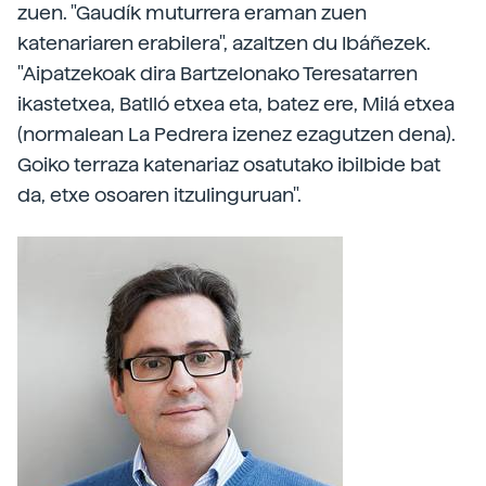
zuen. "Gaudík muturrera eraman zuen
katenariaren erabilera", azaltzen du Ibáñezek.
"Aipatzekoak dira Bartzelonako Teresatarren
ikastetxea, Batlló etxea eta, batez ere, Milá etxea
(normalean La Pedrera izenez ezagutzen dena).
Goiko terraza katenariaz osatutako ibilbide bat
da, etxe osoaren itzulinguruan".