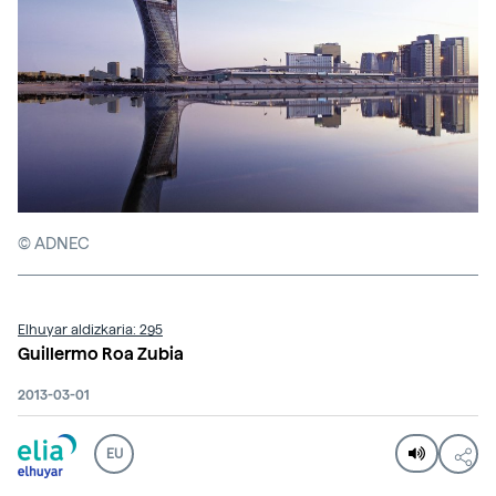
© ADNEC
Elhuyar aldizkaria: 295
Guillermo Roa Zubia
2013-03-01
EU