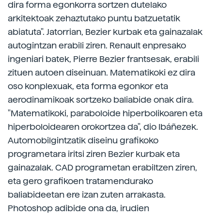
dira forma egonkorra sortzen dutelako
arkitektoak zehaztutako puntu batzuetatik
abiatuta". Jatorrian, Bezier kurbak eta gainazalak
autogintzan erabili ziren. Renault enpresako
ingeniari batek, Pierre Bezier frantsesak, erabili
zituen autoen diseinuan. Matematikoki ez dira
oso konplexuak, eta forma egonkor eta
aerodinamikoak sortzeko baliabide onak dira.
"Matematikoki, paraboloide hiperbolikoaren eta
hiperboloidearen orokortzea da", dio Ibáñezek.
Automobilgintzatik diseinu grafikoko
programetara iritsi ziren Bezier kurbak eta
gainazalak. CAD programetan erabiltzen ziren,
eta gero grafikoen tratamendurako
baliabideetan ere izan zuten arrakasta.
Photoshop adibide ona da, irudien