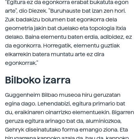
"Egitura ez da egonkorra erabat bukatuta egon
arte", dio Diezek. "Buruhauste bat izan zen hori.
Zuk badakizu bolumen bat egonkorra dela
geometria jakin bat duelako eta topologia itxia
delako. Baina elementu baten erdia, adibidez, ez
da egonkorra. Horregatik, elementu guztiak
elkarrekin batera muntatu arte ez dira
egonkorrak."
Bilboko izarra
Guggenheim Bilbao museoa hiru geruzatan
egina dago. Lehendabizi, egitura primario bat
du, eraikinaren oinarrizko elementuekin. Bigarren
geruza egitura arinago bat da, aluminiozkoa,
Gehryk diseinatutako forma emango ziona. Eta
hirugarrena kanpoko azala da, hau da, kanpoko