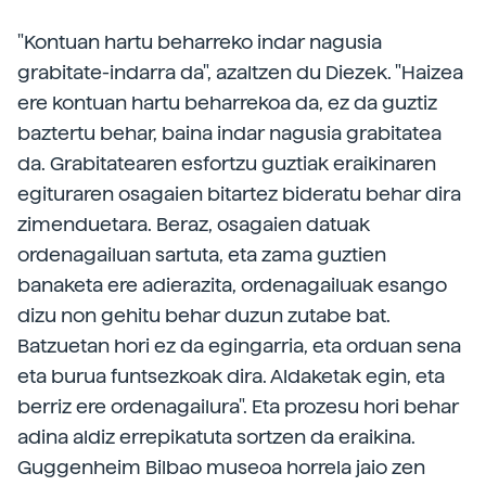
"Kontuan hartu beharreko indar nagusia
grabitate-indarra da", azaltzen du Diezek. "Haizea
ere kontuan hartu beharrekoa da, ez da guztiz
baztertu behar, baina indar nagusia grabitatea
da. Grabitatearen esfortzu guztiak eraikinaren
egituraren osagaien bitartez bideratu behar dira
zimenduetara. Beraz, osagaien datuak
ordenagailuan sartuta, eta zama guztien
banaketa ere adierazita, ordenagailuak esango
dizu non gehitu behar duzun zutabe bat.
Batzuetan hori ez da egingarria, eta orduan sena
eta burua funtsezkoak dira. Aldaketak egin, eta
berriz ere ordenagailura". Eta prozesu hori behar
adina aldiz errepikatuta sortzen da eraikina.
Guggenheim Bilbao museoa horrela jaio zen