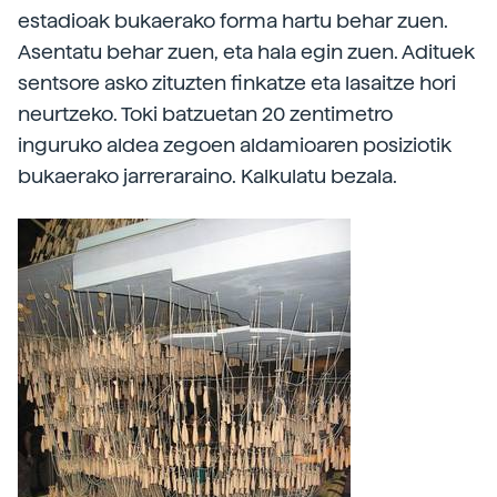
estadioak bukaerako forma hartu behar zuen.
Asentatu behar zuen, eta hala egin zuen. Adituek
sentsore asko zituzten finkatze eta lasaitze hori
neurtzeko. Toki batzuetan 20 zentimetro
inguruko aldea zegoen aldamioaren posiziotik
bukaerako jarreraraino. Kalkulatu bezala.