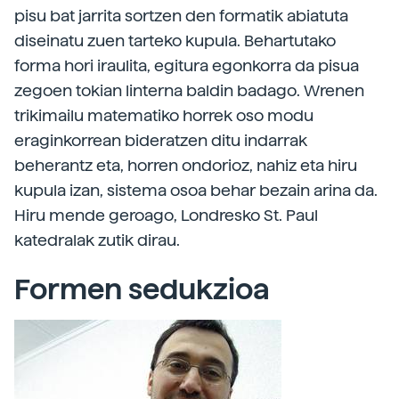
pisu bat jarrita sortzen den formatik abiatuta
diseinatu zuen tarteko kupula. Behartutako
forma hori iraulita, egitura egonkorra da pisua
zegoen tokian linterna baldin badago. Wrenen
trikimailu matematiko horrek oso modu
eraginkorrean bideratzen ditu indarrak
beherantz eta, horren ondorioz, nahiz eta hiru
kupula izan, sistema osoa behar bezain arina da.
Hiru mende geroago, Londresko St. Paul
katedralak zutik dirau.
Formen sedukzioa