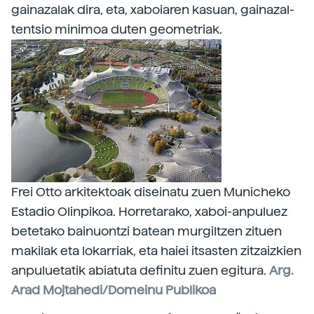
gainazalak dira, eta, xaboiaren kasuan, gainazal-
tentsio minimoa duten geometriak.
Frei Otto arkitektoak diseinatu zuen Municheko
Estadio Olinpikoa. Horretarako, xaboi-anpuluez
betetako bainuontzi batean murgiltzen zituen
makilak eta lokarriak, eta haiei itsasten zitzaizkien
anpuluetatik abiatuta definitu zuen egitura.
Arg.
Arad Mojtahedi/Domeinu Publikoa