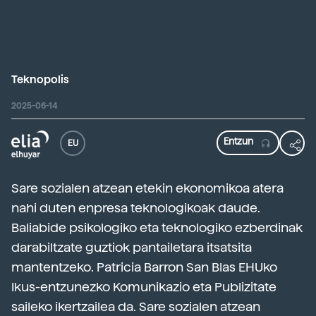
Teknopolis
2025-06-14
EU
Sare sozialen atzean etekin ekonomikoa atera
nahi duten enpresa teknologikoak daude.
Baliabide psikologiko eta teknologiko ezberdinak
darabiltzate guztiok pantailetara itsatsita
mantentzeko. Patricia Barron San Blas EHUko
Ikus-entzunezko Komunikazio eta Publizitate
saileko ikertzailea da. Sare sozialen atzean