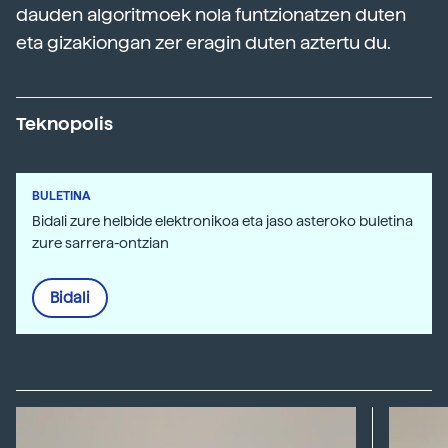
dauden algoritmoek nola funtzionatzen duten
eta gizakiongan zer eragin duten aztertu du.
Teknopolis
BULETINA
Bidali zure helbide elektronikoa eta jaso asteroko buletina
zure sarrera-ontzian
Bidali