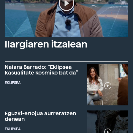
Ilargiaren itzalean
Naiara Barrado: "Eklipsea
kasualitate kosmiko bat da"
EKLIPSEA
Eguzki-erlojua aurreratzen
denean
EKLIPSEA