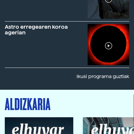
Astro erregearen koroa
agerian
Ikusi programa guztiak
ALDIZKARIA