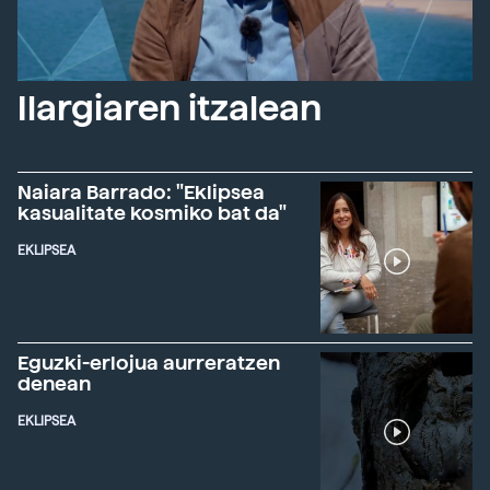
Ilargiaren itzalean
Naiara Barrado: "Eklipsea
kasualitate kosmiko bat da"
EKLIPSEA
Eguzki-erlojua aurreratzen
denean
EKLIPSEA