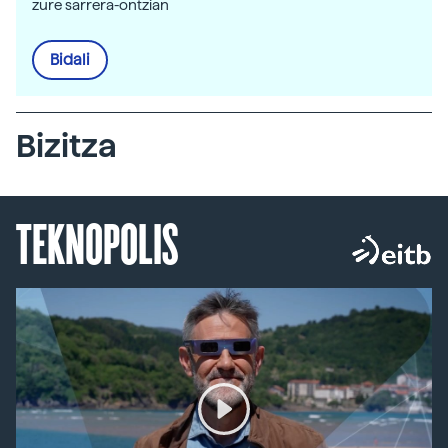
zure sarrera-ontzian
Bidali
Bizitza
TEKNOPOLIS