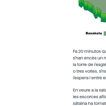
Fa 20 minutos que
s'han encès un m
la torre de l'esg
o tres voltes, s'
l'espera i entre e
En veure a la sat
les escorces afil
sátaina ha tornat