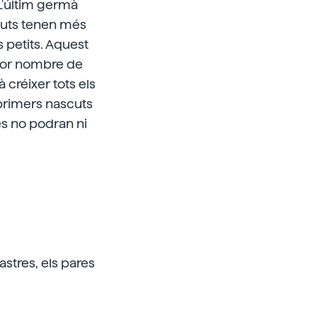
 L'últim germà
scuts tenen més
s petits. Aquest
ajor nombre de
 créixer tots els
 primers nascuts
es no podran ni
astres, els pares