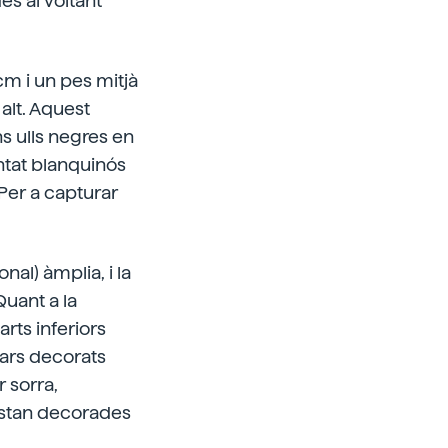
es al voltant
cm i un pes mitjà
alt. Aquest
ns ulls negres en
ntat blanquinós
Per a capturar
nal) àmplia, i la
Quant a la
rts inferiors
ars decorats
r sorra,
 estan decorades