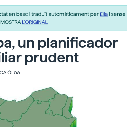
ctat en basc i traduït automàticament per
Elia
i sense 
r. MOSTRA
L’ORIGINAL
iba, un planificador
liar prudent
CA Òliba