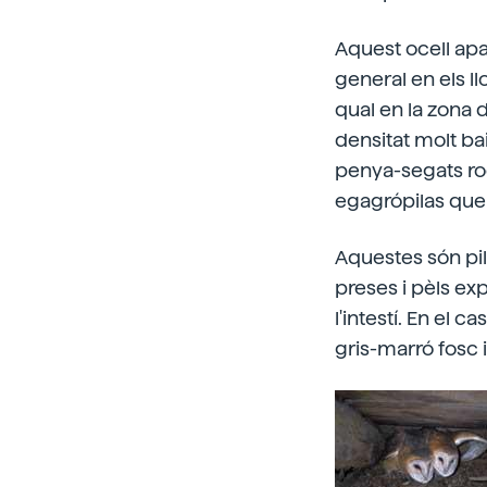
Aquest ocell apar
general en els ll
qual en la zona 
densitat molt baix
penya-segats roc
egagrópilas que 
Aquestes són pil
preses i pèls exp
l'intestí. En el 
gris-marró fosc 