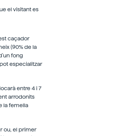
ue el visitant es
uest caçador
eix (90% de la
 d'un fong
pot especialitzar
locarà entre 4 i 7
ent arrodonits
 la femella
 ou, el primer