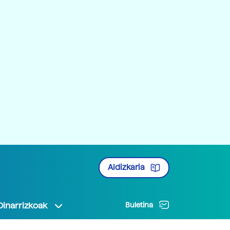
Aldizkaria
Oinarrizkoak
Buletina