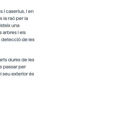
 i caserius, i en
 la raó per la
isteix una
s arbres i els
 detecció de les
rts dures de les
se passar per
l seu exterior és