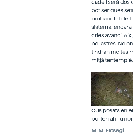
cadell serà dos d
pot ser dues set
probabilitat de t
sistema, encara 
cries avanci. Aix
pollastres. No o
tindran moltes m
mitjà tentempié,
Ous posats en el
porten al niu no
M. M. Elosegi