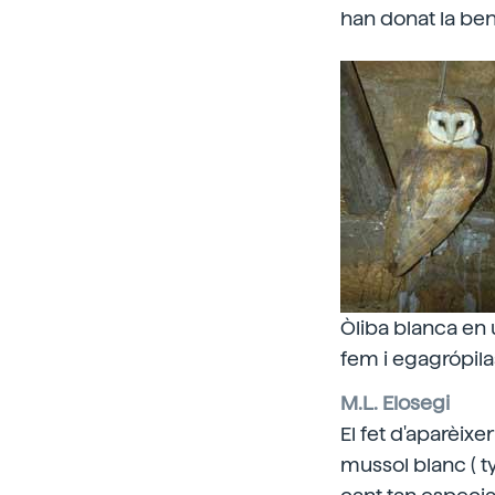
han donat la ben
Òliba blanca en u
fem i egagrópila
M.L. Elosegi
El fet d'aparèixer
mussol blanc ( t