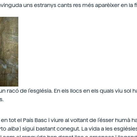
vinguda uns estranys cants res més aparèixer en la f
n racó de l'església. En els llocs en els quals viu sol 
s.
 en tot el País Basc i viure al voltant de l'ésser humà h
yto
alba
) sigui bastant conegut. La vida a les esglésies,