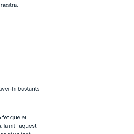
inestra.
haver-hi bastants
a fet que el
 la nit i aquest