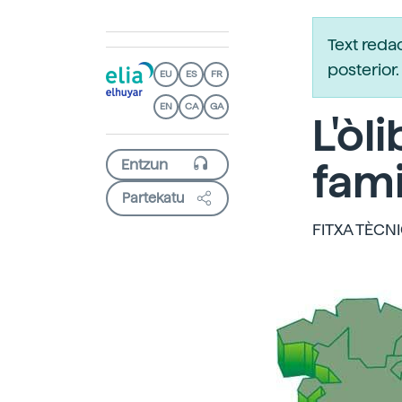
Text reda
posterio
EU
ES
FR
EN
CA
GA
L'òl
fami
Partekatu
FITXA TÈCNI