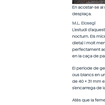
En acostar-se al 
desplaça.
M.L. Elosegi
L'estudi d'aques
nocturn. Els mi
dieta) i molt men
perfectament ada
en la caça de pa
El període de ges
ous blancs en un
de 40 x 31 mm el
s'encarrega de l
Atès que la feme