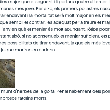
ies major que el següent i li portarà quatre al tercer.
manes més jove. Per això, els primers pollastres na
irar endavant i la mortalitat serà molt major en els mé
que sembli el contrari, és adequat per a treure el m
í, l'any en què el menjar és molt abundant, l'òliba podrà
bstant això, si no aconsegueix el menjar suficient, els
és possibilitats de tirar endavant, ja que els més jov
 ja que moriran en cadena.
 munt d'herbes de la golfa. Per al naixement dels poll
mbrosos ratolins morts.