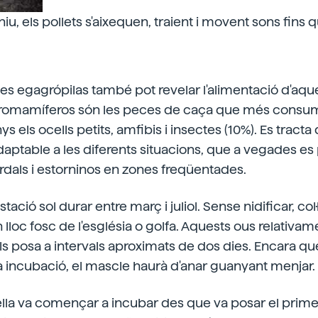
niu, els pollets s'aixequen, traient i movent sons fins q
tes egagrópilas també pot revelar l'alimentació d'aq
cromamíferos són les peces de caça que més consum
ys els ocells petits, amfibis i insectes (10%). Es tracta
ptable a les diferents situacions, que a vegades es 
rdals i estorninos en zones freqüentades.
tació sol durar entre març i juliol. Sense nidificar, col·
 lloc fosc de l'església o golfa. Aquests ous relativam
s posa a intervals aproximats de dos dies. Encara que
a incubació, el mascle haurà d'anar guanyant menjar.
lla va començar a incubar des que va posar el primer