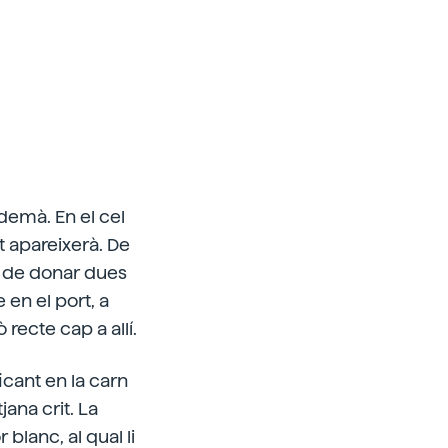
 demà. En el cel
t apareixerà. De
és de donar dues
 en el port, a
 recte cap a allí.
icant en la carn
ana crit. La
blanc, al qual li