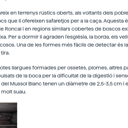
eix en terrenys rústics oberts, als voltants dels pobles
ocs que li ofereixen safaretjos per a la caça. Aquesta és
de Roncal i en regions similars cobertes de boscos ex
a. Per a dormir li agraden l'església, la borda, els vell
osos. Una de les formes més fàcils de detectar és la
tira.
otes llargues formades per ossetes, plomes, altres pa
ulsats de la boca per la dificultat de la digestió i sen
cas del Mussol Blanc tenen un diàmetre de 2,5-3,5 cm i e
i molt suau.