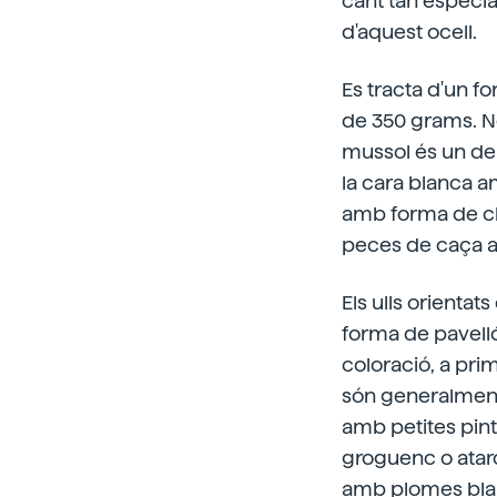
cant tan especia
d'aquest ocell.
Es tracta d'un f
de 350 grams. No
mussol és un del
la cara blanca a
amb forma de cl
peces de caça a la
Els ulls orientat
forma de pavelló
coloració, a prim
són generalment
amb petites pintt
groguenc o ataro
amb plomes blanq