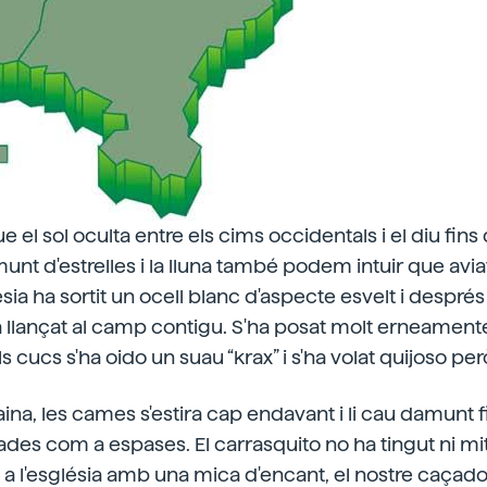
 el sol oculta entre els cims occidentals i el diu fins
unt d'estrelles i la lluna també podem intuir que avia
lésia ha sortit un ocell blanc d'aspecte esvelt i despr
ha llançat al camp contigu. S'ha posat molt erneamente
ls cucs s'ha oido un suau “krax” i s'ha volat quijoso però
aina, les cames s'estira cap endavant i li cau damunt f
ades com a espases. El carrasquito no ha tingut ni mitj
 a l'església amb una mica d'encant, el nostre caçador 