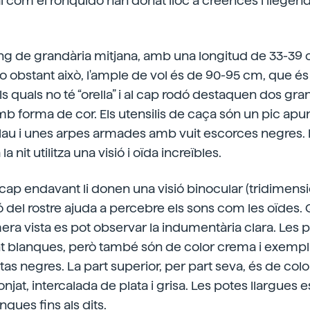
l com el ronquido han donat lloc a creences i llegend
ong de grandària mitjana, amb una longitud de 33-39 
 obstant això, l'ample de vol és de 90-95 cm, que és 
s quals no té “orella” i al cap rodó destaquen dos gra
mb forma de cor. Els utensilis de caça són un pic apu
au i unes arpes armades amb vuit escorces negres. 
 nit utilitza una visió i oïda increïbles.
s cap endavant li donen una visió binocular (tridimensio
 del rostre ajuda a percebre els sons com les oïdes. 
era vista es pot observar la indumentària clara. Les pa
 blanques, però també són de color crema i exempl
as negres. La part superior, per part seva, és de colo
njat, intercalada de plata i grisa. Les potes llargues
ues fins als dits.