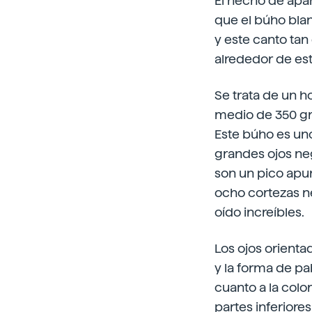
El hecho de apar
que el búho blan
y este canto tan
alrededor de est
Se trata de un 
medio de 350 gr
Este búho es uno
grandes ojos neg
son un pico apu
ocho cortezas ne
oído increíbles.
Los ojos orienta
y la forma de pa
cuanto a la colo
partes inferior