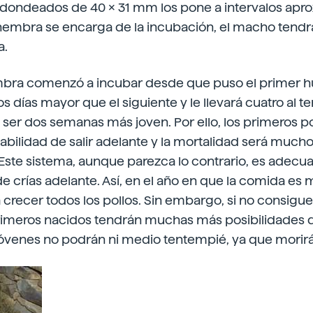
edondeados de 40 x 31 mm los pone a intervalos apr
 hembra se encarga de la incubación, el macho tendrá
a.
bra comenzó a incubar desde que puso el primer hu
 días mayor que el siguiente y le llevará cuatro al ter
er dos semanas más joven. Por ello, los primeros po
bilidad de salir adelante y la mortalidad será much
ste sistema, aunque parezca lo contrario, es adecua
 crías adelante. Así, en el año en que la comida es
 crecer todos los pollos. Sin embargo, si no consigu
primeros nacidos tendrán muchas más posibilidades de
jóvenes no podrán ni medio tentempié, ya que morir