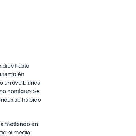
o dice hasta
na también
do un ave blanca
mpo contiguo. Se
rices se ha oido
cima metiendo en
ido ni media