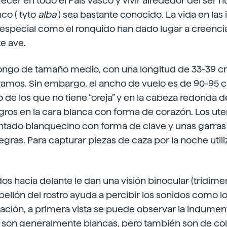
ecer en todo el País Vasco y vivir alrededor del se
co ( tyto
alba
) sea bastante conocido. La vida en las 
 especial como el ronquido han dado lugar a creenci
e ave.
hongo de tamaño medio, con una longitud de 33-39 c
amos. Sin embargo, el ancho de vuelo es de 90-95 cm
 de los que no tiene “oreja” y en la cabeza redonda 
ros en la cara blanca con forma de corazón. Los uten
ntado blanquecino con forma de clave y unas garra
gras. Para capturar piezas de caza por la noche utili
dos hacia delante le dan una visión binocular (tridime
bellón del rostro ayuda a percibir los sonidos como lo
ración, a primera vista se puede observar la indument
es son generalmente blancas, pero también son de co