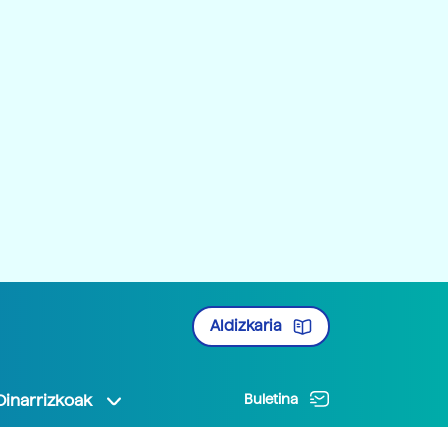
Aldizkaria
Oinarrizkoak
Buletina