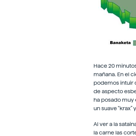
Hace 20 minutos 
mañana. En el ci
podemos intuir q
de aspecto esbel
ha posado muy er
un suave “krax” y
Al ver a la satai
la carne las cor