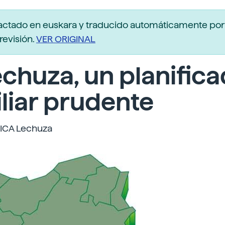
actado en euskara y traducido automáticamente po
revisión.
VER ORIGINAL
echuza, un planific
liar prudente
ICA Lechuza