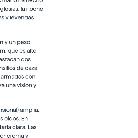
r humano ha hecho
iglesias, la noche
as y leyendas
m y un peso
, que es alto.
destacan dos
silios de caza
s armadas con
za una visión y
nsional) amplia,
s oídos. En
aria clara. Las
lor crema y