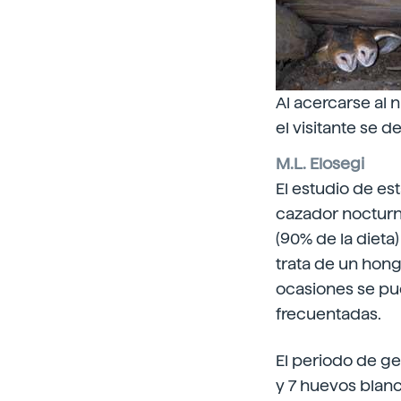
Al acercarse al 
el visitante se d
M.L. Elosegi
El estudio de es
cazador nocturn
(90% de la dieta
trata de un hong
ocasiones se pue
frecuentadas.
El periodo de ges
y 7 huevos blanc