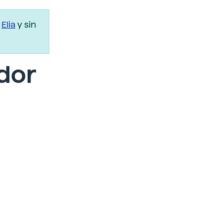
r
Elia
y sin
ador