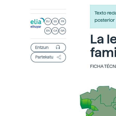
Texto red
posterior 
EU
ES
FR
EN
CA
GA
La l
fami
Partekatu
FICHA TÉCN