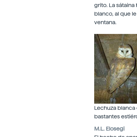
grito. La sátain
blanco, al que l
ventana.
Lechuza blanca e
bastantes estiér
M.L. Elosegi