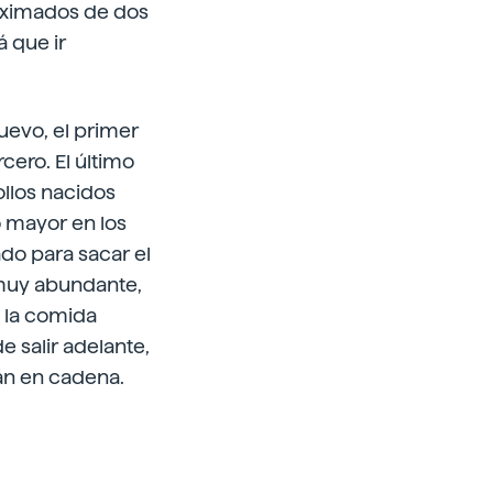
oximados de dos
 que ir
evo, el primer
cero. El último
llos nacidos
o mayor en los
do para sacar el
 muy abundante,
e la comida
 salir adelante,
án en cadena.