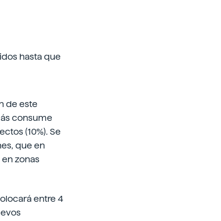
nidos hasta que
n de este
 más consume
ectos (10%). Se
nes, que en
s en zonas
colocará entre 4
uevos