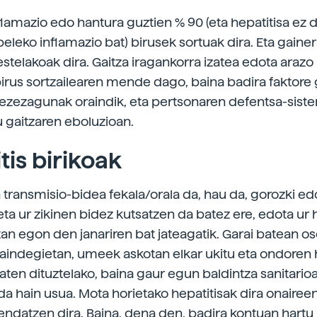
flamazio edo hantura guztien % 90 (eta hepatitisa ez d
beleko inflamazio bat) birusek sortuak dira. Eta gaine
estelakoak dira. Gaitza iragankorra izatea edota arazo
birus sortzailearen mende dago, baina badira faktore
 ezezagunak oraindik, eta pertsonaren defentsa-sist
 gaitzaren eboluzioan.
tis birikoak
 transmisio-bidea fekala/orala da, hau da, gorozki ed
eta ur zikinen bidez kutsatzen da batez ere, edota ur
n egon den janariren bat jateagatik. Garai batean os
zaindegietan, umeek askotan elkar ukitu eta ondoren 
ten dituztelako, baina gaur egun baldintza sanitario
da hain usua. Mota horietako hepatitisak dira onaireen
endatzen dira. Baina, dena den, badira kontuan hart