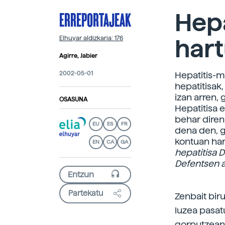
ERREPORTAJEAK
Hepa
har
Elhuyar aldizkaria: 176
Agirre, Jabier
2002-05-01
Hepatitis-mo
hepatitisak
izan arren,
OSASUNA
Hepatitisa 
behar diren
EU
ES
FR
dena den, g
kontuan har
EN
CA
GA
hepatitisa
D
Defentsen a
Partekatu
Zenbait bir
luzea pasat
gorputzean i