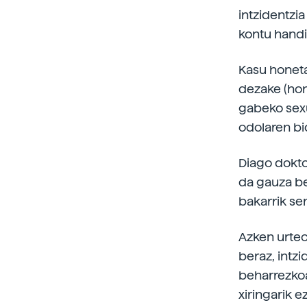
intzidentzi
kontu handi
Kasu honeta
dezake (hon
gabeko sexu
odolaren bi
Diago dokto
da gauza be
bakarrik se
Azken urteot
beraz, intz
beharrezkoak
xiringarik e