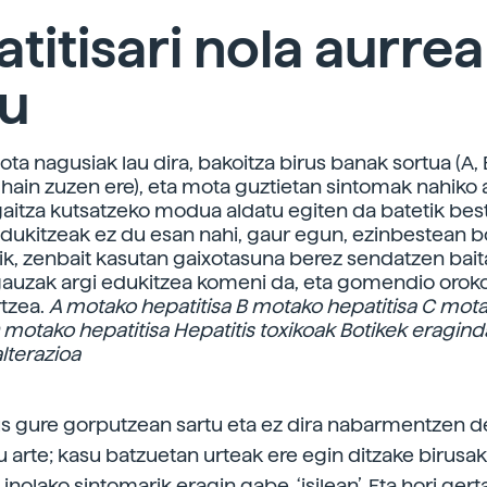
titisari nola aurrea
tu
ta nagusiak lau dira, bakoitza birus banak sortua (A, 
, hain zuzen ere), eta mota guztietan sintomak nahiko
 gaitza kutsatzeko modua aldatu egiten da batetik bes
edukitzeak ez du esan nahi, gaur egun, ezinbestean b
ik, zenbait kasutan gaixotasuna berez sendatzen baita
auzak argi edukitzea komeni da, eta gomendio orok
tzea.
A motako hepatitisa
B motako hepatitisa
C mot
 motako hepatitisa
Hepatitis toxikoak
Botikek eragin
lterazioa
us gure gorputzean sartu eta ez dira nabarmentzen 
u arte; kasu batzuetan urteak ere egin ditzake birusa
nolako sintomarik eragin gabe, ‘isilean’. Eta hori ger