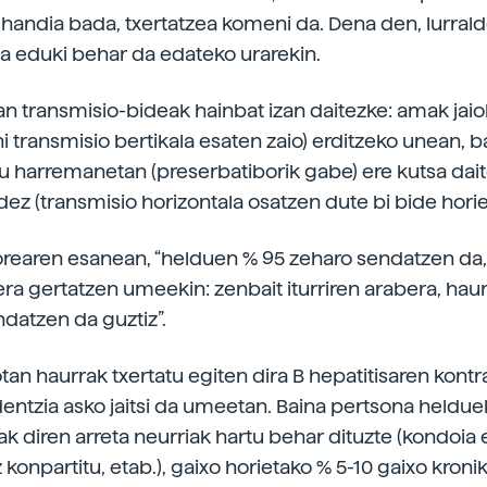
a handia bada, txertatzea komeni da. Dena den, lurral
a eduki behar da edateko urarekin.
n transmisio-bideak hainbat izan daitezke: amak jaio
i transmisio bertikala esaten zaio) erditzeko unean, 
 harremanetan (preserbatiborik gabe) ere kutsa dait
dez (transmisio horizontala osatzen dute bi bide horie
rearen esanean, “helduen % 95 zeharo sendatzen da,
ra gertatzen umeekin: zenbait iturriren arabera, hau
ndatzen da guztiz”.
an haurrak txertatu egiten dira B hepatitisaren kontra
identzia asko jaitsi da umeetan. Baina pertsona heldue
 diren arreta neurriak hartu behar dituzte (kondoia e
z konpartitu, etab.), gaixo horietako % 5-10 gaixo kroni