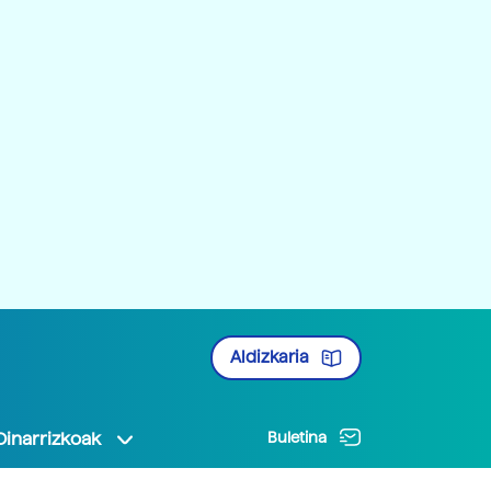
Aldizkaria
Oinarrizkoak
Buletina