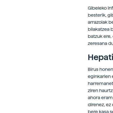
Gibeleko in
besterik, gi
arrazoiak b
bilakatzea 
batzuk ere,
zeresana du
Hepati
Birus honen
eginkarien 
harremaneta
ziren haurt
ahora erama
direnez, ez 
bere kasa s