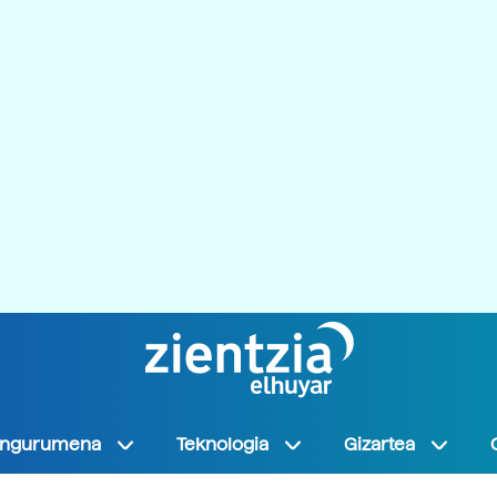
Ingurumena
Teknologia
Gizartea