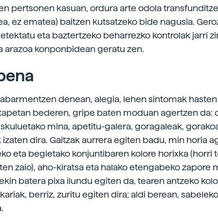
ten pertsonen kasuan, ordura arte odola transfunditz
ea, ez ematea) baitzen kutsatzeko bide nagusia. Geroz
etektatu eta baztertzeko beharrezko kontrolak jarri zi
a arazoa konponbidean geratu zen.
apena
nabarmentzen denean, alegia, lehen sintomak hasten
etapetan bederen, gripe baten moduan agertzen da: 
skuluetako mina, apetitu-galera, goragaleak, gorako
izaten dira. Gaitzak aurrera egiten badu, min horia a
eko eta begietako konjuntibaren kolore horixka (horri 
saten zaio), aho-kiratsa eta halako etengabeko zapore 
ekin batera pixa ilundu egiten da, tearen antzeko kol
kariak, berriz, zuritu egiten dira; aldi berean, sabelek
.