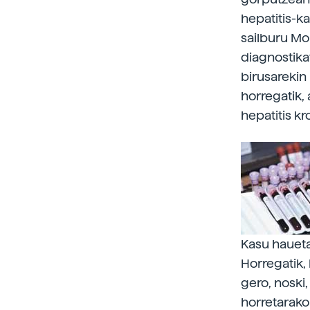
hepatitis-k
sailburu Mo
diagnostika
birusarekin
horregatik,
hepatitis k
Kasu haueta
Horregatik,
gero, noski
horretarako