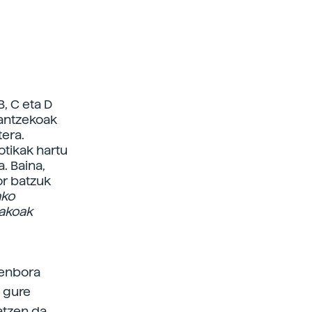
B, C eta D
 antzekoak
tera.
otikak hartu
. Baina,
or batzuk
ako
dakoak
denbora
k gure
tatzen da