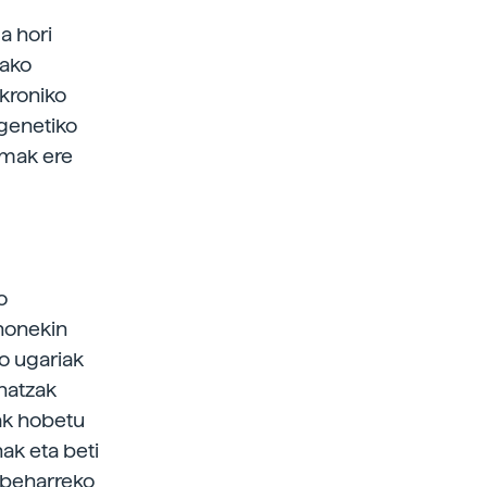
a hori
rako
 kroniko
 genetiko
emak ere
o
 honekin
o ugariak
hatzak
ak hobetu
ak eta beti
u beharreko