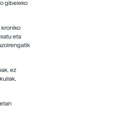
do gibeleko
 kroniko
satu eta
zoirengatik
oak, ez
kuilak,
netan