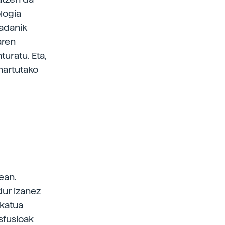
logia
jadanik
aren
uratu. Eta,
 hartutako
ean.
dur izanez
ikatua
sfusioak