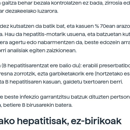
a gaitza behar bezala kontrolatzen ez bada, zirrosia e
ar dezakeelako luzarora.
dez kutsatzen da batik bat, eta kasuen % 70ean arazo
a. Hau da hepatitis-motarik usuena, eta batzuetan kut
era agertu edo nabarmentzen da, beste edozein arra
ri analisiak egiten zaizkionean.
(B hepatitisarentzat ere balio du): erabili preserbatib
resna zorrotzik, ezta garbiketakorik ere (hortzetako es
ta B hepatitisaren kasuan, galdetu txertoaren berri.
e beste infekzio garrantzitsu batzuk dituzten pertso
 betiere B birusarekin batera.
ako hepatitisak, ez-birikoak