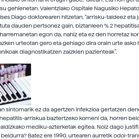
asu gehienetan. Valentziako Ospitale Nagusiko Hepato
ises Diago doktorearen hitzetan, “arrisku-taldeez eta 
tuta dauden pertsonez gain, biztanleen % 2 hepatitis
 harremanetan egon da, nahiz eta ez den horretaz kont
 azken urteotan gero eta gehiago dira orain urte asko
ronikoak diagnostikatzen zaizkien pazienteak”.
n sintomarik ez da agertzen infekzioa gertatzen den
 hepatitis-arriskua baztertzeko komeni da, horren bel
, aldizkako mediku-azterketak egitea. Noiz dago justif
 beldurra? Batez ere 1990. urtearen aurretik odol-tran