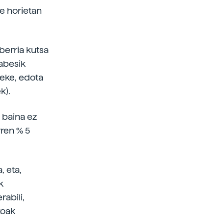
de horietan
berria kutsa
babesik
eke, edota
k).
 baina ez
rren % 5
, eta,
k
rabili,
koak