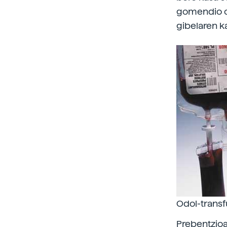
gomendio or
gibelaren k
Odol-transf
Prebentzioa: