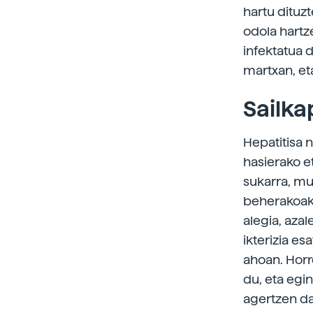
hartu dituz
odola hartz
infektatua d
martxan, et
Sailk
Hepatitisa 
hasierako 
sukarra, mu
beherakoak 
alegia, azal
ikterizia e
ahoan. Horr
du, eta egin
agertzen da