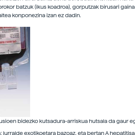
okor batzuk (ikus koadroa), gorputzak birusari gaina
altea konponezina izan ez dadin.
usioen bidezko kutsadura-arriskua hutsala da gaur e
 lurralde exotikoetara bazoaz, eta bertan A hepatitis