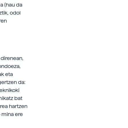
ea (hau da
tik, odol
ren
 direnean,
ondoeza,
ak eta
gertzen da:
teknikoki
mikatz bat
orea hartzen
o mina ere