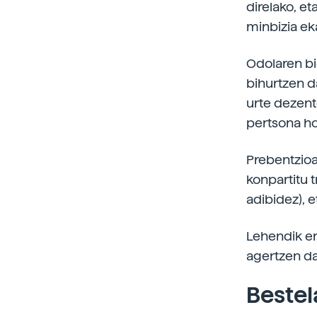
direlako, et
minbizia ek
Odolaren bi
bihurtzen d
urte dezent
pertsona hor
Prebentzioa 
konpartitu t
adibidez), e
Lehendik er
agertzen da,
Bestel