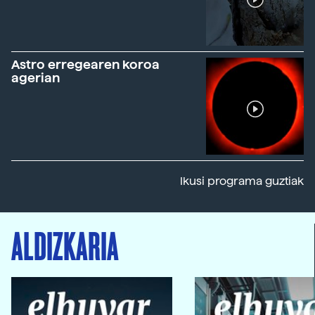
Astro erregearen koroa
agerian
Ikusi programa guztiak
ALDIZKARIA