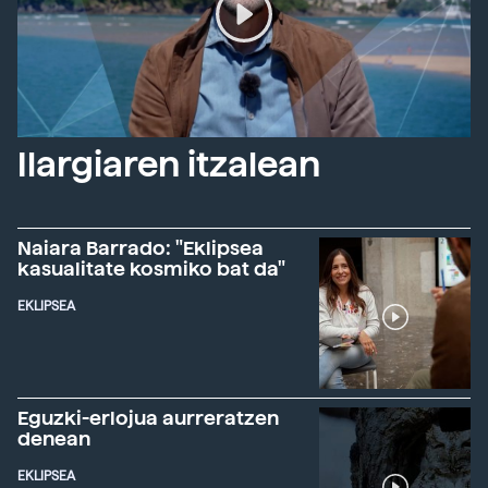
Ilargiaren itzalean
Naiara Barrado: "Eklipsea
kasualitate kosmiko bat da"
EKLIPSEA
Eguzki-erlojua aurreratzen
denean
EKLIPSEA