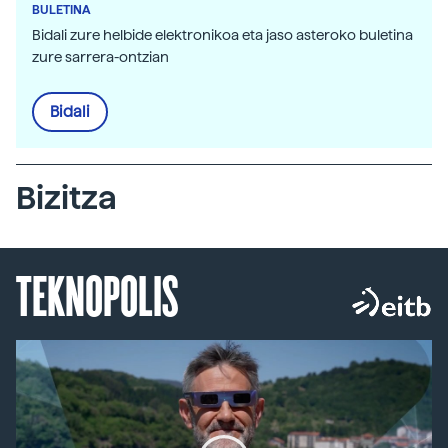
BULETINA
Bidali zure helbide elektronikoa eta jaso asteroko buletina
zure sarrera-ontzian
Bidali
Bizitza
TEKNOPOLIS