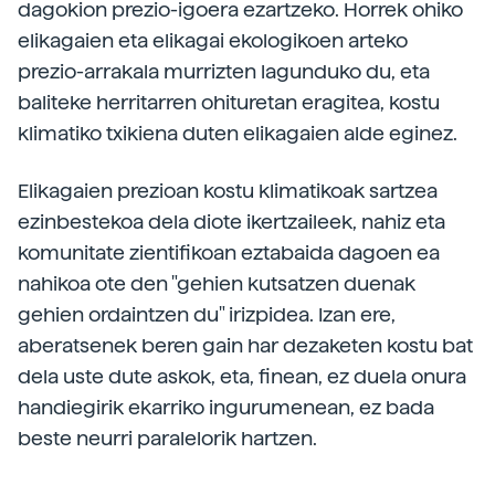
dagokion prezio-igoera ezartzeko. Horrek ohiko
elikagaien eta elikagai ekologikoen arteko
prezio-arrakala murrizten lagunduko du, eta
baliteke herritarren ohituretan eragitea, kostu
klimatiko txikiena duten elikagaien alde eginez.
Elikagaien prezioan kostu klimatikoak sartzea
ezinbestekoa dela diote ikertzaileek, nahiz eta
komunitate zientifikoan eztabaida dagoen ea
nahikoa ote den "gehien kutsatzen duenak
gehien ordaintzen du" irizpidea. Izan ere,
aberatsenek beren gain har dezaketen kostu bat
dela uste dute askok, eta, finean, ez duela onura
handiegirik ekarriko ingurumenean, ez bada
beste neurri paralelorik hartzen.