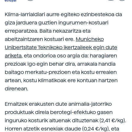
Klima-larrialdiari aurre egiteko ezinbestekoa da
giza jarduera guztien ingurumen-kostuari
erreparatzea. Baita nekazaritza eta
abeltzaintzaren kostuari ere.
Municheko
Unibertsitate Teknikoko ikertzaileek egin dute
ariketa
, eta ondorioa oso argia da: haragiaren
prezioak igo egin behar dira, arrakala handia
baitago merkatu-prezioen eta kostu errealen
artean, kostu klimatikoak ere kontuan hartzen
direnean.
Emaitzek erakusten dute animalia-jatorriko
produktuak direla berotegi-efektuko gasen
inguruko kosturik altuenak dituztenak (2,41 €/kg).
Horren atzetik esnekiak daude (0,24 €/kg), eta