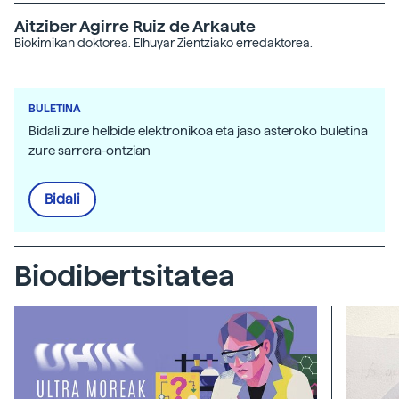
Aitziber Agirre Ruiz de Arkaute
Biokimikan doktorea. Elhuyar Zientziako erredaktorea.
BULETINA
Bidali zure helbide elektronikoa eta jaso asteroko buletina
zure sarrera-ontzian
Bidali
Biodibertsitatea