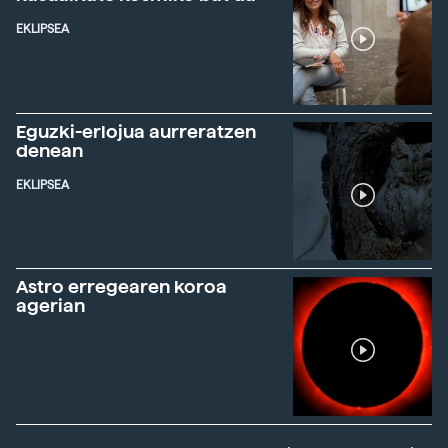
EKLIPSEA
Eguzki-erlojua aurreratzen
denean
EKLIPSEA
Astro erregearen koroa
agerian