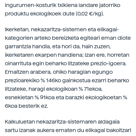
ingurumen-kosturik txikiena landare jatorriko
produktu ekologikoek dute (0,02 €/kg).
Ikerketan, nekazaritza-sistemen eta elikagai-
kategorien arteko bereizketa egiteari eman diote
garrantzia handia, eta hori da, hain zuzen,
ikerketaren ekarpen handiena; izan ere, horretan
oinarrituta egin beharko litzateke prezio-igoera.
Emaitzen arabera, ohiko haragian egungo
prezioarekiko % 146ko gainkostua ezarri beharko
litzateke, haragi ekologikoan % 71ekoa,
esnekietan % 91koa eta barazki ekologikoetan %
6koa besterik ez.
Kalkuluetan nekazaritza-sistemaren aldagaia
sartu izanak aukera ematen du elikagai bakoitzari