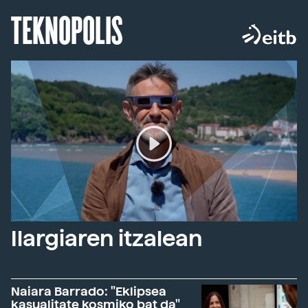
TEKNOPOLIS
Ilargiaren itzalean
Naiara Barrado: "Eklipsea
kasualitate kosmiko bat da"