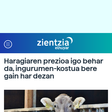
Haragiaren prezioa igo behar
da, ingurumen-kostua bere
gain har dezan