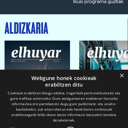
Ikusi programa guztiak
ALDIZKARIA
×
Webgune honek cookieak
erabiltzen ditu
Cookieak erabiltzen ditugu edukia, iragarkiak pertsonalizatzeko eta
gure trafikoa aztertzeko. Gure webgunearen erabilerari buruzko
informazioa ere partekatzen dugu gure publizitate- eta analisi-
bazkideekin, zuk eman diezun edo haiek beren zerbitzuak
erabiltzeagatik bildu duten beste informazio batzuekin konbina
dezaketenak.