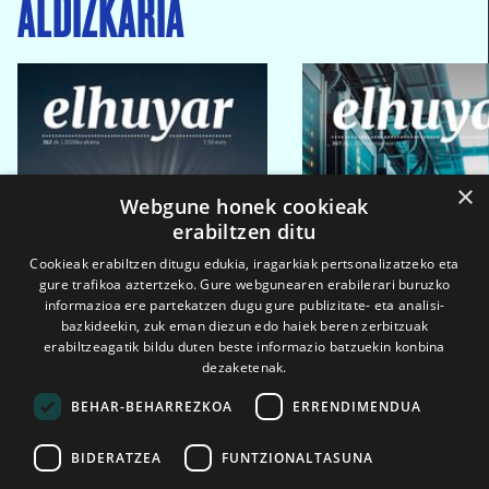
ALDIZKARIA
×
Webgune honek cookieak
erabiltzen ditu
Cookieak erabiltzen ditugu edukia, iragarkiak pertsonalizatzeko eta
gure trafikoa aztertzeko. Gure webgunearen erabilerari buruzko
informazioa ere partekatzen dugu gure publizitate- eta analisi-
bazkideekin, zuk eman diezun edo haiek beren zerbitzuak
erabiltzeagatik bildu duten beste informazio batzuekin konbina
dezaketenak.
BEHAR-BEHARREZKOA
ERRENDIMENDUA
BIDERATZEA
FUNTZIONALTASUNA
2026ko eka. 1a
2026ko mar. 1a