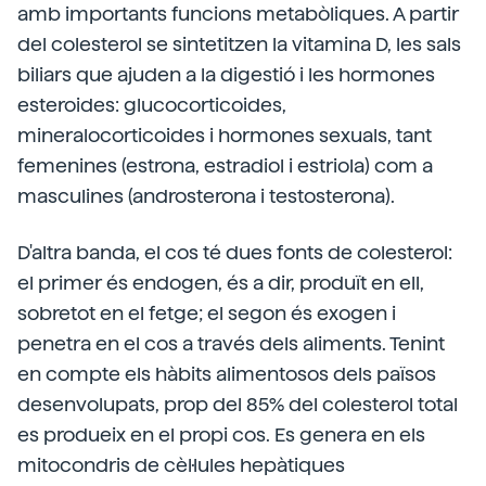
amb importants funcions metabòliques. A partir
del colesterol se sintetitzen la vitamina D, les sals
biliars que ajuden a la digestió i les hormones
esteroides: glucocorticoides,
mineralocorticoides i hormones sexuals, tant
femenines (estrona, estradiol i estriola) com a
masculines (androsterona i testosterona).
D'altra banda, el cos té dues fonts de colesterol:
el primer és endogen, és a dir, produït en ell,
sobretot en el fetge; el segon és exogen i
penetra en el cos a través dels aliments. Tenint
en compte els hàbits alimentosos dels països
desenvolupats, prop del 85% del colesterol total
es produeix en el propi cos. Es genera en els
mitocondris de cèl·lules hepàtiques