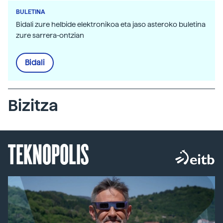
BULETINA
Bidali zure helbide elektronikoa eta jaso asteroko buletina
zure sarrera-ontzian
Bidali
Bizitza
TEKNOPOLIS