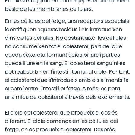
El colesterol (groc en la imatge) és el component
bàsic de les membranes cel·lulars.
En les cèl·lules del fetge, uns receptors especials
identifiquen aquests residus i els introdueixen
dins de les cèl·lules. No obstant això, les cèl·lules
no consumeixen tot el colesterol, part del que
queda s'excreta formant àcids biliars i part es
queda lliure en la sang. El colesterol sanguini es
pot reabsorbir en l'intestí i tornar al cicle. Per tant,
el colesterol que s'introdueix amb els aliments fa
el camí entre l'intestí i el fetge. A més, es perd
una mica de colesterol a través dels excrements.
El cicle del colesterol que produeix el cos és
diferent. El cicle comença en les cèl·lules del
fetge, on es produeix el colesterol. Després,