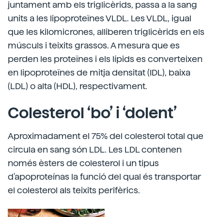
juntament amb els triglicèrids, passa a la sang
units a les lipoproteïnes VLDL. Les VLDL, igual
que les kilomicrones, alliberen triglicèrids en els
músculs i teixits grassos. A mesura que es
perden les proteïnes i els lípids es converteixen
en lipoproteïnes de mitja densitat (IDL), baixa
(LDL) o alta (HDL), respectivament.
Colesterol ‘bo’ i ‘dolent’
Aproximadament el 75% del colesterol total que
circula en sang són LDL. Les LDL contenen
només èsters de colesterol i un tipus
d'apoproteínas la funció del qual és transportar
el colesterol als teixits perifèrics.