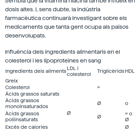
Sembla que la vitamina niacina també influeix en
dosis altes. I, sens dubte, la indústria
farmacèutica continuarà investigant sobre els
medicaments que tanta gent ocupa als països
desenvolupats.
Influència dels ingredients alimentaris en el
colesterol i les lipoproteïnes en sang
LDL i
Ingredients dels aliments
Triglicèrids
HDL
colesterol
Greix
Colesterol
=
Àcids grassos saturats
Àcids grassos
Ø
o
monoinsaturados
Ø
Àcids grassos
= o
Ø
poliinsaturats
Ø
Excés de calories
Ø