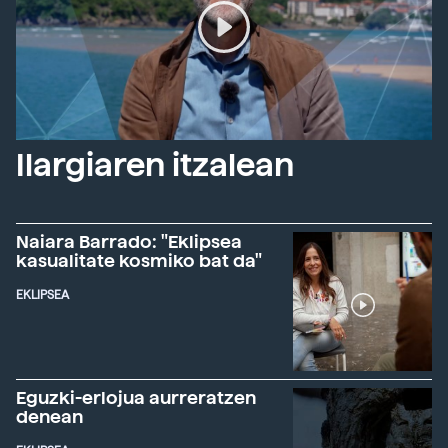
Ilargiaren itzalean
Naiara Barrado: "Eklipsea
kasualitate kosmiko bat da"
EKLIPSEA
Eguzki-erlojua aurreratzen
denean