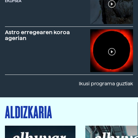
EKLIPSEA
Astro erregearen koroa
agerian
Ikusi programa guztiak
ALDIZKARIA