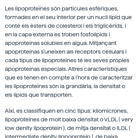
Les lipoproteïnes són partícules esfèriques,
formades en el seu interior per un nucli lípid que
conté els èsters de colesterol i els triglicèrids, i
en la capa externa es troben fosfolípids i
apoproteínas solubles en aigua. Mitjançant
apoproteínas s'uneixen als receptors cel·lulars i
cada tipus de lipoproteïnes té les seves pròpies
apoproteínas especials. Altres característiques
que es tenen en compte a l'hora de caracteritzar
les lipoproteïnes són la grandària, la densitat o
els lípids que transporten.
Així, es classifiquen en cinc tipus: kilomicrones,
lipoproteïnes de molt baixa densitat o VLDL ( very
low denity lipoprotein ), de mitja densitat o ILDL (
intermediate denity lippoprotein ), de baixa