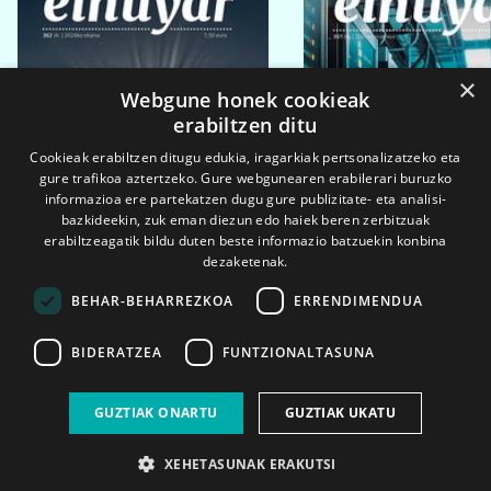
×
Webgune honek cookieak
erabiltzen ditu
Cookieak erabiltzen ditugu edukia, iragarkiak pertsonalizatzeko eta
gure trafikoa aztertzeko. Gure webgunearen erabilerari buruzko
informazioa ere partekatzen dugu gure publizitate- eta analisi-
bazkideekin, zuk eman diezun edo haiek beren zerbitzuak
erabiltzeagatik bildu duten beste informazio batzuekin konbina
dezaketenak.
BEHAR-BEHARREZKOA
ERRENDIMENDUA
BIDERATZEA
FUNTZIONALTASUNA
2026ko eka. 1a
2026ko mar. 1a
GUZTIAK ONARTU
GUZTIAK UKATU
XEHETASUNAK ERAKUTSI